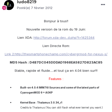
ludo8219
Posté(e)
7 février 2012
Bonjour à tous!!
Nouvelle version de la rom du 19 Juin:
Lien XDA:
http://forum.xda-dev...d.php?t=1425344
Lien Directe Rom:
Link 2:http://thesmartphonechamp.com/cybergrmod-for-nexus-s/
MD5 Hash :
D4B7DC045DDDAD1968EA5827D823AC85
Stable, rapide et fluide.....et tout ça en 4.04 bien sur!!!
Features :
Built-on 4.0.4 IMM76I Sources and some of the latest parts of
CyanogenMOD 9 + AOKP
Kernel Base : Thalamus 3.0.34_r1
Credits to Thalamus (You can still flash what ever kernel you want.)