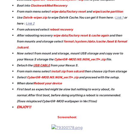
Boot into
ClockworkMod Recovery
From main menu select
wipe data/factory reset
and
wipe/cache partition
Use
Dalvik-wiper.zip
to wipe Dalvik Cache.You can get it from here :
Link 1
or
here :
Link 2
From advanced select
reboot recovery
After rebooting recovery
wipe data/factory reset & cache again
and then
from mounts and storage select
format /system /data /cache /boot & format
/sdcard.
Now select from mount and storage, mount USB storage and copy over to
your Nexus S storage the
CyberGR-MOD.NS.NGN_ver.11*.zip
file.
Detach the
USB CABLE
from your Nexus S.
From main menu select
install zip from sdcard
then choose zip from storage
Select
CyberGR-MOD.NS.NGN_ver.11*.zip
and proceed with the setup.
When done!
Reboot your device
First boot as expected might be slow but nothing to worry about, its
normal.After first boot, before doing anything a reboot is recommended.
(fixes misplaced CyberGR-MOD wallpaper in Ver.11 too)
ENJOY!!
Screenshoot: