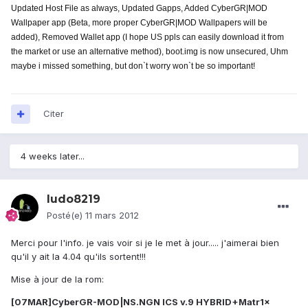
Updated Host File as always, Updated Gapps, Added CyberGR|MOD
Wallpaper app (Beta, more proper CyberGR|MOD Wallpapers will be
added), Removed Wallet app (I hope US ppls can easily download it from
the market or use an alternative method), boot.img is now unsecured, Uhm
maybe i missed something, but don`t worry won`t be so important!
Citer
4 weeks later...
ludo8219
Posté(e)
11 mars 2012
Merci pour l'info. je vais voir si je le met à jour..... j'aimerai bien
qu'il y ait la 4.04 qu'ils sortent!!!
Mise à jour de la rom:
[07MAR]CyberGR-MOD|NS.NGN ICS v.9 HYBRID+Matr1x