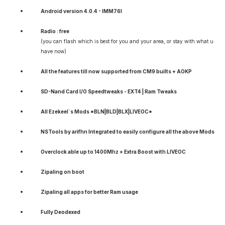
Android version 4.0.4 - IMM76I
Radio : free
(you can flash which is best for you and your area, or stay with what u
have now)
All the features till now supported from CM9 builts + AOKP
SD-Nand Card I/O Speedtweaks - EXT4 | Ram Tweaks
All Ezekeel`s Mods *BLN|BLD|BLX|LIVEOC*
NSTools by arifhn Integrated to easily configure all the above Mods
Overclock able up to 1400Mhz + Extra Boost with LIVEOC
Zipaling on boot
Zipaling all apps for better Ram usage
Fully Deodexed