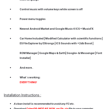
Control music with volume keys while screen is off
Power menu toggles
Newest Android Market and Google Music 4 ICS + MusicFX
Car Home Included | Modified Calculator with scientific functions |
ES File Explorer by EStrongs | ICS Sounds with +2db Boost |
ROM Manager | Google Maps & Earth| Google+ & Messenger | Font
Installer|
And more..
What`s working :
EVERYTHING!
Installation Instructions :
A clean install is recommended to avoid any FC etc.
Download
CyberGR-MOD.NS.NGN_ver.11*.zip
file to your computer.