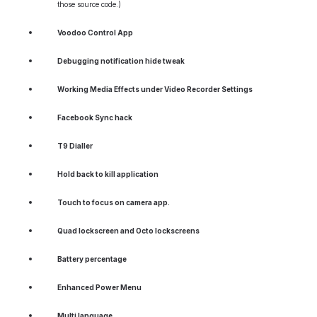
those source code.)
Voodoo Control App
Debugging notification hide tweak
Working Media Effects under Video Recorder Settings
Facebook Sync hack
T9 Dialler
Hold back to kill application
Touch to focus on camera app.
Quad lockscreen and Octo lockscreens
Battery percentage
Enhanced Power Menu
Multi language