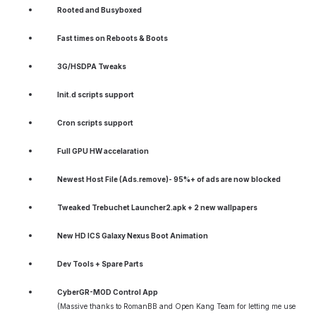
Rooted and Busyboxed
Fast times on Reboots & Boots
3G/HSDPA Tweaks
Init.d scripts support
Cron scripts support
Full GPU HW accelaration
Newest Host File (Ads.remove)- 95%+ of ads are now blocked
Tweaked Trebuchet Launcher2.apk + 2 new wallpapers
New HD ICS Galaxy Nexus Boot Animation
Dev Tools + Spare Parts
CyberGR-MOD Control App
(Massive thanks to RomanBB and Open Kang Team for letting me use