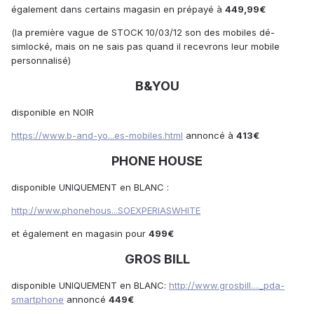
également dans certains magasin en prépayé à
449,99€
(la première vague de STOCK 10/03/12 son des mobiles dé-
simlocké, mais on ne sais pas quand il recevrons leur mobile
personnalisé)
B&YOU
disponible en NOIR
https://www.b-and-yo...es-mobiles.html
annoncé à
413€
PHONE HOUSE
disponible UNIQUEMENT en BLANC :
http://www.phonehous...SOEXPERIASWHITE
et également en magasin pour
499€
GROS BILL
disponible UNIQUEMENT en BLANC:
http://www.grosbill...._pda-
smartphone
annoncé
449€