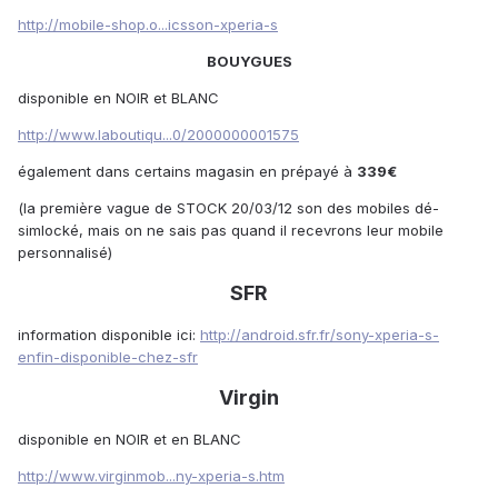
http://mobile-shop.o...icsson-xperia-s
BOUYGUES
disponible en NOIR et BLANC
http://www.laboutiqu...0/2000000001575
également dans certains magasin en prépayé à
339€
(la première vague de STOCK 20/03/12 son des mobiles dé-
simlocké, mais on ne sais pas quand il recevrons leur mobile
personnalisé)
SFR
information disponible ici:
http://android.sfr.fr/sony-xperia-s-
enfin-disponible-chez-sfr
Virgin
disponible en NOIR et en BLANC
http://www.virginmob...ny-xperia-s.htm