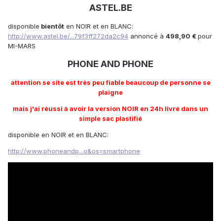
ASTEL.BE
disponible
bientôt
en NOIR et en BLANC:
http://www.astel.be/...79f3ff272da2c94
annoncé à
498,90 €
pour
MI-MARS
PHONE AND PHONE
attention se site est très peu fiable beaucoup de personne se
plaigne
mais j'ai réussi à avoir la version NOIR en 24h livré dans un
simple sac plastifié
disponible en NOIR et en BLANC:
http://www.phoneandp...o&os=smartphone