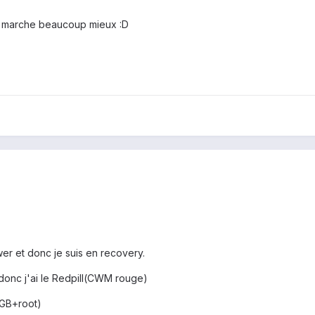
ça marche beaucoup mieux :D
r et donc je suis en recovery.
donc j'ai le Redpill(CWM rouge)
 GB+root)