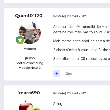
Quent01120
Posté(e)
23 avril 2012
A ba oui alors ^^ simtoolkit (je me 
certaine rom mais pas toujours visi
Mais meme cette appli ne sert a rie
Membre
2 choix s'offre à vous... soit flash
850
Soit reflasher le ICS repack avec od
Marque:
Samsung
Modèle:
Note 3
Citer
jmarc690
Posté(e)
23 avril 2012
Salut,