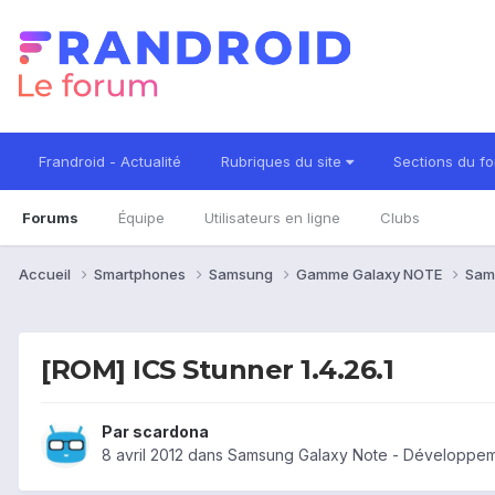
Frandroid - Actualité
Rubriques du site
Sections du f
Forums
Équipe
Utilisateurs en ligne
Clubs
Accueil
Smartphones
Samsung
Gamme Galaxy NOTE
Sam
[ROM] ICS Stunner 1.4.26.1
Par
scardona
8 avril 2012
dans
Samsung Galaxy Note - Développem