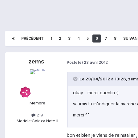
PRÉCÉDENT
1
2
3
4
5
6
7
8
SUIVAN
zems
Posté(e)
23 avril 2012
Le 23/04/2012 à 13:26, zems 
okay .. merci quentin :)
Membre
saurais tu m'indiquer la marche à
merci ^^
219
Modèle:
Galaxy Note II
bon et bien je viens de reinstaller ,