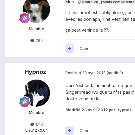
Merci
Quent01120
, j'avais completement
Le chainroot est il obligatoire, j'a
avec les bon apn, il ne veut rien sa
Membre
ça peut venir de la ??.
769
Citer
Hypnoz
Posté(e)
23 avril 2012
(modifié)
Oui c'est certainement parce que l
Gingerbread (vu que tu n'as pas inst
doute venir de là.
Modifié
23 avril 2012
par Hypnoz
Membre
1,4k
Lieu
127.0.0.1
Citer