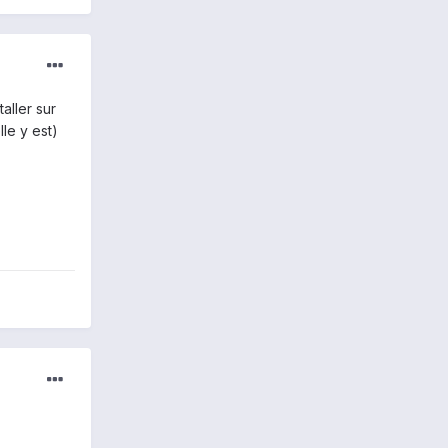
aller sur
le y est)
)