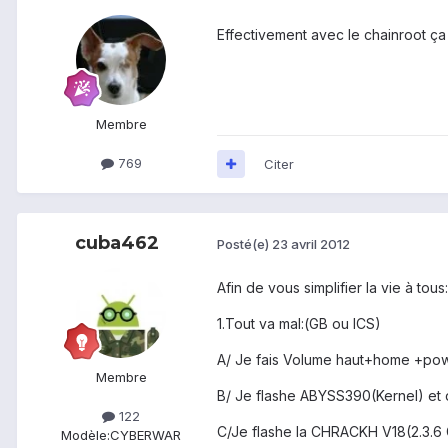
Effectivement avec le chainroot 
Membre
769
Citer
cuba462
Posté(e)
23 avril 2012
Afin de vous simplifier la vie à tous:
1.Tout va mal:(GB ou ICS)
A/ Je fais Volume haut+home +powe
Membre
B/ Je flashe ABYSS390(Kernel) et 
122
C/Je flashe la CHRACKH V18(2.3.6
Modèle:
CYBERWAR