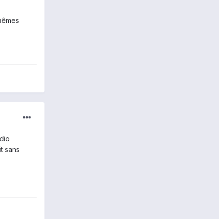
, mêmes
dio
it sans