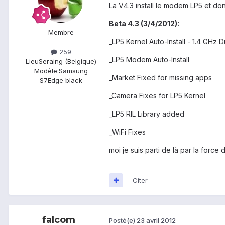
La V4.3 install le modem LP5 et don
Beta 4.3 (3/4/2012):
Membre
_LP5 Kernel Auto-Install - 1.4 GHz 
259
_LP5 Modem Auto-Install
Lieu
Seraing (Belgique)
Modèle:
Samsung
_Market Fixed for missing apps
S7Edge black
_Camera Fixes for LP5 Kernel
_LP5 RIL Library added
_WiFi Fixes
moi je suis parti de là par la force
Citer
falcom
Posté(e)
23 avril 2012