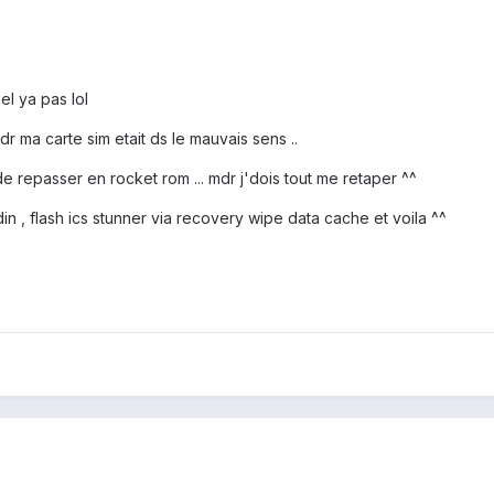
el ya pas lol
r ma carte sim etait ds le mauvais sens ..
t de repasser en rocket rom ... mdr j'dois tout me retaper ^^
in , flash ics stunner via recovery wipe data cache et voila ^^