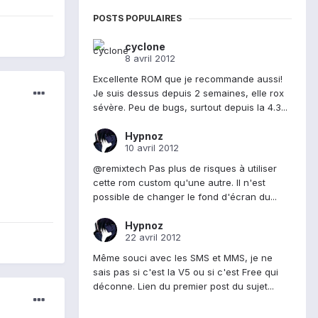
POSTS POPULAIRES
cyclone
8 avril 2012
Excellente ROM que je recommande aussi!
Je suis dessus depuis 2 semaines, elle rox
sévère. Peu de bugs, surtout depuis la 4.3...
Hypnoz
10 avril 2012
@remixtech Pas plus de risques à utiliser
cette rom custom qu'une autre. Il n'est
possible de changer le fond d'écran du...
Hypnoz
22 avril 2012
Même souci avec les SMS et MMS, je ne
sais pas si c'est la V5 ou si c'est Free qui
déconne. Lien du premier post du sujet...