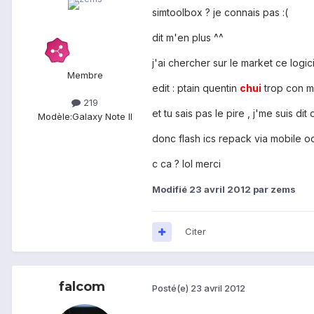
simtoolbox ? je connais pas :(
dit m'en plus ^^
j'ai chercher sur le market ce logici
Membre
edit : ptain quentin
chui
trop con md
219
et tu sais pas le pire , j'me suis di
Modèle:
Galaxy Note II
donc flash ics repack via mobile od
c ca ? lol merci
Modifié
23 avril 2012
par zems
Citer
falcom
Posté(e)
23 avril 2012