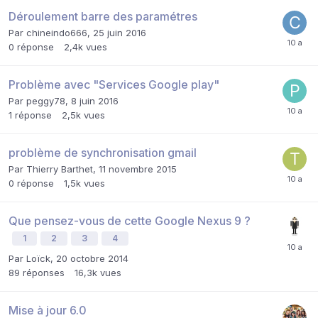
Déroulement barre des paramétres
Par
chineindo666
,
25 juin 2016
0
réponse
2,4k
vues
Problème avec "Services Google play"
Par
peggy78
,
8 juin 2016
1
réponse
2,5k
vues
problème de synchronisation gmail
Par
Thierry Barthet
,
11 novembre 2015
0
réponse
1,5k
vues
Que pensez-vous de cette Google Nexus 9 ?
1
2
3
4
Par
Loïck
,
20 octobre 2014
89
réponses
16,3k
vues
Mise à jour 6.0