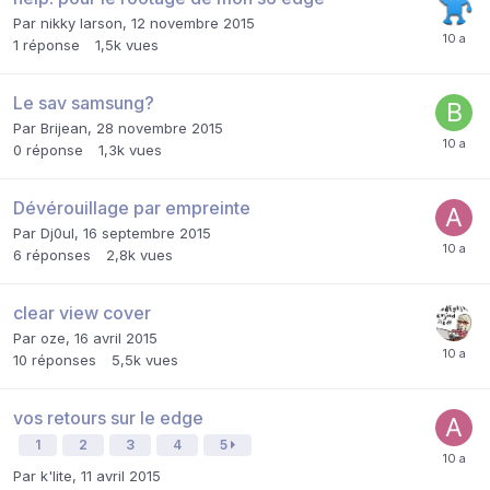
Par
nikky larson
,
12 novembre 2015
1
réponse
1,5k
vues
Le sav samsung?
Par
Brijean
,
28 novembre 2015
0
réponse
1,3k
vues
Dévérouillage par empreinte
Par
Dj0ul
,
16 septembre 2015
6
réponses
2,8k
vues
clear view cover
Par
oze
,
16 avril 2015
10
réponses
5,5k
vues
vos retours sur le edge
1
2
3
4
5
Par
k'lite
,
11 avril 2015