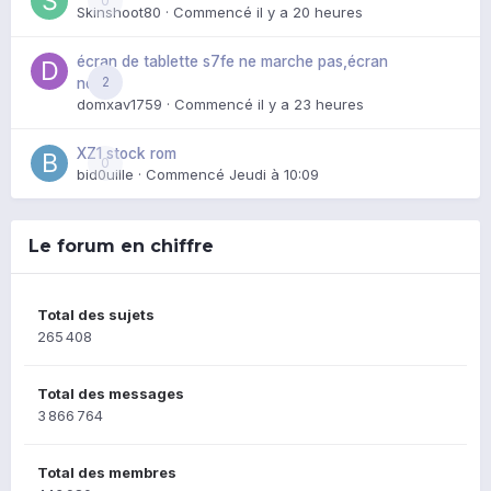
0
Skinshoot80
· Commencé
il y a 20 heures
écran de tablette s7fe ne marche pas,écran
2
noir
domxav1759
· Commencé
il y a 23 heures
XZ1 stock rom
0
bid0uille
· Commencé
Jeudi à 10:09
Le forum en chiffre
Total des sujets
265 408
Total des messages
3 866 764
Total des membres