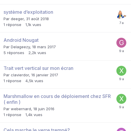
système d’exploitation
Par
deeger
,
31 août 2018
1
réponse
1,1k
vues
Android Nougat
Par
Delageezy
,
18 mars 2017
5
réponses
2,2k
vues
Trait vert vertical sur mon écran
Par
clavierdor
,
16 janvier 2017
1
réponse
4,5k
vues
Marshmallow en cours de déploiement chez SFR
( enfin )
Par
webernard
,
18 juin 2016
1
réponse
1,4k
vues
Cela marche le verre trempé?