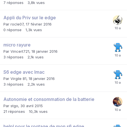
7
réponses
3,8k
vues
Appli du Priv sur le edge
Par
rocle07
,
17 février 2016
0
réponse
1,3k
vues
micro rayure
Par
Vincert721
,
18 janvier 2016
3
réponses
2,1k
vues
S6 edge avec Imac
Par
Virgile 81
,
18 janvier 2016
3
réponses
2,2k
vues
Autonomie et consommation de la batterie
Par
stgo
,
30 avril 2015
21
réponses
10,3k
vues
help! pour le rootage de mon s6 edge