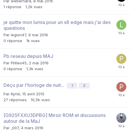
Par
webernard
,
8 mai 2016
1
réponse
1,2k
vues
je quitte mon lumia pour un s6 edge mais j'ai des
questions
Par
legion47
,
9 mai 2016
0
réponse
1k
vues
Pb reseau depuis MAJ
Par
Ptitleo45
,
2 mai 2016
0
réponse
1,3k
vues
Déçu par l'horloge de nuit...
1
2
Par
Kyriiil
,
15 avril 2015
27
réponses
10,5k
vues
[G925FXXU3DPBG] Miroir ROM et discussions
autour de la MaJ
Par
_007
,
4 mars 2016