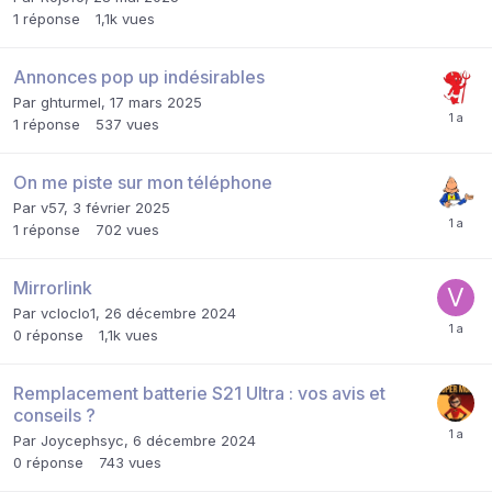
1
réponse
1,1k
vues
Annonces pop up indésirables
Par
ghturmel
,
17 mars 2025
1
réponse
537
vues
On me piste sur mon téléphone
Par
v57
,
3 février 2025
1
réponse
702
vues
Mirrorlink
Par
vcloclo1
,
26 décembre 2024
0
réponse
1,1k
vues
Remplacement batterie S21 Ultra : vos avis et
conseils ?
Par
Joycephsyc
,
6 décembre 2024
0
réponse
743
vues