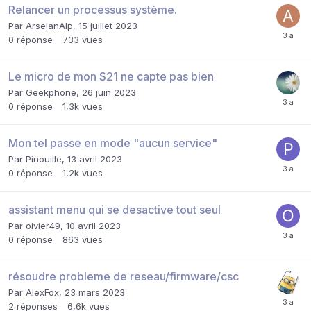
Relancer un processus système.
Par
ArselanAlp
,
15 juillet 2023
0
réponse
733
vues
Le micro de mon S21 ne capte pas bien
Par
Geekphone
,
26 juin 2023
0
réponse
1,3k
vues
Mon tel passe en mode "aucun service"
Par
Pinouille
,
13 avril 2023
0
réponse
1,2k
vues
assistant menu qui se desactive tout seul
Par
oivier49
,
10 avril 2023
0
réponse
863
vues
résoudre probleme de reseau/firmware/csc
Par
AlexFox
,
23 mars 2023
2
réponses
6,6k
vues