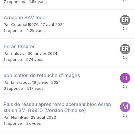
7
réponses
1,5k
vues
Arnaque SAV fnac
Par
Coconut19076
,
17 avril 2024
1
réponse
2,2k
vues
Écran fissurer
Par
nutsvivi
,
30 janvier 2024
1
réponse
974
vues
application de retouche d'images
Par
lamhaocc
,
16 janvier 2024
0
réponse
517
vues
Plus de réseau après remplacement bloc écran
sur un SM-G9910 (Version Chinoise)
Par
NorinRad
,
28 août 2023
1
réponse
2k
vues