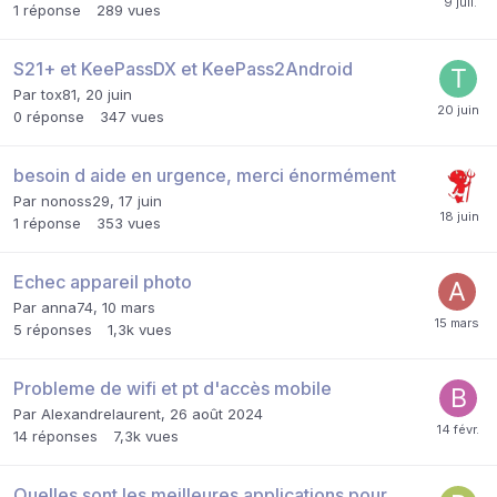
1
réponse
289
vues
S21+ et KeePassDX et KeePass2Android
Par
tox81
,
20 juin
0
réponse
347
vues
besoin d aide en urgence, merci énormément
Par
nonoss29
,
17 juin
1
réponse
353
vues
Echec appareil photo
Par
anna74
,
10 mars
5
réponses
1,3k
vues
Probleme de wifi et pt d'accès mobile
Par
Alexandrelaurent
,
26 août 2024
14
réponses
7,3k
vues
Quelles sont les meilleures applications pour