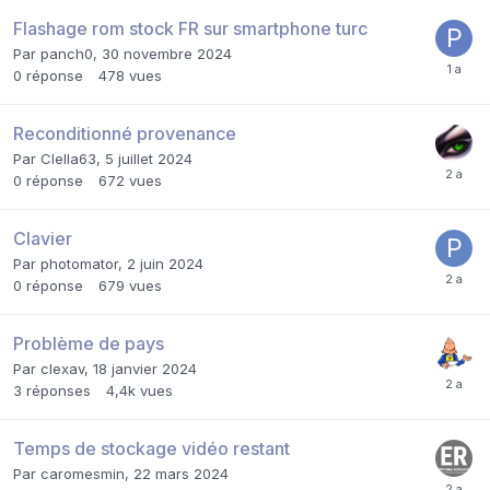
Flashage rom stock FR sur smartphone turc
Par
panch0
,
30 novembre 2024
0
réponse
478
vues
Reconditionné provenance
Par
Clella63
,
5 juillet 2024
0
réponse
672
vues
Clavier
Par
photomator
,
2 juin 2024
0
réponse
679
vues
Problème de pays
Par
clexav
,
18 janvier 2024
3
réponses
4,4k
vues
Temps de stockage vidéo restant
Par
caromesmin
,
22 mars 2024