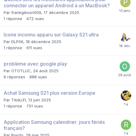
connecter un appareil Android à un MacBook?
Par
frankgibson009
,
17 décembre 2025
1
réponse
472
vues
Icone inconnu apparu sur Galaxy S21 ultra
Par
DLP06
,
18 décembre 2025
1
réponse
611
vues
problème avec google play
Par
OTOTLUC
,
24 août 2025
6
réponses
888
vues
Achat Samsung S21 plus version Europe
Par
Titidu31
,
13 juin 2025
1
réponse
751
vues
Application Samsung calendrier: jours fériés
français?
Par
Rojofo
,
28 mai 2025