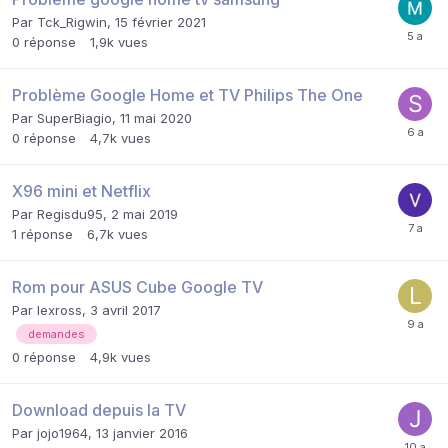
Par
Tck_Rigwin
,
15 février 2021
0
réponse
1,9k
vues
Problème Google Home et TV Philips The One
Par
SuperBiagio
,
11 mai 2020
0
réponse
4,7k
vues
X96 mini et Netflix
Par
Regisdu95
,
2 mai 2019
1
réponse
6,7k
vues
Rom pour ASUS Cube Google TV
Par
lexross
,
3 avril 2017
demandes
0
réponse
4,9k
vues
Download depuis la TV
Par
jojo1964
,
13 janvier 2016