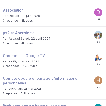
Association
Par
Declaix
,
22 juin 2025
0
réponse
2k
vues
ps2 et Android tv
Par
Assaad Saied
,
22 avril 2024
0
réponse
4k
vues
Chromecast Google TV
Par
PPKP
,
4 janvier 2023
3
réponses
4,9k
vues
Compte google et partage d'informations
personnelles
Par
stickman
,
21 mai 2021
1
réponse
5,2k
vues
Probleme google home tv samsung