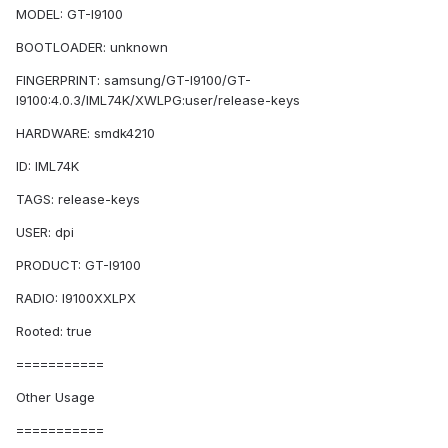
MODEL: GT-I9100
BOOTLOADER: unknown
FINGERPRINT: samsung/GT-I9100/GT-
I9100:4.0.3/IML74K/XWLPG:user/release-keys
HARDWARE: smdk4210
ID: IML74K
TAGS: release-keys
USER: dpi
PRODUCT: GT-I9100
RADIO: I9100XXLPX
Rooted: true
===========
Other Usage
===========