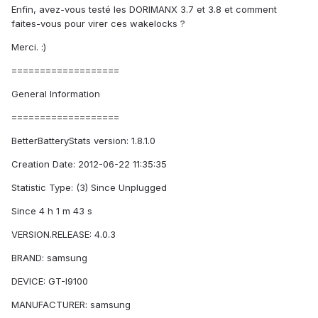
Enfin, avez-vous testé les DORIMANX 3.7 et 3.8 et comment
faites-vous pour virer ces wakelocks ?
Merci. :)
===================
General Information
===================
BetterBatteryStats version: 1.8.1.0
Creation Date: 2012-06-22 11:35:35
Statistic Type: (3) Since Unplugged
Since 4 h 1 m 43 s
VERSION.RELEASE: 4.0.3
BRAND: samsung
DEVICE: GT-I9100
MANUFACTURER: samsung