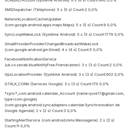
SCREEN_FROZEN (Système Android): 6 s (6 s) Count:660 0,0%
SMSDispatcher (Téléphone): 5 s (5 s) Count:2 0,0%
NetworkLocationCacheUpdater
(com.google.android.apps.maps.Maps): 5 s (5 s) Count:9 0,0%
SyncLoopWakeLock (Système Android): 5 s (5 s) Count:1779 0,0%
GmailProviderProviderChangedBroadcastWakeLock
(com.google.android.gm.Gmail): 4 s (4 s) Count:5 0,0%
FacebookNotificationService
(uk.co.senab.blueNotifyFree.Friendcaster): 3 s (3 s) Count:2 0,0%
GpsLocationProvider (Système Android): 3 s (3 s) Count:602 0,0%
GTALK_CONN (Services Google): 3 s (3 s) Count:170 0,0%
*sync*_com.android.calendar_Account {name=juve17@gmail.com,
type=com.google}
(com.google.android.syncadapters.calendar.Synchronisation de
Google Agenda): 2 s (2 s) Count:3 0,0%
StartingAlertService (com.android.mms.Messagerie): 2 s (2 s)
Count:11 0,0%