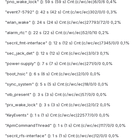
"pno_wake_lock" (): 59 s (59 s) Cnt:(c/wc/ec)6/0/6 0,4%
"event7-5792" (): 42 s (42 s) Cnt:(c/wc/ec)302/0/0 0,3%
"wlan_wake" (): 24 s (24 s) Cnt:(c/wc/ec)27793/72/0 0,2%
"alarm_rtc" (): 22 s (22 s) Cnt:(c/wc/ec)52/0/10 0,2%
"secril_fmt-interface" (): 12 s (12 s) Cnt:(c/wc/ec)7345/0/0 0,1%
"sec_jack_det" (): 12 s (12 s) Cnt:(c/wc/ec)3/0/3 0,1%
"power-supply" (): 7 s (7 s) Cnt:(c/wc/ec)271/0/0 0,0%
"boot_hsic" (): 6 s (6 s) Cnt:(c/wc/ec)2/0/0 0,0%
"sync_system" (): 5 s (5 s) Cnt:(c/wc/ec)18/0/0 0,0%
"vib_present" (): 3 s (3 s) Cnt:(c/wc/ec)57/0/0 0,0%
"prx_wake_lock" (): 3 s (3 s) Cnt:(c/wc/ec)2/0/2 0,0%
"KeyEvents" (): 1 s (1 s) Cnt:(c/wc/ec)22577/0/0 0,0%
"ApmCommandThread" (): 1 s (1 s) Cnt:(c/wc/ec)117/0/0 0,0%
"secril_rfs-interface" (): 1 s (1 s) Cnt:(c/wc/ec)12/0/0 0,0%