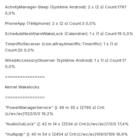
ActivityManager-Sleep (Système Android): 2 s (2 s) Count:1797
0,0%
PhoneApp (Téléphone): 2 s (2 s) Count:3 0,0%
ScheduleNextAlarmWakeLock (Calendrier): 1 s (1 s) Count:19 0,0%
TimerifficReceiver (com.alfray.timeriffic.Timeriffic): 1 s (1 s)
Count:20 0,0%
WiredAccessoryObserver (Système Android): 1 s (1 s) Count:17
0,0%
================
Kernel Wakelocks
================
"PowerManagerService" (): 46 m 35 s (2795 s) Cnt:
(c/wc/ec)1122/0/0 19,2%
"AudioOutLock" (): 42 m 14 s (2534 s) Cnt:(c/wc/ec)7/0/0 17,4%
"multipdp" (): 40 m 54 s (2454 s) Cnt:(c/wc/ec)109/0/109 16,9%