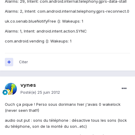
Alarms: 29, Intent: com.android.internal.telephony.gprs-data-stall
Alarms: 2, Intent: com.android.internal.telephony.gprs-reconnect.0
uk.co.senab.blueNotifyFree (): Wakeups: 1
Alarms: 1, Intent: android.intent.action.SYNC
com.android.vending (): Wakeups: 1
Citer
vynes
Posté(e)
25 juin 2012
Ouch ça pique ! Perso sous dorimanx hier j'avais 0 wakelock
(never seen that!!)
audio out put : sons du téléphone : désactive tous les sons (lock
du téléphone, son de la monté du son...etc)