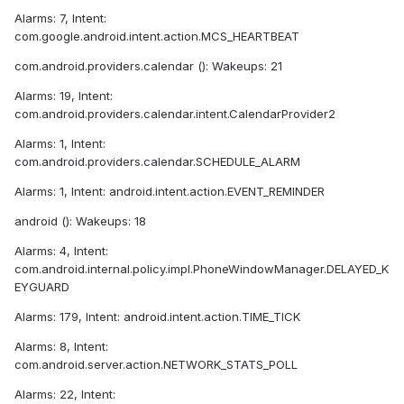
Alarms: 7, Intent:
com.google.android.intent.action.MCS_HEARTBEAT
com.android.providers.calendar (): Wakeups: 21
Alarms: 19, Intent:
com.android.providers.calendar.intent.CalendarProvider2
Alarms: 1, Intent:
com.android.providers.calendar.SCHEDULE_ALARM
Alarms: 1, Intent: android.intent.action.EVENT_REMINDER
android (): Wakeups: 18
Alarms: 4, Intent:
com.android.internal.policy.impl.PhoneWindowManager.DELAYED_K
EYGUARD
Alarms: 179, Intent: android.intent.action.TIME_TICK
Alarms: 8, Intent:
com.android.server.action.NETWORK_STATS_POLL
Alarms: 22, Intent: