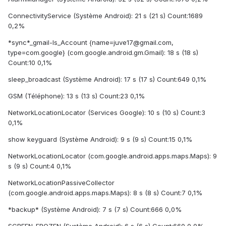
ConnectivityService (Système Android): 21 s (21 s) Count:1689
0,2%
*sync*_gmail-ls_Account {name=juve17@gmail.com,
type=com.google} (com.google.android.gm.Gmail): 18 s (18 s)
Count:10 0,1%
sleep_broadcast (Système Android): 17 s (17 s) Count:649 0,1%
GSM (Téléphone): 13 s (13 s) Count:23 0,1%
NetworkLocationLocator (Services Google): 10 s (10 s) Count:3
0,1%
show keyguard (Système Android): 9 s (9 s) Count:15 0,1%
NetworkLocationLocator (com.google.android.apps.maps.Maps): 9
s (9 s) Count:4 0,1%
NetworkLocationPassiveCollector
(com.google.android.apps.maps.Maps): 8 s (8 s) Count:7 0,1%
*backup* (Système Android): 7 s (7 s) Count:666 0,0%