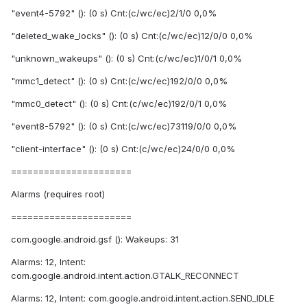
"event4-5792" (): (0 s) Cnt:(c/wc/ec)2/1/0 0,0%
"deleted_wake_locks" (): (0 s) Cnt:(c/wc/ec)12/0/0 0,0%
"unknown_wakeups" (): (0 s) Cnt:(c/wc/ec)1/0/1 0,0%
"mmc1_detect" (): (0 s) Cnt:(c/wc/ec)192/0/0 0,0%
"mmc0_detect" (): (0 s) Cnt:(c/wc/ec)192/0/1 0,0%
"event8-5792" (): (0 s) Cnt:(c/wc/ec)73119/0/0 0,0%
"client-interface" (): (0 s) Cnt:(c/wc/ec)24/0/0 0,0%
======================
Alarms (requires root)
======================
com.google.android.gsf (): Wakeups: 31
Alarms: 12, Intent:
com.google.android.intent.action.GTALK_RECONNECT
Alarms: 12, Intent: com.google.android.intent.action.SEND_IDLE