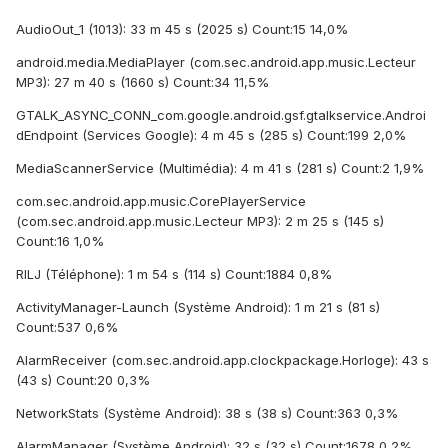
AudioOut_1 (1013): 33 m 45 s (2025 s) Count:15 14,0%
android.media.MediaPlayer (com.sec.android.app.music.Lecteur
MP3): 27 m 40 s (1660 s) Count:34 11,5%
GTALK_ASYNC_CONN_com.google.android.gsf.gtalkservice.Androi
dEndpoint (Services Google): 4 m 45 s (285 s) Count:199 2,0%
MediaScannerService (Multimédia): 4 m 41 s (281 s) Count:2 1,9%
com.sec.android.app.music.CorePlayerService
(com.sec.android.app.music.Lecteur MP3): 2 m 25 s (145 s)
Count:16 1,0%
RILJ (Téléphone): 1 m 54 s (114 s) Count:1884 0,8%
ActivityManager-Launch (Système Android): 1 m 21 s (81 s)
Count:537 0,6%
AlarmReceiver (com.sec.android.app.clockpackage.Horloge): 43 s
(43 s) Count:20 0,3%
NetworkStats (Système Android): 38 s (38 s) Count:363 0,3%
AlarmManager (Système Android): 32 s (32 s) Count:1678 0,2%