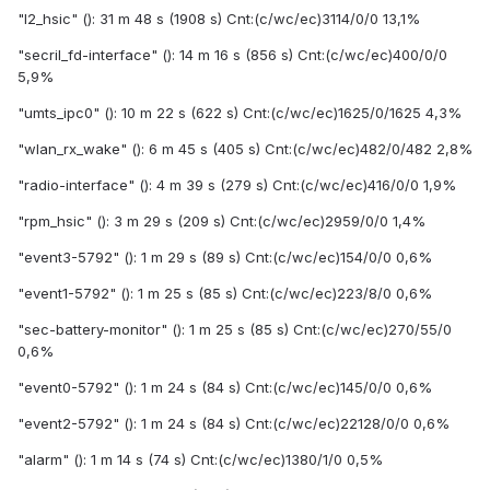
"l2_hsic" (): 31 m 48 s (1908 s) Cnt:(c/wc/ec)3114/0/0 13,1%
"secril_fd-interface" (): 14 m 16 s (856 s) Cnt:(c/wc/ec)400/0/0
5,9%
"umts_ipc0" (): 10 m 22 s (622 s) Cnt:(c/wc/ec)1625/0/1625 4,3%
"wlan_rx_wake" (): 6 m 45 s (405 s) Cnt:(c/wc/ec)482/0/482 2,8%
"radio-interface" (): 4 m 39 s (279 s) Cnt:(c/wc/ec)416/0/0 1,9%
"rpm_hsic" (): 3 m 29 s (209 s) Cnt:(c/wc/ec)2959/0/0 1,4%
"event3-5792" (): 1 m 29 s (89 s) Cnt:(c/wc/ec)154/0/0 0,6%
"event1-5792" (): 1 m 25 s (85 s) Cnt:(c/wc/ec)223/8/0 0,6%
"sec-battery-monitor" (): 1 m 25 s (85 s) Cnt:(c/wc/ec)270/55/0
0,6%
"event0-5792" (): 1 m 24 s (84 s) Cnt:(c/wc/ec)145/0/0 0,6%
"event2-5792" (): 1 m 24 s (84 s) Cnt:(c/wc/ec)22128/0/0 0,6%
"alarm" (): 1 m 14 s (74 s) Cnt:(c/wc/ec)1380/1/0 0,5%