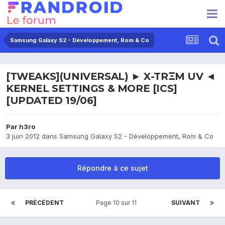
Samsung Galaxy S2 - Développement, Rom & Co
[TWEAKS](UNIVERSAL) ► X-TRΞM UV ◄
KERNEL SETTINGS & MORE [ICS]
[UPDATED 19/06]
Par
h3ro
3 juin 2012
dans
Samsung Galaxy S2 - Développement, Rom & Co
Répondre à ce sujet
PRÉCÉDENT
Page 10 sur 11
SUIVANT