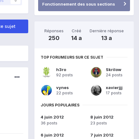
és
0
Fonctionnement des sous sections
e sujet
Réponses
Créé
Dernière réponse
250
14 a
13 a
TOP FORUMEURS SUR CE SUJET
h3ro
Skrilow
92 posts
24 posts
vynes
xavierjjj
22 posts
17 posts
JOURS POPULAIRES
4 juin 2012
8 juin 2012
36 posts
23 posts
6 juin 2012
7 juin 2012