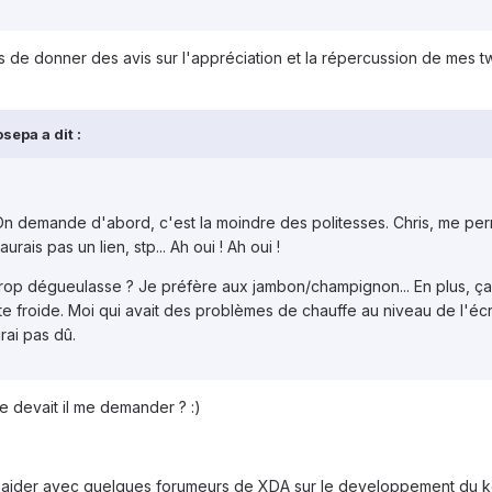
 de donner des avis sur l'appréciation et la répercussion de mes t
sepa a dit :
. On demande d'abord, c'est la moindre des politesses. Chris, me pe
rais pas un lien, stp... Ah oui ! Ah oui !
 trop dégueulasse ? Je préfère aux jambon/champignon... En plus, ça 
te froide. Moi qui avait des problèmes de chauffe au niveau de l'écr
rai pas dû.
e devait il me demander ? :)
t aider avec quelques forumeurs de XDA sur le developpement du k