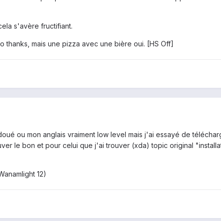
ela s'avère fructifiant.
 thanks, mais une pizza avec une bière oui. [HS Off]
s doué ou mon anglais vraiment low level mais j'ai essayé de téléchar
r le bon et pour celui que j'ai trouver (xda) topic original "installa
Wanamlight 12)