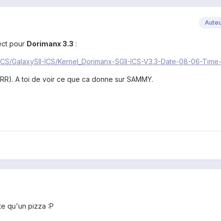
Aute
rect pour
Dorimanx 3.3
:
ICS/GalaxySII-ICS/Kernel_Dorimanx-SGII-ICS-V3.3-Date-08-06-Time-
 (RR). A toi de voir ce que ca donne sur SAMMY.
ite qu'un pizza :P