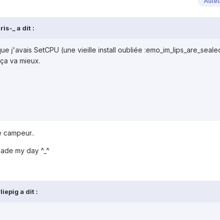
Aute
s-_ a dit :
e j'avais SetCPU (une vieille install oubliée :emo_im_lips_are_sealed
e ça va mieux.
e campeur..
made my day ^_^
epig a dit :