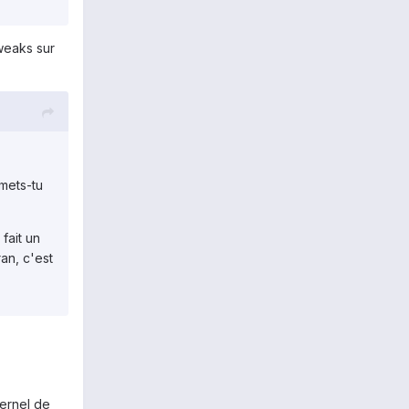
weaks sur
rmets-tu
fait un
an, c'est
ernel de