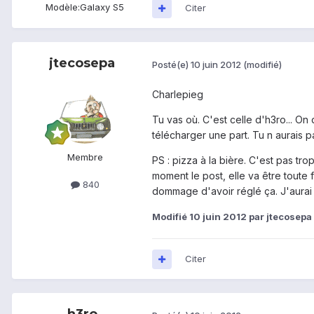
Modèle:
Galaxy S5
Citer
jtecosepa
Posté(e)
10 juin 2012
(modifié)
Charlepieg
Tu vas où. C'est celle d'h3ro... O
télécharger une part. Tu n aurais pas 
Membre
PS : pizza à la bière. C'est pas tr
moment le post, elle va être toute 
840
dommage d'avoir réglé ça. J'aurai
Modifié
10 juin 2012
par jtecosepa
Citer