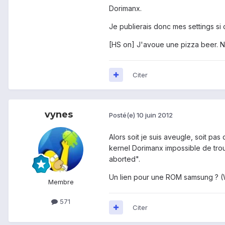
Dorimanx.
Je publierais donc mes settings si c
[HS on] J'avoue une pizza beer. No
Citer
vynes
Posté(e)
10 juin 2012
Alors soit je suis aveugle, soit pa
kernel Dorimanx impossible de trouve
aborted".
Un lien pour une ROM samsung ? (
Membre
571
Citer