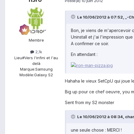
h3ro
Posté(e)
10 juin 2012
Le 10/06/2012 à 07:52, _-Chri
Bon, je viens de m'apercevoir qu
Uninstall et j'ai l'impression qu
Membre
A confirmer ce soir.
2,1k
En attendant :
Lieu
#Vers l'infini et l'au
delà
Marque:
Samsung
Modèle:
Galaxy S2
Hahaha le vieux SetCpU qui joue l
Big up pour ce chef oeuvre, you 
Sent from my S2 monster
Le 10/06/2012 à 08:34, charli
une seule chose : MERCI !