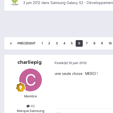
3 juin 2012
dans
Samsung Galaxy S2 - Développemen
PRÉCÉDENT
1
2
3
4
5
6
7
8
9
10
charliepig
Posté(e)
10 juin 2012
une seule chose : MERCI !
Membre
42
Marque:
Samsung