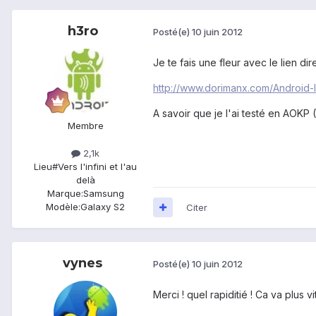
h3ro
Posté(e)
10 juin 2012
Je te fais une fleur avec le lien di
http://www.dorimanx.com/Android-
A savoir que je l'ai testé en AOKP
Membre
2,1k
Lieu
#Vers l'infini et l'au
delà
Marque:
Samsung
Modèle:
Galaxy S2
Citer
vynes
Posté(e)
10 juin 2012
Merci ! quel rapiditié ! Ca va plus v