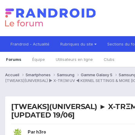
Frandroid - Actualité
Rubriques du site
Sections du f
Forums
Équipe
Utilisateurs en ligne
Clubs
Accueil
Smartphones
Samsung
Gamme Galaxy S
Samsung
[TWEAKS](UNIVERSAL) ► X-TRΞM UV ◄ KERNEL SETTINGS & MORE [IC
[TWEAKS](UNIVERSAL) ► X-TRΞM
[UPDATED 19/06]
Par
h3ro