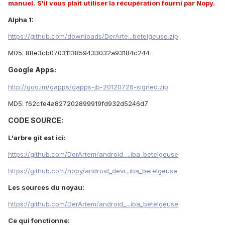
manuel.
S'il vous plaît utiliser la récupération fourni par Nopy.
Alpha 1:
https://github.com/downloads/DerArte...betelgeuse.zip
MD5: 88e3cb0703113859433032a93184c244
Google Apps:
http://goo.im/gapps/gapps-jb-20120726-signed.zip
MD5: f62cfe4a827202899919fd932d5246d7
CODE SOURCE:
L'arbre git est ici:
https://github.com/DerArtem/android_...iba_betelgeuse
https://github.com/nopy/android_devi...iba_betelgeuse
Les sources du noyau:
https://github.com/DerArtem/android_...iba_betelgeuse
Ce qui fonctionne: