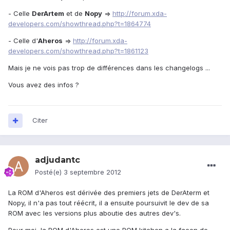
- Celle
DerArtem
et de
Nopy
=>
http://forum.xda-
developers.com/showthread.php?t=1864774
- Celle d'
Aheros
=>
http://forum.xda-
developers.com/showthread.php?t=1861123
Mais je ne vois pas trop de différences dans les changelogs ...
Vous avez des infos ?
Citer
adjudantc
Posté(e)
3 septembre 2012
La ROM d'Aheros est dérivée des premiers jets de DerAterm et
Nopy, il n'a pas tout réécrit, il a ensuite poursuivit le dev de sa
ROM avec les versions plus aboutie des autres dev's.