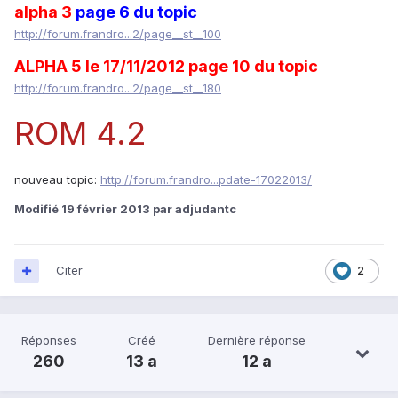
alpha 3
page 6
du topic
http://forum.frandro...2/page__st__100
ALPHA 5 le 17/11/2012 page 10 du topic
http://forum.frandro...2/page__st__180
ROM 4.2
nouveau topic:
http://forum.frandro...pdate-17022013/
Modifié
19 février 2013
par adjudantc
Citer
2
Réponses
Créé
Dernière réponse
260
13 a
12 a