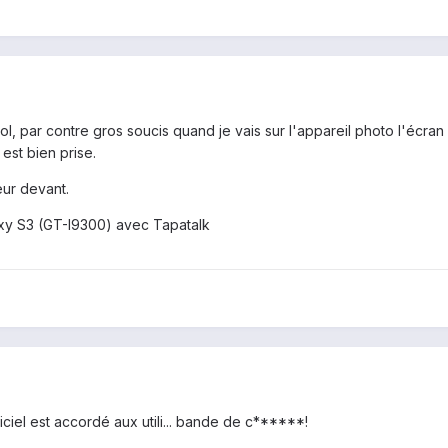
lol, par contre gros soucis quand je vais sur l'appareil photo l'écran 
 est bien prise.
eur devant.
y S3 (GT-I9300) avec Tapatalk
iciel est accordé aux utili... bande de c******!