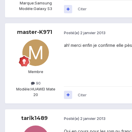
Marque:
Samsung
Modèle:
Galaxy S3
Citer
master-K971
Posté(e)
2 janvier 2013
ah! merci enfin je confirme elle p
Membre
90
Modèle:
HUAWEI Mate
20
Citer
tarik1489
Posté(e)
2 janvier 2013
Oui en cours pour les rom nu fran