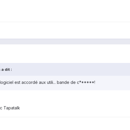
a dit :
logiciel est accordé aux utili... bande de c******!
c Tapatalk