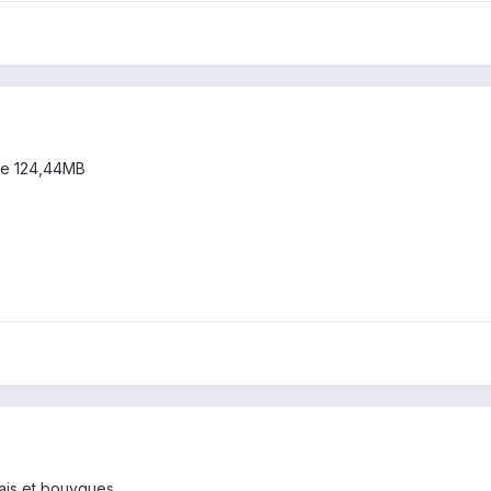
èse 124,44MB
çais et bouygues