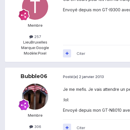
Envoyé depuis mon GT-I9300 avec
Membre
257
Lieu
Bruxelles
Marque:
Google
Modèle:
Pixel
Citer
Bubble06
Posté(e)
2 janvier 2013
Je me mefis. Je vais attendre un peu.
:lol:
Envoyé depuis mon GT-N8010 ave
Membre
306
Citer