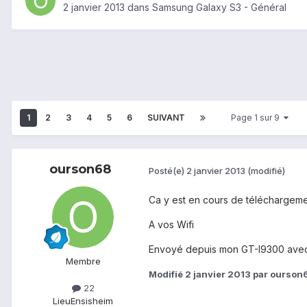
2 janvier 2013
dans
Samsung Galaxy S3 - Général
1
2
3
4
5
6
SUIVANT
Page 1 sur 9
ourson68
Posté(e)
2 janvier 2013
(modifié)
Ca y est en cours de téléchargeme
A vos Wifi
Envoyé depuis mon GT-I9300 avec
Membre
Modifié
2 janvier 2013
par ourson
22
Lieu
Ensisheim