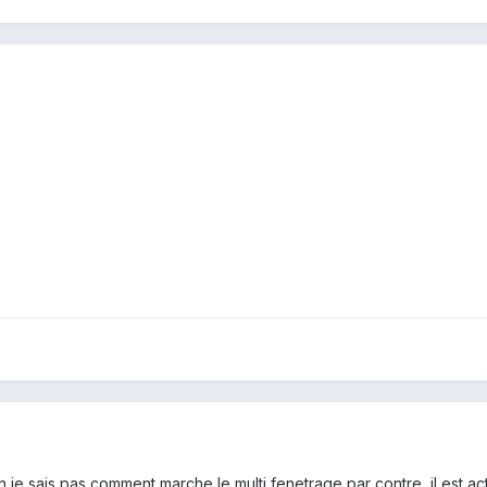
on je sais pas comment marche le multi fenetrage par contre, il est ac