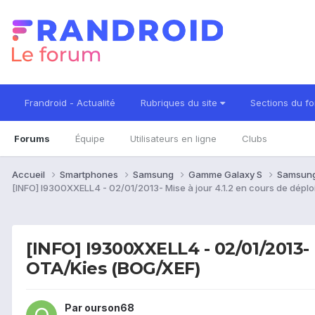
Frandroid - Actualité
Rubriques du site
Sections du f
Forums
Équipe
Utilisateurs en ligne
Clubs
Accueil
Smartphones
Samsung
Gamme Galaxy S
Samsung
[INFO] I9300XXELL4 - 02/01/2013- Mise à jour 4.1.2 en cours de dép
[INFO] I9300XXELL4 - 02/01/2013-
OTA/Kies (BOG/XEF)
Par
ourson68