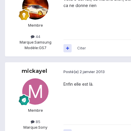
ca ne donne rien
Membre
44
Marque:
Samsung
Modèle:
GS7
Citer
mickayel
Posté(e)
2 janvier 2013
Enfin elle est là.
Membre
85
Marque:
Sony