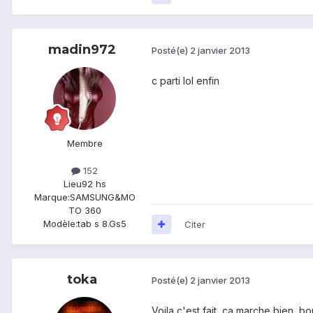
madin972
Posté(e)
2 janvier 2013
c parti lol enfin
Membre
152
Lieu
92 hs
Marque:
SAMSUNG&MO
TO 360
Modèle:
tab s 8.Gs5
Citer
toka
Posté(e)
2 janvier 2013
Voila c'est fait, ca marche bien, b