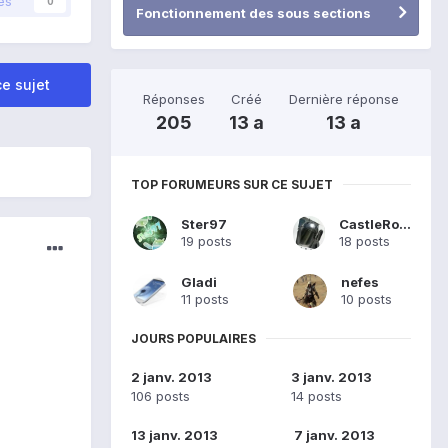
és
0
Fonctionnement des sous sections
e sujet
Réponses
Créé
Dernière réponse
205
13 a
13 a
TOP FORUMEURS SUR CE SUJET
Ster97
CastleRoad
19 posts
18 posts
Gladi
nefes
11 posts
10 posts
JOURS POPULAIRES
2 janv. 2013
3 janv. 2013
106 posts
14 posts
13 janv. 2013
7 janv. 2013