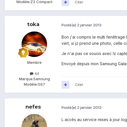
Modèle:
Z3 Compact
Citer
toka
Posté(e)
2 janvier 2013
Bon j'ai compris le multi fenêtrage 
vert, si jz prend une photo, celle ci
Je n'ai pas ce soucis avec lz capt
Membre
Envoyé depuis mon Samsung Galax
44
Marque:
Samsung
Modèle:
GS7
Citer
nefes
Posté(e)
2 janvier 2013
L accès au service mises à jour log