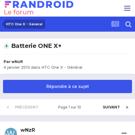
HTC One X - Général
Batterie ONE X+
Par
wNzR
4 janvier 2013
dans
HTC One X - Général
Répondre à ce sujet
PRÉCÉDENT
Page 1 sur 10
SUIVANT
wNzR