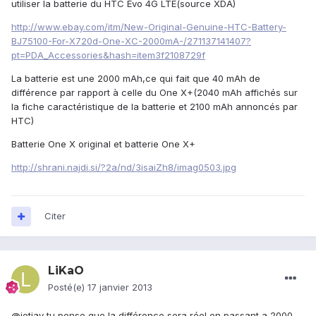
utiliser la batterie du HTC Evo 4G LTE(source XDA)
http://www.ebay.com/itm/New-Original-Genuine-HTC-Battery-
BJ75100-For-X720d-One-XC-2000mA-/271137141407?
pt=PDA_Accessories&hash=item3f2108729f
La batterie est une 2000 mAh,ce qui fait que 40 mAh de
différence par rapport à celle du One X+(2040 mAh affichés sur
la fiche caractéristique de la batterie et 2100 mAh annoncés par
HTC)
Batterie One X original et batterie One X+
http://shrani.najdi.si/?2a/nd/3isaiZh8/imag0503.jpg
Citer
LiKaO
Posté(e)
17 janvier 2013
@jetjay tu pense que la différence sera réel en passant a 2000