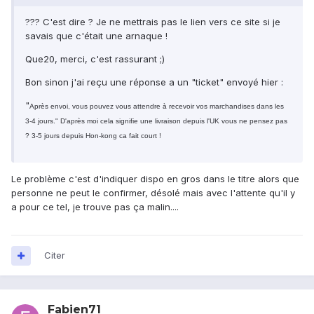
??? C'est dire ? Je ne mettrais pas le lien vers ce site si je
savais que c'était une arnaque !
Que20, merci, c'est rassurant ;)
Bon sinon j'ai reçu une réponse a un "ticket" envoyé hier :
"
Après envoi, vous pouvez vous attendre à recevoir vos marchandises dans les
3-4 jours." D'après moi cela signifie une livraison depuis
l
'UK vous ne pensez pas
? 3-5 jours depuis Hon-kong ca fait court !
Le problème c'est d'indiquer dispo en gros dans le titre alors que
personne ne peut le confirmer, désolé mais avec l'attente qu'il y
a pour ce tel, je trouve pas ça malin....
Citer
Fabien71