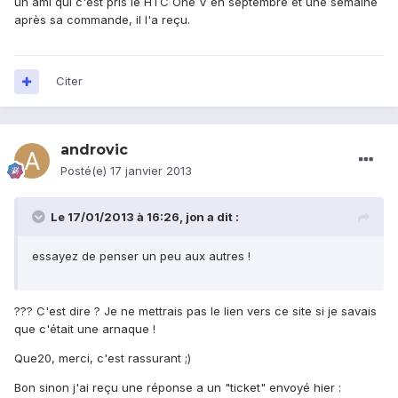
un ami qui c'est pris le HTC One V en septembre et une semaine
après sa commande, il l'a reçu.
Citer
androvic
Posté(e)
17 janvier 2013
Le 17/01/2013 à 16:26, jon a dit :
essayez de penser un peu aux autres !
??? C'est dire ? Je ne mettrais pas le lien vers ce site si je savais
que c'était une arnaque !
Que20, merci, c'est rassurant ;)
Bon sinon j'ai reçu une réponse a un "ticket" envoyé hier :