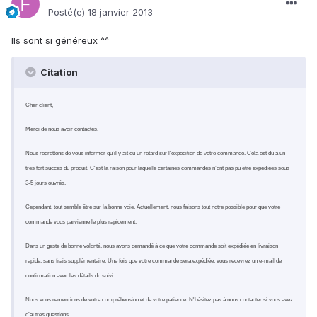
Posté(e)
18 janvier 2013
Ils sont si généreux ^^
Citation
Cher client,
Merci de nous avoir contactés.
Nous regrettons de vous informer qu'il y ait eu un retard sur l'expédition de votre commande. Cela est dû à un
très fort succès du produit. C'est la raison pour laquelle certaines commandes n’ont pas pu être expédiées sous
3-5 jours ouvrés.
Cependant, tout semble être sur la bonne voie. Actuellement, nous faisons tout notre possible pour que votre
commande vous parvienne le plus rapidement.
Dans un geste de bonne volonté, nous avons demandé à ce que votre commande soit expédiée en livraison
rapide, sans frais supplémentaire. Une fois que votre commande sera expédiée, vous recevrez un e-mail de
confirmation avec les détails du suivi.
Nous vous remercions de votre compréhension et de votre patience. N'hésitez pas à nous contacter si vous avez
d’autres questions.