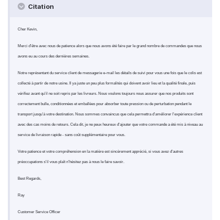
Citation
Cher Kevin,
Merci d'être avec nous de patience alors que nous avons été faire par le grand nombre de commandes que nous
avons eu au cours des dernières semaines.
Notre représentant du service client de messagerie e-mail les détails de suivi pour vous une fois que le colis est
collecté à partir de notre usine. Il ya juste un peu plus formalités qui doivent avoir lieu et la qualité finale, puis
vérifiez avant qu'il ne soit repris par les livreurs. Nous voulons toujours nous assurer que nos produits sont
correctement bulle, conditionnées et emballées pour absorber toute pression ou de perturbation pendant le
transport jusqu'à votre destination. Nous sommes convaincus que cela permettra d'améliorer l'expérience client
avec des cas moins de retours. Cela dit, je ne peux heureux d'ajouter que votre commande a été mis à niveau au
service de livraison rapide - sans coût supplémentaire pour vous.
Votre patience et votre compréhension en la matière est sincèrement apprécié, si vous avez d'autres
préoccupations s'il vous plaît n'hésitez pas à nous le faire savoir.
Best Regards,
Ray
Customer Service Officer