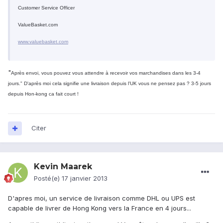
Customer Service Officer
ValueBasket.com
www.valuebasket.com
"
Après envoi, vous pouvez vous attendre à recevoir vos marchandises dans les 3-4
jours." D'après moi cela signifie une livraison depuis
l
'UK vous ne pensez pas ? 3-5 jours
depuis Hon-kong ca fait court !
Citer
Kevin Maarek
Posté(e)
17 janvier 2013
D'apres moi, un service de livraison comme DHL ou UPS est
capable de livrer de Hong Kong vers la France en 4 jours...