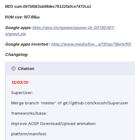
MD5 sum:
087bfb83ab98dec76122fa0ce7472ca1
167.66
ROM size:
MB
Google apps:
http://goo.im/gapps/gapps-jb-20130301-
signed.zip
Google apps inverted :
http://www.mediafire...q791qo79prhrf0i
Changelog:
Citation
13/03/13:
SuperUser:
Merge branch 'master' of git://github.com/koush/Superuser
frameworks/base:
Improve AOSP Download/Upload animation
platform/manifest: