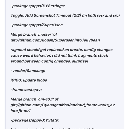
-packages/apps/XYSettings:
Toggle: Add Screenshot Timeout (2/2) (in both res/ and src/
-packages/apps/SuperUser:
Merge branch 'master' of
git://github.com/koush/Superuser into jellybean
ragment should get replaced on create. config changes
cause weird behavior. i did not think fragments stuck
around between config changes. surprise!
-vendor/Samsung:
i9100: update blobs
-frameworks/av:
Merge branch 'cm-10.1' of
git://github.com/CyanogenMod/android_frameworks_av
into jb-mr1
-packages/apps/XYStats: