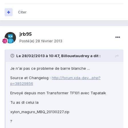
Citer
jrb95
Posté(e)
28 février 2013
Le 28/02/2013 à 10:47, Billouetaudrey a dit :
Je n'ai pas ce probleme de barre blanche ...
Source et Changelog :
http://forum.xda-dev....php?
p=38529856
Envoyé depuis mon Transformer TF101 avec Tapatalk
Tu as dl celui la
xylon_maguro_MBQ_20130227.zip
?