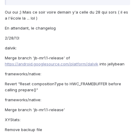
Oui oui ;) Mais ce soir voire demain y'a celle du 28 qui sors ( il es
a l'école la ... lol )
En attendant, le changelog
2/28/13:
dalvik:
Merge branch 'jb-mr1.1-release' of
https://android.googlesource.com/platform/dalvik
into jellybean
frameworks/native:
Revert "Reset compositionType to HWC_FRAMEBUFFER before
calling prepare()"
frameworks/native:
Merge branch 'jb-mr1.1-release'
XYStats:
Remove backup file