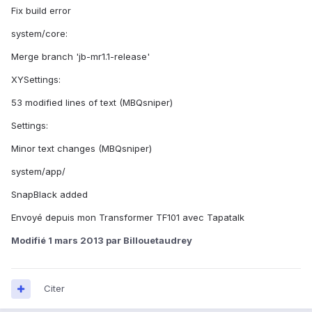
Fix build error
system/core:
Merge branch 'jb-mr1.1-release'
XYSettings:
53 modified lines of text (MBQsniper)
Settings:
Minor text changes (MBQsniper)
system/app/
SnapBlack added
Envoyé depuis mon Transformer TF101 avec Tapatalk
Modifié
1 mars 2013
par Billouetaudrey
Citer