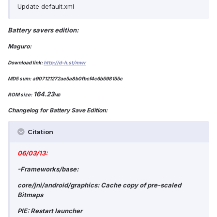
Update default.xml
Battery savers edition:
Maguro:
Download link:
http://d-h.st/mwr
MD5 sum:
a907121272ae5a8b0fbcf4c6b598155c
164.23
ROM size:
MB
Changelog for Battery Save Edition:
Citation
06/03/13:
-Frameworks/base:
core/jni/android/graphics: Cache copy of pre-scaled
Bitmaps
PIE: Restart launcher