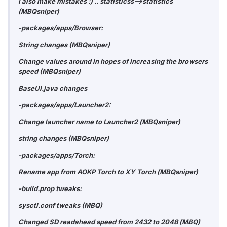
I also make mistakes :) .. statisticss-->statistics
(MBQsniper)
-packages/apps/Browser:
String changes (MBQsniper)
Change values around in hopes of increasing the browsers
speed (MBQsniper)
BaseUI.java changes
-packages/apps/Launcher2:
Change launcher name to Launcher2 (MBQsniper)
string changes (MBQsniper)
-packages/apps/Torch:
Rename app from AOKP Torch to XY Torch (MBQsniper)
-build.prop tweaks:
sysctl.conf tweaks (MBQ)
Changed SD readahead speed from 2432 to 2048 (MBQ)