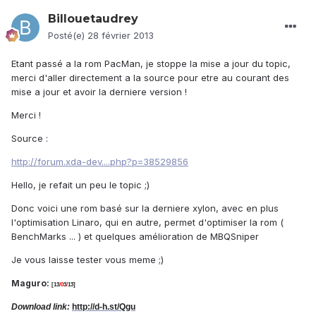
Billouetaudrey
Posté(e)
28 février 2013
Etant passé a la rom PacMan, je stoppe la mise a jour du topic,
merci d'aller directement a la source pour etre au courant des
mise a jour et avoir la derniere version !
Merci !
Source :
http://forum.xda-dev....php?p=38529856
Hello, je refait un peu le topic ;)
Donc voici une rom basé sur la derniere xylon, avec en plus
l'optimisation Linaro, qui en autre, permet d'optimiser la rom (
BenchMarks ... ) et quelques amélioration de MBQSniper
Je vous laisse tester vous meme ;)
Maguro:
[1
3
/0
3
/
13
]
Download link:
http://d-h.st/Qgu