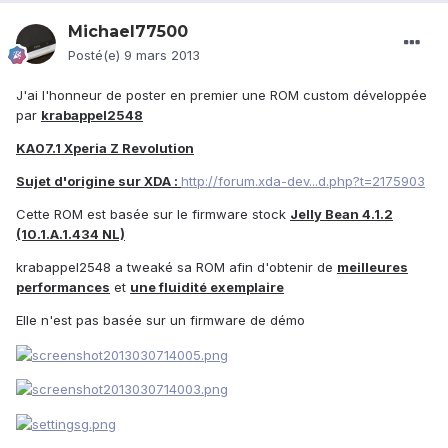
Michael77500
Posté(e)
9 mars 2013
J'ai l'honneur de poster en premier une ROM custom développée
par
krabappel2548
KA07.1 Xperia Z Revolution
Sujet d'origine sur XDA :
http://forum.xda-dev...d.php?t=2175903
Cette ROM est basée sur le firmware stock
Jelly Bean 4.1.2
(10.1.A.1.434 NL)
krabappel2548 a tweaké sa ROM afin d'obtenir de
meilleures
performances
et
une fluidité exemplaire
Elle n'est pas basée sur un firmware de démo