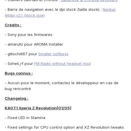
- Barre de navigation avec le dpi stock (taille stock) :
Navbar
48dpi v2.1 (stock size)
Crédits :
- Sony pour les firmwares
- amarullz pour AROMA Installer
- glitschi667 pour
Smaller softkeys
- Soheil_rf pour
FM Radio without headset mod
Bugs connus :
- Aucun pour le moment, contactez le développeur en cas de
bug rencontré
Changelog :
KA07.1 Xperia Z Revolution[01/05]
- Fixed LED in Stamina
- Fixed settings for CPU control option and XZ Revolution tweaks