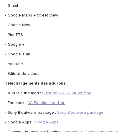
- Gmail
- Google Maps + Street View
- Google Now
- PicoTTS
- Google +
- Google Tlak
- Youtube
- Éditeur de vidéos
Téléchargements des add-ons :
- AC!D Sound mod :
Sujet de l'AC!D Sound mod
- Facelock :
KA Facelock add-on
- Sony Bloatware package :
Sony Bloatware package
- Google Apps :
Google Apps
- Claviers Jaonais et Chinois :
Japanese & Chinese keyboard