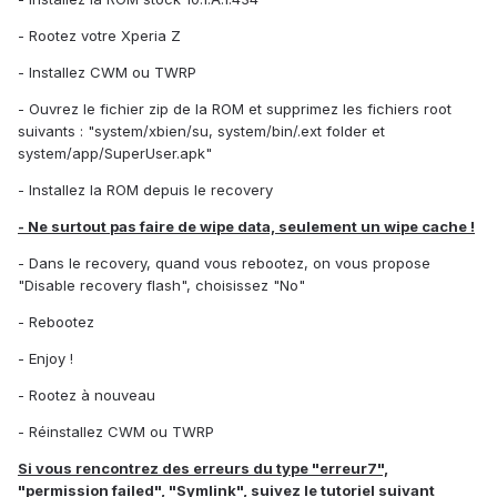
- Rootez votre Xperia Z
- Installez CWM ou TWRP
- Ouvrez le fichier zip de la ROM et supprimez les fichiers root
suivants : "system/xbien/su, system/bin/.ext folder et
system/app/SuperUser.apk"
- Installez la ROM depuis le recovery
- Ne surtout pas faire de wipe data, seulement un wipe cache !
- Dans le recovery, quand vous rebootez, on vous propose
"Disable recovery flash", choisissez "No"
- Rebootez
- Enjoy !
- Rootez à nouveau
- Réinstallez CWM ou TWRP
Si vous rencontrez des erreurs du type "erreur7",
"permission failed", "Symlink", suivez le tutoriel suivant