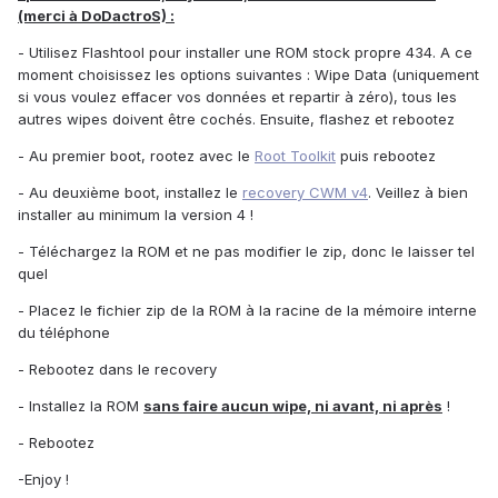
(merci à DoDactroS) :
- Utilisez Flashtool pour installer une ROM stock propre 434. A ce
moment choisissez les options suivantes : Wipe Data (uniquement
si vous voulez effacer vos données et repartir à zéro), tous les
autres wipes doivent être cochés. Ensuite, flashez et rebootez
- Au premier boot, rootez avec le
Root Toolkit
puis rebootez
- Au deuxième boot, installez le
recovery CWM v4
. Veillez à bien
installer au minimum la version 4 !
- Téléchargez la ROM et ne pas modifier le zip, donc le laisser tel
quel
- Placez le fichier zip de la ROM à la racine de la mémoire interne
du téléphone
- Rebootez dans le recovery
- Installez la ROM
sans faire aucun wipe, ni avant, ni après
!
- Rebootez
-Enjoy !