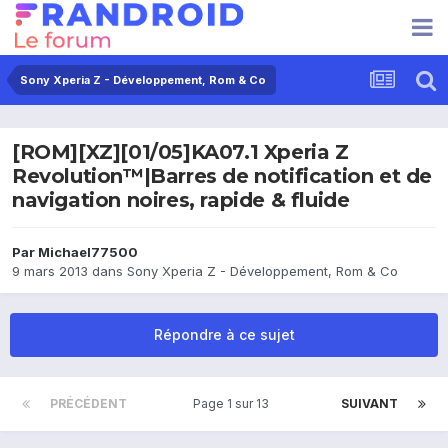
Sony Xperia Z - Développement, Rom & Co
[ROM][XZ][01/05]KA07.1 Xperia Z
Revolution™|Barres de notification et de
navigation noires, rapide & fluide
Par
Michael77500
9 mars 2013
dans
Sony Xperia Z - Développement, Rom & Co
Répondre à ce sujet
PRÉCÉDENT
Page 1 sur 13
SUIVANT