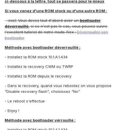
ci-dessous à la lettre, tout se passera pour le mieux
Si vous venez d'une ROM stock ou d'une autre ROM :
- :excl: Vous devez tout d'abord avoir un
bootloader
déverrouillé
, si ce n'est pas le cas, vous pouvez suivre
l'excellent tutoriel de notre modo Alex :
Déverrouiller son
bootloader
Méthode avec bootloader déverrouillé :
- Installez la ROM stock 10.1.A.1.434
- Installez le recovery CWM ou TWRP
- Installez la ROM depuis le recovery
- Dans le recovery, quand vous rebootez on vous propose
"Disable recovery flash", choisissez "No"
- Le reboot s'effectue
- Enjoy !
Méthode avec bootloader vérrouillé :
- Installez la ROM stock 10.1.A.1.434