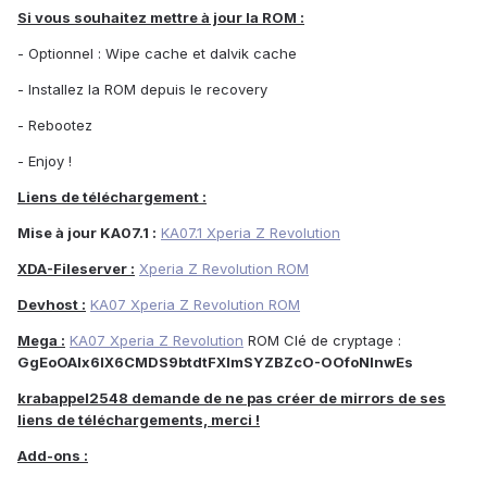
Si vous souhaitez mettre à jour la ROM :
- Optionnel : Wipe cache et dalvik cache
- Installez la ROM depuis le recovery
- Rebootez
- Enjoy !
Liens de téléchargement :
Mise à jour KA07.1 :
KA07.1 Xperia Z Revolution
XDA-Fileserver :
Xperia Z Revolution ROM
Devhost :
KA07 Xperia Z Revolution ROM
Mega :
KA07 Xperia Z Revolution
ROM Clé de cryptage :
GgEoOAlx6lX6CMDS9btdtFXlmSYZBZcO-OOfoNlnwEs
krabappel2548 demande de ne pas créer de mirrors de ses
liens de téléchargements, merci !
Add-ons :