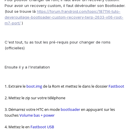
Pour avoir un recovery custom, il faut dévérouiller son Bootloader.
(tout se trouve là
https://forum.frandroid.com/topic/187114-tuto-
deverouillage-bootloader-custom-recovery-twrp-2633-v06-root-
m7-port/
)
C'est tout, tu as tout les pré-requis pour changer de roms
(officielles)
Ensuite il y a l'installation
1. Extraire le
boot.img
de la Rom et mettez le dans le dossier
Fastboot
2. Mettez le zip sur votre téléphone
3. Démarrez votre HTC en mode
bootloader
en appuyant sur les
touches
Volume bas + power
4. Mettez le en
Fastboot USB