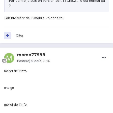
Par contre je suis en version soft 1.57.118.2 ... c'est normal ça
?
Ton htc vient de T-mobile Pologne toi
Citer
momo77998
Posté(e)
9 août 2014
merci de l'info
orange
merci de l'info