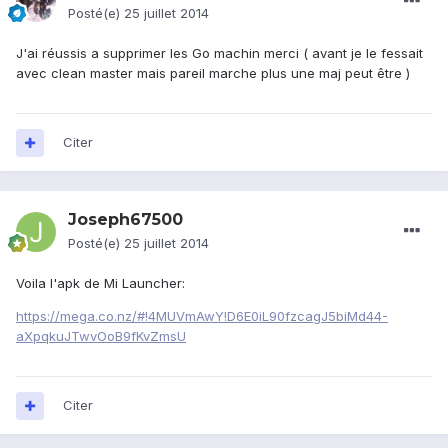
Posté(e)
25 juillet 2014
J'ai réussis a supprimer les Go machin merci ( avant je le fessait
avec clean master mais pareil marche plus une maj peut être )
Citer
Joseph67500
Posté(e)
25 juillet 2014
Voila l'apk de Mi Launcher:
https://mega.co.nz/#!4MUVmAwY!D6E0iL90fzcagJ5biMd44-
aXpqkuJTwvOoB9fKvZmsU
Citer