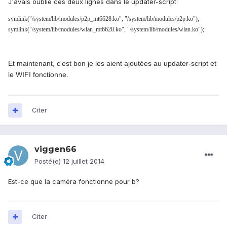
J'avais oublié ces deux lignes dans le updater-script:
symlink("/system/lib/modules/p2p_mt6628.ko", "/system/lib/modules/p2p.ko");
symlink("/system/lib/modules/wlan_mt6628.ko", "/system/lib/modules/wlan.ko");
Et maintenant, c'est bon je les aient ajoutées au updater-script et
le WIFI fonctionne.
Citer
viggen66
Posté(e)
12 juillet 2014
Est-ce que
la caméra fonctionne
pour
b
?
Citer