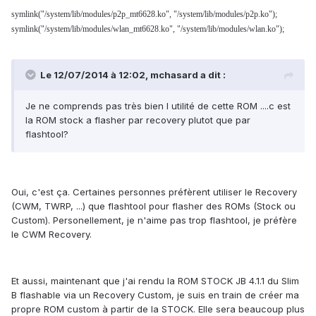
symlink("/system/lib/modules/p2p_mt6628.ko", "/system/lib/modules/p2p.ko");
symlink("/system/lib/modules/wlan_mt6628.ko", "/system/lib/modules/wlan.ko");
Le 12/07/2014 à 12:02, mchasard a dit :
Je ne comprends pas très bien l utilité de cette ROM ....c est
la ROM stock a flasher par recovery plutot que par
flashtool?
Oui, c'est ça. Certaines personnes préfèrent utiliser le Recovery
(CWM, TWRP, ...) que flashtool pour flasher des ROMs (Stock ou
Custom). Personellement, je n'aime pas trop flashtool, je préfère
le CWM Recovery.
Et aussi, maintenant que j'ai rendu la ROM STOCK JB 4.1.1 du Slim
B flashable via un Recovery Custom, je suis en train de créer ma
propre ROM custom à partir de la STOCK. Elle sera beaucoup plus