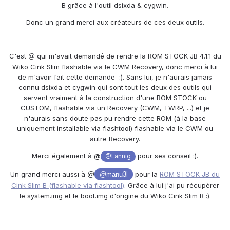
B grâce à l'outil dsixda & cygwin.
Donc un grand merci aux créateurs de ces deux outils.
C'est
qui m'avait demandé de rendre la ROM STOCK JB 4.1.1 du
@
Wiko Cink Slim flashable via le CWM Recovery, donc merci à lui
de m'avoir fait cette demande :). Sans lui, je n'aurais jamais
connu dsixda et cygwin qui sont tout les deux des outils qui
servent vraiment à la construction d'une ROM STOCK ou
CUSTOM, flashable via un Recovery (CWM, TWRP, ...) et je
n'aurais sans doute pas pu rendre cette ROM (à la base
uniquement installable via flashtool) flashable via le CWM ou
autre Recovery.
Merci également à @
pour ses conseil :).
@Lannig
Un grand merci aussi à
@
pour la
ROM STOCK JB du
@manu3l
Cink Slim B (flashable via flashtool)
. Grâce à lui j'ai pu récupérer
le system.img et le boot.img d'origine du Wiko Cink Slim B :).