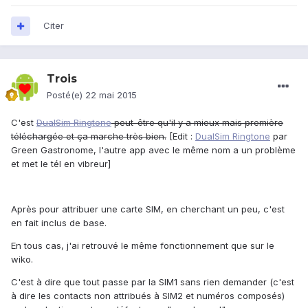
Citer
Trois
Posté(e)
22 mai 2015
C'est
DualSim Ringtone
peut-être qu'il y a mieux mais première
téléchargée et ça marche très bien.
[Edit :
DualSim Ringtone
par
Green Gastronome, l'autre app avec le même nom a un problème
et met le tél en vibreur]
Après pour attribuer une carte SIM, en cherchant un peu, c'est
en fait inclus de base.
En tous cas, j'ai retrouvé le même fonctionnement que sur le
wiko.
C'est à dire que tout passe par la SIM1 sans rien demander (c'est
à dire les contacts non attribués à SIM2 et numéros composés)