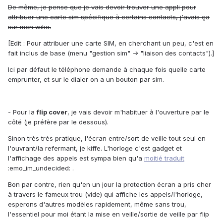
De même, je pense que je vais devoir trouver une appli pour
attribuer une carte sim spécifique à certains contacts, j'avais ça
sur mon wiko.
[Edit : Pour attribuer une carte SIM, en cherchant un peu, c'est en
fait inclus de base (menu "gestion sim" -> "liaison des contacts").]
Ici par défaut le téléphone demande à chaque fois quelle carte
emprunter, et sur le dialer on a un bouton par sim.
- Pour la
flip cover
, je vais devoir m'habituer à l'ouverture par le
côté (je préfère par le dessous).
Sinon très très pratique, l'écran entre/sort de veille tout seul en
l'ouvrant/la refermant, je kiffe. L'horloge c'est gadget et
l'affichage des appels est sympa bien qu'a
moitié traduit
:emo_im_undecided: .
Bon par contre, rien qu'en un jour la protection écran a pris cher
à travers le fameux trou (vide) qui affiche les appels/l'horloge,
esperons d'autres modèles rapidement, même sans trou,
l'essentiel pour moi étant la mise en veille/sortie de veille par flip