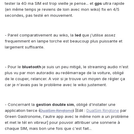
tester la 4G ma SIM est trop vieille je pense... et
gps
ultra rapide
(en même temps je reviens de loin avec mon wiko) fix en 4/5
secondes, pas testé en mouvement.
- Pareil comparativement au wiko, la
led
que j'utilise assez
frequemment en lampe torche est beaucoup plus puissante et
largement suffisante.
- Pour le
bluetooth
je suis un peu mitigé, le streaming audio n'est
plus vu par mon autoradio au
redémarrage de la voiture, obligé
de le couper, relancer. A voir si je trouve un moyen de régler ça
car je n'avais pas le problème avec le wiko justement.
- Concernant la
gestion double sim
, obligé d'installer une
application tierce
(
DualSim Ringtone
)
[Edit :
DualSim Ringtone
par
Green Gastronome, l'autre app avec le même nom a un problème
et met le tél en vibreur] pour pouvoir attribuer une sonnerie à
chaque SIM, mais bon une fois que c'est fait...