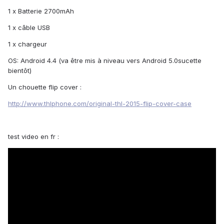
1 x Batterie 2700mAh
1 x câble USB
1 x chargeur
OS: Android 4.4 (va être mis à niveau vers Android 5.0
sucette
bientôt)
Un chouette flip cover :
http://www.thlphone.com/original-thl-2015-flip-cover-case
test video en fr :