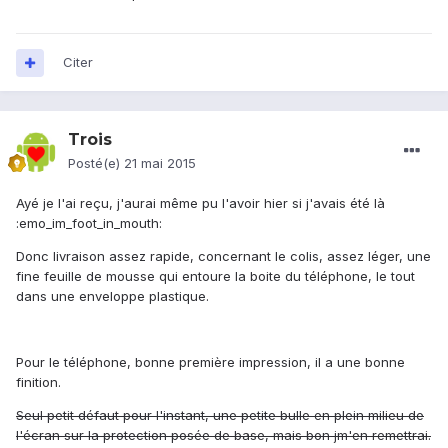
Citer
Trois
Posté(e)
21 mai 2015
Ayé je l'ai reçu, j'aurai même pu l'avoir hier si j'avais été là
:emo_im_foot_in_mouth:
Donc livraison assez rapide, concernant le colis, assez léger, une
fine feuille de mousse qui entoure la boite du téléphone, le tout
dans une enveloppe plastique.
Pour le téléphone, bonne première impression, il a une bonne
finition.
Seul petit défaut pour l'instant, une petite bulle en plein milieu de
l'écran sur la protection posée de base, mais bon jm'en remettrai.