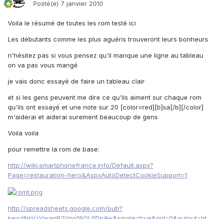
Posté(e)
7 janvier 2010
Voila le résumé de toutes les rom testé ici
Les débutants comme les plus aguéris trouveront leurs bonheurs
n'hésitez pas si vous pensez qu'il manque une ligne au tableau
on va pas vous mangé
je vais donc essayé de faire un tableau clair
et si les gens peuvent me dire ce qu'ils aiment sur chaque rom
qu'ils ont essayé et une note sur 20 [color=red][b]sa[/b][/color]
m'aiderai et aiderai surement beaucoup de gens
Voila voila
pour remettre la rom de base:
http://wiki.smartphonefrance.info/Default.aspx?
Page=restauration-hero&AspxAutoDetectCookieSupport=1
http://spreadsheets.google.com/pub?
key=tNsVzVwagB2Vng16OL0DpAw&single=true&gid=0&output=ht