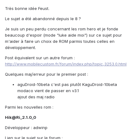
Très bonne idée Feust.
Le sujet a été abandonné depuis le 8 ?
Je suis un peu perdu concernant les rom hero et je fonde
beaucoup d'espoir (mode "luke aide moi") sur ce sujet pour
m'aider à faire un choix de ROM parmis toutes celles en
développement.
Post équivalent sur un autre forum :
http://www.mobilecustom.fr/forum/index.php/topic,3253.0.html
Quelques maj/erreur pour le premier post :
aguDroid-10beta c'est pas plutôt KaguDroid-10beta
modaco vient de passer en v3.1
ajout des maj radio
Parmi les nouvelles rom :
Hik@Ri_2.1.0_0
Développeur : adwinp
Lien sur le sujet sur le forum :