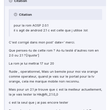
Citation
Citation
pour la rom AOSP 2.0.1
il s agit de android 2.1 c est celle que j utilise :lol:
C'est corrigé dans mon post' date=' merci.
Que penses-tu de cette rom ? As-tu testé d'autres rom en
2.0 ou 2.1 ?[/quote']
La rom je lui mettrai 17 sur 20
fluide , operationnel, Mais un bemole pour moi via orange
comme operateur, quand je vais sur le portail pour la tv
orange, cela me marque mobile non reconnu.
Mais pour un 2.1 je trouve que c est la meilleur actuellement,
la je vais tester la Hik@Ri_2.1.0_0
c est la seul que j ai pas encore tester