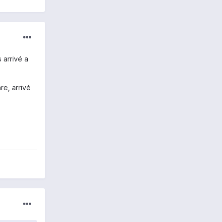
 arrivé a
re, arrivé