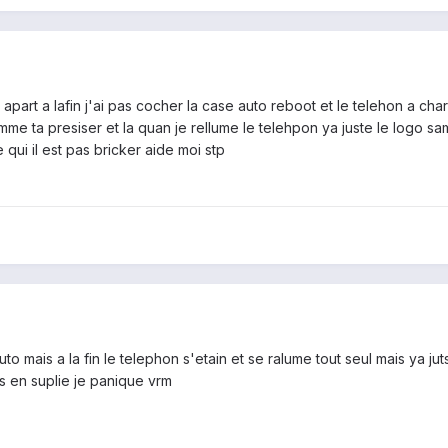
n apart a lafin j'ai pas cocher la case auto reboot et le telehon a cha
mme ta presiser et la quan je rellume le telehpon ya juste le logo s
re qui il est pas bricker aide moi stp
 tuto mais a la fin le telephon s'etain et se ralume tout seul mais ya j
us en suplie je panique vrm