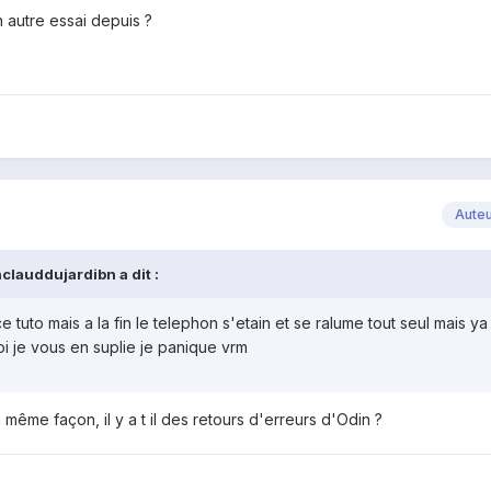
n autre essai depuis ?
Aute
clauddujardibn a dit :
 ce tuto mais a la fin le telephon s'etain et se ralume tout seul mais ya
oi je vous en suplie je panique vrm
a même façon, il y a t il des retours d'erreurs d'Odin ?