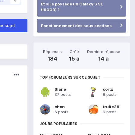
és
0
Et si je possède un Galaxy S SL
(I9003) ?
e sujet
Fonctionnement des sous sections
Réponses
Créé
Dernière réponse
184
15 a
14 a
TOP FORUMEURS SUR CE SUJET
Slane
cortx
37 posts
8 posts
chon
truite38
6 posts
6 posts
JOURS POPULAIRES