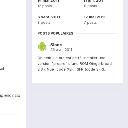
14 mai 2011
11 juil. 2011
12 posts
11 posts
6 sept. 2011
17 mai 2011
8 posts
7 posts
POSTS POPULAIRES
Slane
26 avril 2011
Objectif: Le but est de ré-installer une
version "propre" d'une ROM Gingerbread
ait
2.3.x Nue (code XEF), SFR (code SFR)...
ip.enc2.zip