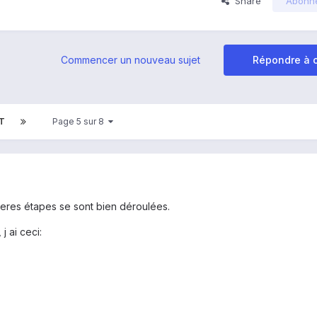
Share
Abonn
Commencer un nouveau sujet
Répondre à c
T
Page 5 sur 8
ieres étapes se sont bien déroulées.
j ai ceci: