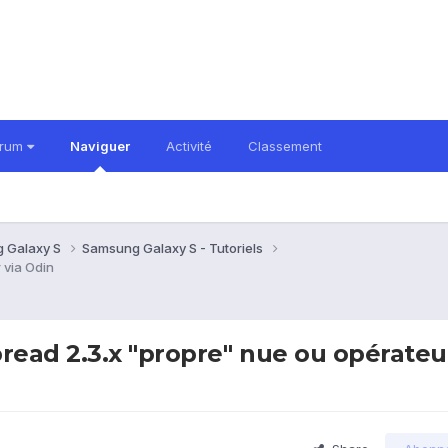
orum
Naviguer
Activité
Classement
 Galaxy S
Samsung Galaxy S - Tutoriels
 via Odin
read 2.3.x "propre" nue ou opérateur