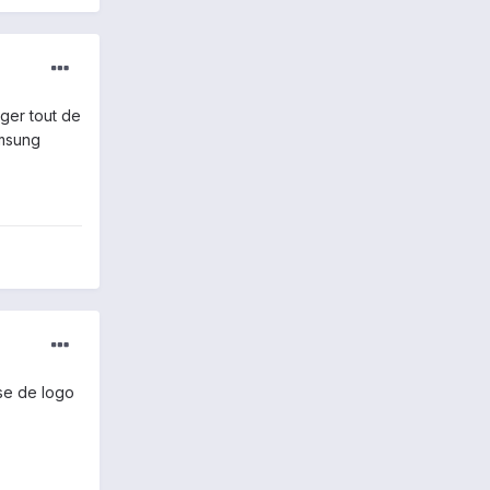
rger tout de
amsung
utse de logo