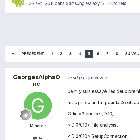
26 avril 2011
dans
Samsung Galaxy S - Tutoriels
PRÉCÉDENT
1
2
3
4
5
6
7
8
SUIVAN
GeorgesAlphaO
Posté(e)
7 juillet 2011
ne
Je m y suis essayé, les deux prem
mais j ai eu un fail pour la 3e étape, 
Odin v.3 engine (ID:10)..
<ID:0/010> File analysis..
Membre
<ID:0/010> SetupConnection..
14