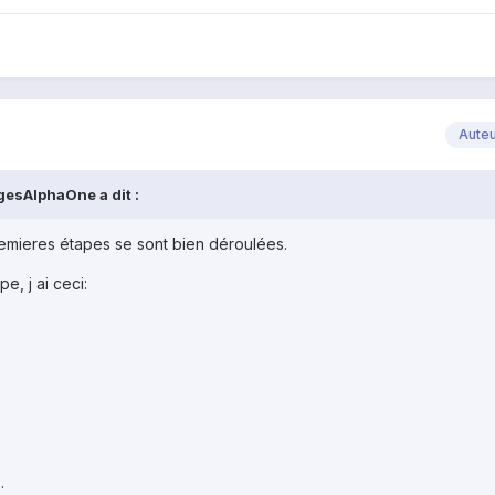
Aute
gesAlphaOne a dit :
remieres étapes se sont bien déroulées.
pe, j ai ceci:
.