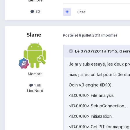
Membre
30
Citer
Slane
Posté(e)
8 juillet 2011
(modifié)
Le 07/07/2011 à 19:15, Geor
Je m y suis essayé, les deux p
Membre
mais j ai eu un fail pour la 3e éta
Odin v.3 engine (ID:10)..
1,8k
Lieu
Nord
<ID:0/010> File analysis..
<ID:0/010> SetupConnection..
<ID:0/010> Initialzation..
<ID:0/010> Get PIT for mapping.