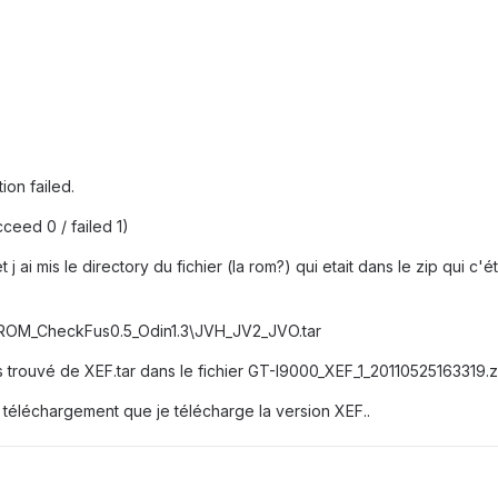
on failed.
ceed 0 / failed 1)
t j ai mis le directory du fichier (la rom?) qui etait dans le zip qui c'ét
ROM_CheckFus0.5_Odin1.3\JVH_JV2_JVO.tar
as trouvé de XEF.tar dans le fichier GT-I9000_XEF_1_20110525163319.z
le téléchargement que je télécharge la version XEF..