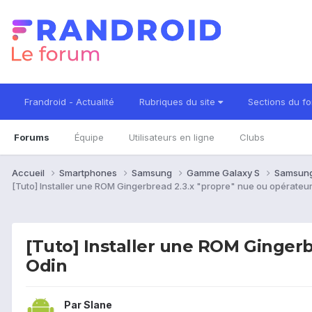
Frandroid - Actualité
Rubriques du site
Sections du f
Forums
Équipe
Utilisateurs en ligne
Clubs
Accueil
Smartphones
Samsung
Gamme Galaxy S
Samsung
[Tuto] Installer une ROM Gingerbread 2.3.x "propre" nue ou opérateur
[Tuto] Installer une ROM Gingerb
Odin
Par
Slane