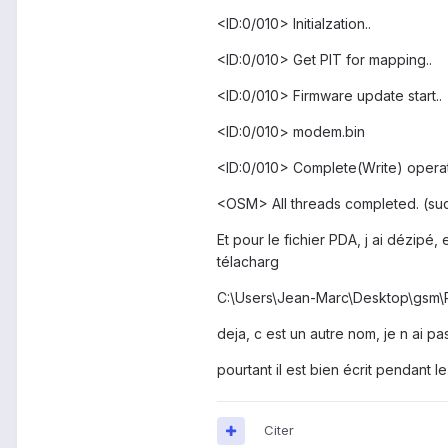
<ID:0/010> Initialzation..
<ID:0/010> Get PIT for mapping..
<ID:0/010> Firmware update start..
<ID:0/010> modem.bin
<ID:0/010> Complete(Write) operati
<OSM> All threads completed. (suc
Et pour le fichier PDA, j ai dézipé, e
télacharg
C:\Users\Jean-Marc\Desktop\gsm\
deja, c est un autre nom, je n ai p
pourtant il est bien écrit pendant 
Citer