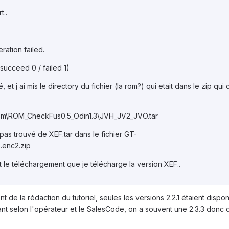
t..
ation failed.
ucceed 0 / failed 1)
, et j ai mis le directory du fichier (la rom?) qui etait dans le zip qui c
sm\ROM_CheckFus0.5_Odin1.3\JVH_JV2_JVO.tar
 pas trouvé de XEF.tar dans le fichier GT-
.enc2.zip
nt le téléchargement que je télécharge la version XEF..
 de la rédaction du tutoriel, seules les versions 2.2.1 étaient dispon
nt selon l'opérateur et le SalesCode, on a souvent une 2.3.3 donc