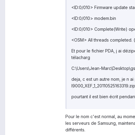
<ID:0/010> Firmware update star
<ID:0/010> modem.bin
<ID:0/010> Complete(Write) oper
<OSM> All threads completed. (s
Et pour le fichier PDA, j ai dézipé
télacharg
C:\Users\Jean-Marc\Desktop\g
deja, c est un autre nom, je n ai
I9000_XEF_1_20110525163319.zip
pourtant il est bien écrit penda
Pour le nom c'est normal, au moment
les serveurs de Samsung, maintena
différents.