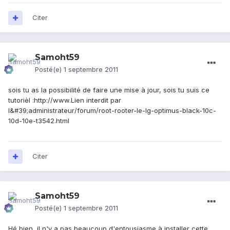
Citer
Samoht59
Posté(e)
1 septembre 2011
sois tu as la possibilité de faire une mise à jour, sois tu suis ce
tutorièl :
http://www.Lien interdit par
l&#39;administrateur/forum/root-rooter-le-lg-optimus-black-10c-
10d-10e-t3542.html
Citer
Samoht59
Posté(e)
1 septembre 2011
Hé bien, il n'y a pas beaucoup d'entousiasme à installer cette