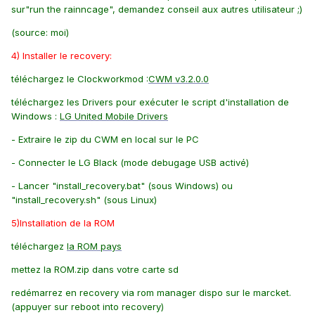
sur"run the rainncage", demandez conseil aux autres utilisateur ;)
(source: moi)
4) Installer le recovery:
téléchargez le Clockworkmod :
CWM v3.2.0.0
téléchargez les Drivers pour exécuter le script d'installation de
Windows :
LG United Mobile Drivers
- Extraire le zip du CWM en local sur le PC
- Connecter le LG Black (mode debugage USB activé)
- Lancer "install_recovery.bat" (sous Windows) ou
"install_recovery.sh" (sous Linux)
5)Installation de la ROM
téléchargez
la ROM pays
mettez la ROM.zip dans votre carte sd
redémarrez en recovery via rom manager dispo sur le marcket.
(appuyer sur reboot into recovery)