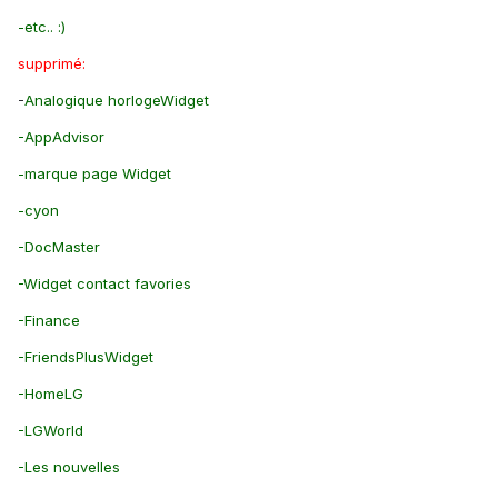
-etc.. :)
supprimé:
-
Analogique horlogeWidget
-AppAdvisor
-marque page Widget
-cyon
-DocMaster
-Widget contact favories
-Finance
-FriendsPlusWidget
-HomeLG
-LGWorld
-Les nouvelles