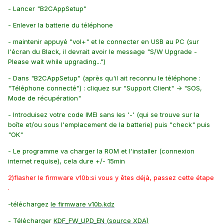
- Lancer "B2CAppSetup"
- Enlever la batterie du téléphone
- maintenir appuyé "vol+" et le connecter en USB au PC (sur
l'écran du Black, il devrait avoir le message "S/W Upgrade -
Please wait while upgrading...")
- Dans "B2CAppSetup" (après qu'il ait reconnu le téléphone :
"Téléphone connecté") : cliquez sur "Support Client" -> "SOS,
Mode de récupération"
- Introduisez votre code IMEI sans les '-' (qui se trouve sur la
boîte et/ou sous l'emplacement de la batterie) puis "check" puis
"OK"
- Le programme va charger la ROM et l'installer (connexion
internet requise), cela dure +/- 15min
2)flasher le firmware v10b:si vous y êtes déjà, passez cette étape
.
-téléchargez
le firmware v10b.kdz
- Télécharger
KDF_FW_UPD_EN (source XDA)