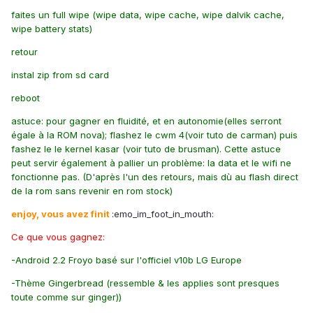
faites un full wipe (wipe data, wipe cache, wipe dalvik cache,
wipe battery stats)
retour
instal zip from sd card
reboot
astuce: pour gagner en fluidité, et en autonomie(elles serront
égale à la ROM nova); flashez le cwm 4(voir tuto de carman) puis
fashez le le kernel kasar (voir tuto de brusman). Cette astuce
peut servir également à pallier un problème: la data et le wifi ne
fonctionne pas. (D'après l'un des retours, mais dù au flash direct
de la rom sans revenir en rom stock)
enjoy, vous avez finit
:emo_im_foot_in_mouth:
Ce que vous gagnez:
-Android 2.2 Froyo basé sur l'officiel v10b LG Europe
-Thème Gingerbread (ressemble & les applies sont presques
toute comme sur ginger))