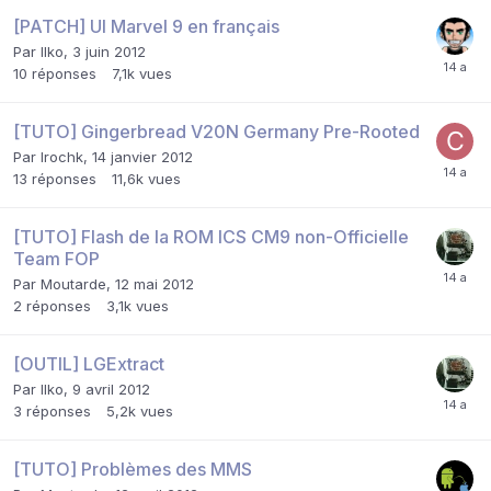
[PATCH] UI Marvel 9 en français
Par
Ilko
,
3 juin 2012
10
réponses
7,1k
vues
[TUTO] Gingerbread V20N Germany Pre-Rooted
Par
Irochk
,
14 janvier 2012
13
réponses
11,6k
vues
[TUTO] Flash de la ROM ICS CM9 non-Officielle
Team FOP
Par
Moutarde
,
12 mai 2012
2
réponses
3,1k
vues
[OUTIL] LGExtract
Par
Ilko
,
9 avril 2012
3
réponses
5,2k
vues
[TUTO] Problèmes des MMS