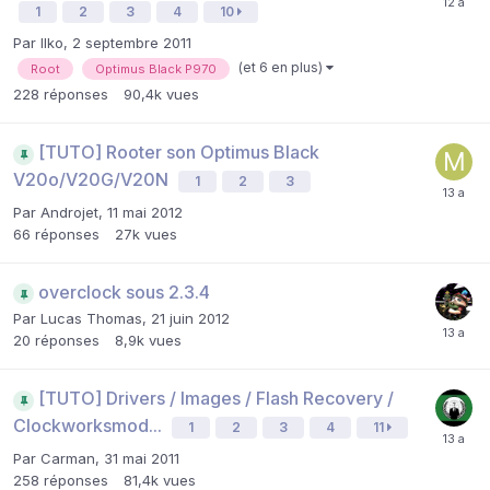
1
2
3
4
10
Par
Ilko
,
2 septembre 2011
(et 6 en plus)
Root
Optimus Black P970
228
réponses
90,4k
vues
[TUTO] Rooter son Optimus Black
V20o/V20G/V20N
1
2
3
Par
Androjet
,
11 mai 2012
66
réponses
27k
vues
overclock sous 2.3.4
Par
Lucas Thomas
,
21 juin 2012
20
réponses
8,9k
vues
[TUTO] Drivers / Images / Flash Recovery /
Clockworksmod...
1
2
3
4
11
Par
Carman
,
31 mai 2011
258
réponses
81,4k
vues