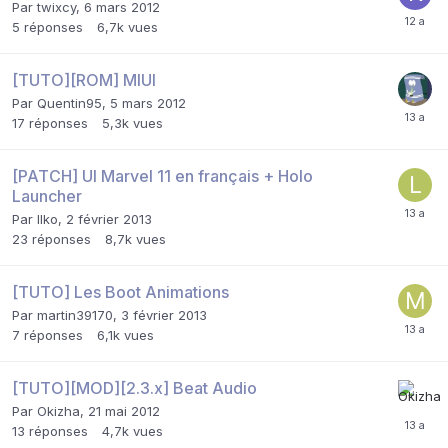
Par
twixcy
,
6 mars 2012
5
réponses
6,7k
vues
[TUTO][ROM] MIUI
Par
Quentin95
,
5 mars 2012
17
réponses
5,3k
vues
[PATCH] UI Marvel 11 en français + Holo
Launcher
Par
Ilko
,
2 février 2013
23
réponses
8,7k
vues
[TUTO] Les Boot Animations
Par
martin39170
,
3 février 2013
7
réponses
6,1k
vues
[TUTO][MOD][2.3.x] Beat Audio
Par
Okizha
,
21 mai 2012
13
réponses
4,7k
vues