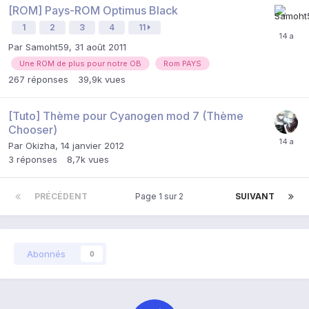
[ROM] Pays-ROM Optimus Black
1
2
3
4
11
Par
Samoht59
,
31 août 2011
Une ROM de plus pour notre OB
Rom PAYS
267
réponses
39,9k
vues
[Tuto] Thème pour Cyanogen mod 7 (Thème
Chooser)
Par
Okizha
,
14 janvier 2012
3
réponses
8,7k
vues
PRÉCÉDENT
Page 1 sur 2
SUIVANT
Abonnés
0