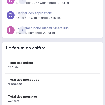
1
DroidTech007
· Commencé
31 juillet
Cacher des applications
0
OsTal52
· Commencé
26 juillet
Supprimer icone Xiaomi Smart Hub
4
huik
· Commencé
23 juillet
Le forum en chiffre
Total des sujets
265 394
Total des messages
3 866 400
Total des membres
443 970