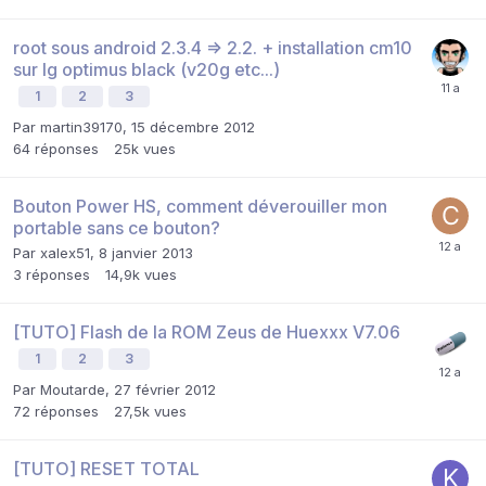
root sous android 2.3.4 => 2.2. + installation cm10
sur lg optimus black (v20g etc...)
1
2
3
Par
martin39170
,
15 décembre 2012
64
réponses
25k
vues
Bouton Power HS, comment déverouiller mon
portable sans ce bouton?
Par
xalex51
,
8 janvier 2013
3
réponses
14,9k
vues
[TUTO] Flash de la ROM Zeus de Huexxx V7.06
1
2
3
Par
Moutarde
,
27 février 2012
72
réponses
27,5k
vues
[TUTO] RESET TOTAL