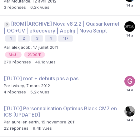
Par
Moutarde
,
12 avril 2012
3
réponses
6,2k
vues
[ROM][ARCHIVE] Nova v8 2.2 | Quasar kernel
| OC+UV | eRecovery | AppInj | Nova Script
1
2
3
4
11
Par
alexjacob
,
17 juillet 2011
MaJ :
21/09/11
270
réponses
49,1k
vues
[TUTO] root + debuts pas a pas
Par
twixcy
,
7 mars 2012
4
réponses
5,2k
vues
[TUTO] Personnalisation Optimus Black CM7 en
ICS [UPDATED]
Par
aurelien.earth
,
15 novembre 2011
22
réponses
9,4k
vues