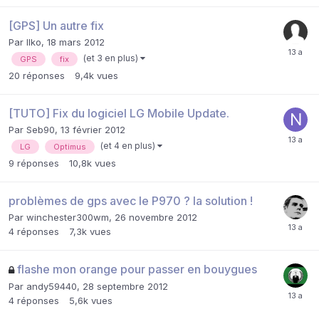
[GPS] Un autre fix
Par
Ilko
,
18 mars 2012
(et 3 en plus)
GPS
fix
20
réponses
9,4k
vues
[TUTO] Fix du logiciel LG Mobile Update.
Par
Seb90
,
13 février 2012
(et 4 en plus)
LG
Optimus
9
réponses
10,8k
vues
problèmes de gps avec le P970 ? la solution !
Par
winchester300wm
,
26 novembre 2012
4
réponses
7,3k
vues
flashe mon orange pour passer en bouygues
Par
andy59440
,
28 septembre 2012
4
réponses
5,6k
vues