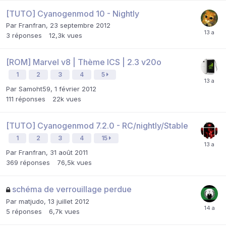
[TUTO] Cyanogenmod 10 - Nightly
Par
Franfran
,
23 septembre 2012
3
réponses
12,3k
vues
[ROM] Marvel v8 | Thème ICS | 2.3 v20o
1
2
3
4
5
Par
Samoht59
,
1 février 2012
111
réponses
22k
vues
[TUTO] Cyanogenmod 7.2.0 - RC/nightly/Stable
1
2
3
4
15
Par
Franfran
,
31 août 2011
369
réponses
76,5k
vues
schéma de verrouillage perdue
Par
matjudo
,
13 juillet 2012
5
réponses
6,7k
vues