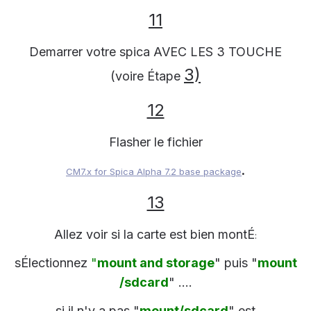
11
Demarrer votre spica AVEC LES 3 TOUCHE
3)
(voire Étape
12
Flasher le fichier
.
CM7.x for Spica Alpha 7.2 base package
13
Allez voir si la carte est bien montÉ
:
sÉlectionnez
"
mount and storage
" puis "
mount
/sdcard
" ....
si il n'y a pas "
mount/sdcard
" est