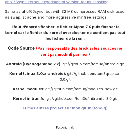
ahb166sync kernel, experimental version for multitasking
Same as ahb166sync, but with 32 MB compressed RAM disk used
as swap, zcache and more aggressive minfree settings.
Il faut d'abords flasher le fichier Alpha 7.X puis flasher le
kernel car le fichier du kernel overclocker ne contient pas tout
les fichier de la rom.
Code Source
(Pas responsable des brick si les sources ne
sont pas modifiÉ par moi!)
Android (CyanogenMod 7.x):
git://github.com/tom3q/android.git
Kernel (Linux 3.0.x-android):
git://github.com/tom3q/spica-
3.0.git
Kernel modules:
git://github.com/tom3q/modules-new.git
Kernel initramfs:
git://github.com/tom3q/initramfs-3.0.git
Et mes autres project sur mon gitub (tom3q)
__________
Post original: