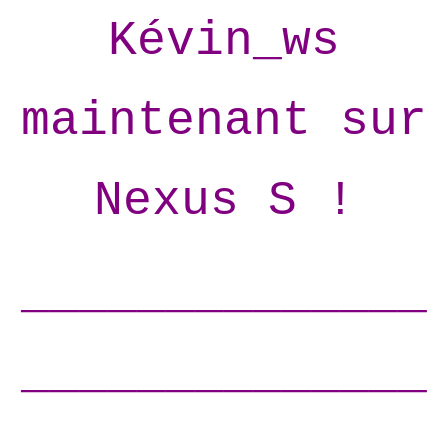
Kévin_ws
maintenant sur
Nexus S !
______________
______________