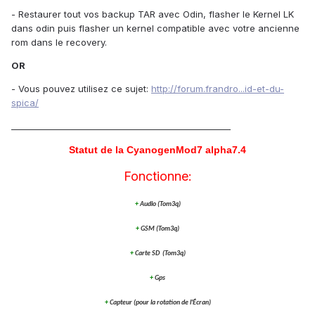
- Restaurer tout vos backup TAR avec Odin, flasher le Kernel LK
dans odin puis flasher un kernel compatible avec votre ancienne
rom dans le recovery.
OR
- Vous pouvez utilisez ce sujet:
http://forum.frandro...id-et-du-
spica/
____________________________________________________
Statut de la CyanogenMod7 alpha7.4
Fonctionne:
+
Audio
(Tom3q)
+
GSM (Tom3q)
+
Carte SD
(Tom3q)
+
Gps
+
Capteur (pour la rotation de l'Écran)