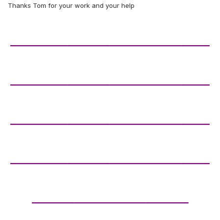
Thanks Tom for your work and your help
______________
______________
______________
______________
___________