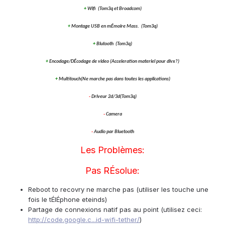
+
Wifi
(Tom3q et Broadcom)
+
Montage USB en mÉmoire Mass.
(Tom3q)
+
Blutooth
(Tom3q)
+
Encodage/DÉcodage de video (Acceleration materiel pour divx?)
+
Multitouch(Ne marche pas dans toutes les applications)
-
Driveur 2d/3d
(Tom3q)
-
Camera
-
Audio par Bluetooth
Les Problèmes:
Pas RÉsolue:
Reboot to recovry ne marche pas (utiliser les touche une
fois le tÉlÉphone eteinds)
Partage de connexions natif pas au point (utilisez ceci:
http://code.google.c...id-wifi-tether/
)