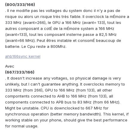
(800/333/166)
. Il ne modifie pas les voltages du system donc il n'y a pas de
risque ou alors un risque très très faible. Il overclock la mÉmoire a
333 MHz (avant=266), le GPU a 166 MHz (avant= 133), tout les
autres composant a cotÉ de la mÉmoire system a 166 MHz
(avant=133), tout les composant insterne passe a 82,5 MHz
(avant=66 MHz). Peut êtres instable et consomÉ beaucoup de
batterie. Le Cpu reste a 800Mhz.
ahb166sync kernel
Avec
(667/333/166)
. It doesn't increase any voltages, so physical damage is very
unlikely, but I can't guarantee anything. It overclocks memory to
333 MHz (from 266), GPU to 166 MHz (from 133), all other
compontents connected to AHB to 166 MHz (from 133), all
components connected to APB bus to 83 MHz (from 66 MHz).
Might be unstable. CPU is downclocked to 667 MHz for
synchronous operation (better memory bandwidth). This kernel, if
working stable on your phone, should give the best performance
for normal usage.