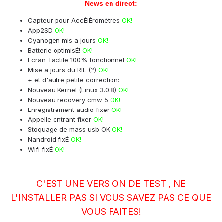
News en direct:
Capteur pour AccÉlÉromètres
OK!
App2SD
OK!
Cyanogen mis a jours
OK!
Batterie optimisÉ!
OK!
Ecran Tactile 100% fonctionnel
OK!
Mise a jours du RIL (?)
OK!
+ et d'autre petite correction:
Nouveau Kernel (Linux 3.0.8)
OK!
Nouveau recovery cmw 5
OK!
Enregistrement audio fixer
OK!
Appelle entrant fixer
OK!
Stoquage de mass usb OK
OK!
Nandroid fixÉ
OK!
Wifi fixÉ
OK!
____________________________________________________
C'EST UNE VERSION DE TEST , NE
L'INSTALLER PAS SI VOUS SAVEZ PAS CE QUE
VOUS FAITES!