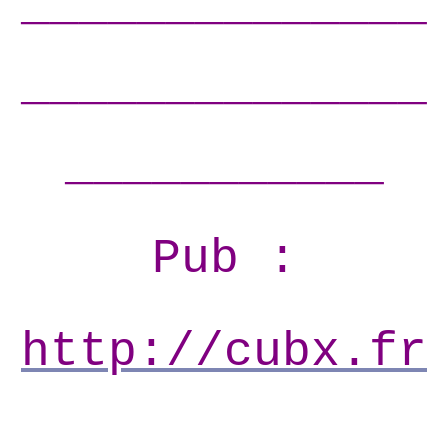
______________
______________
___________
Pub :
http://cubx.fr
______________