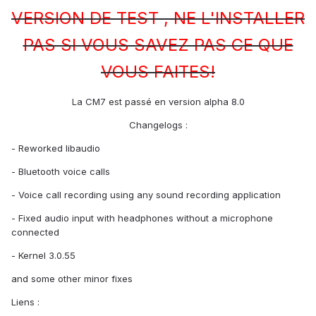
VERSION DE TEST , NE L'INSTALLER
PAS SI VOUS SAVEZ PAS CE QUE
VOUS FAITES!
La CM7 est passé en version alpha 8.0
Changelogs :
- Reworked libaudio
- Bluetooth voice calls
- Voice call recording using any sound recording application
- Fixed audio input with headphones without a microphone
connected
- Kernel 3.0.55
and some other minor fixes
Liens :