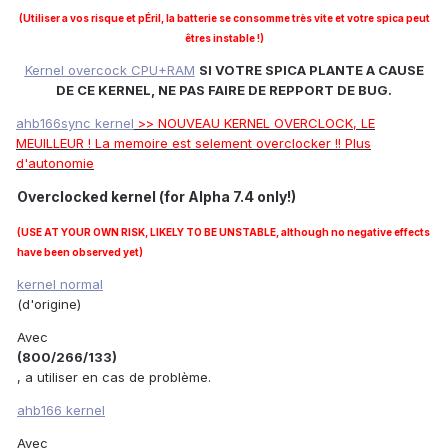
(Utiliser a vos risque et pÉril, la batterie se consomme très vite et votre spica peut
êtres instable !)
Kernel overcock CPU+RAM
SI VOTRE SPICA PLANTE A CAUSE
DE CE KERNEL, NE PAS FAIRE DE REPPORT DE BUG
.
ahb166sync kernel
>> NOUVEAU KERNEL OVERCLOCK, LE
MEUILLEUR ! La memoire est selement overclocker !! Plus
d'autonomie
Overclocked kernel (for Alpha 7.4 only!)
(USE AT YOUR OWN RISK, LIKELY TO BE UNSTABLE, although no negative effects
have been observed yet)
kernel normal
(d'origine)
Avec
(800/266/133)
, a utiliser en cas de problème.
ahb166 kernel
Avec