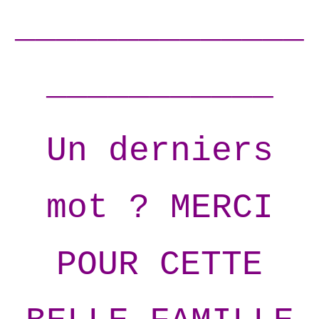
______________
___________
Un derniers
mot ? MERCI
POUR CETTE