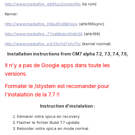
http://www.mediafire...g091uu2oxgeg19s
(la rom)
Kernel :
http://www.mediafire...h6kult5vl6khooy
(ahb166sync)
http://www.mediafire...77xa88sbc60dh26
(ahb166)
http://www.mediafire...p3r29chd7xfu75z
(kernel normal)
Installation instructions from CM7 alpha 7.2, 7.3
7.4
7.5
,
,
,
Il n'y a pas de Google apps dans toute les
versions.
Formater le /stystem est recomander pour
l'instalation de la 7.7 !!
Instruction d'instalation :
Démarer votre spica en recovery
Flasher le fichier Build 7.7 update
Rebooter votre spica en mode normal