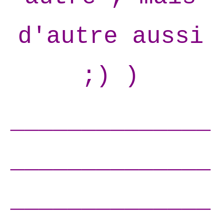
d'autre aussi
;) )
______________
______________
______________