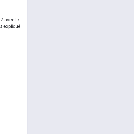
2.7 avec le
st expliqué