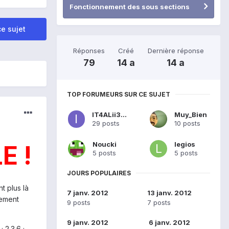
Fonctionnement des sous sections
e sujet
Réponses
Créé
Dernière réponse
79
14 a
14 a
TOP FORUMEURS SUR CE SUJET
IT4ALii3EN
Muy_Bien
29 posts
10 posts
Noucki
legios
E !
5 posts
5 posts
JOURS POPULAIRES
t plus là
7 janv. 2012
13 janv. 2012
rement
9 posts
7 posts
9 janv. 2012
6 janv. 2012
 2.3.6 ;