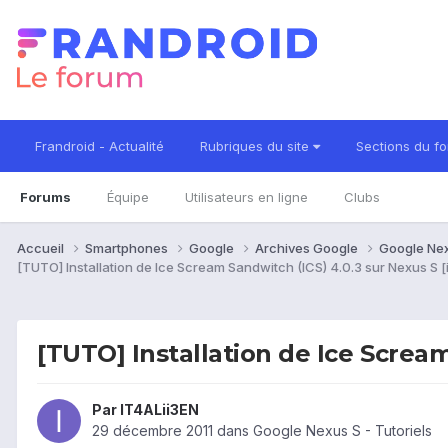
Frandroid - Actualité
Rubriques du site
Sections du f
Forums
Équipe
Utilisateurs en ligne
Clubs
Accueil
Smartphones
Google
Archives Google
Google Ne
[TUTO] Installation de Ice Scream Sandwitch (ICS) 4.0.3 sur Nexus S 
[TUTO] Installation de Ice Scream
Par
IT4ALii3EN
29 décembre 2011
dans
Google Nexus S - Tutoriels