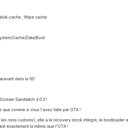
dalvik-cache ; Wipe cache
System/Cache/Data/Boot
aravant dans la SD
Scream Sandwitch 4.0.3 !
 que comme si vous l'avez faite par OTA !
s roms customs), elle a le recovery stock intégré, le bootloader et
c'est exactement la même que l'OTA !