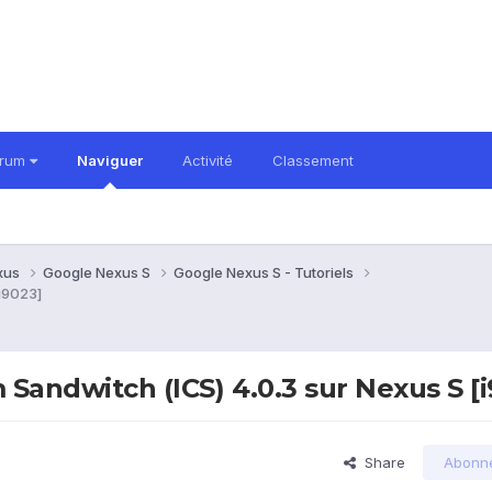
orum
Naviguer
Activité
Classement
xus
Google Nexus S
Google Nexus S - Tutoriels
[i9023]
 Sandwitch (ICS) 4.0.3 sur Nexus S [
Share
Abonn