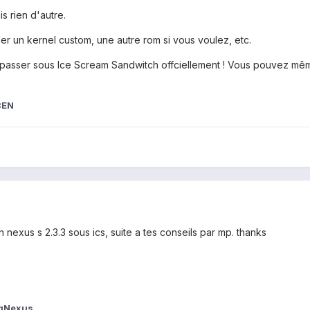
s rien d'autre.
ller un kernel custom, une autre rom si vous voulez, etc.
r passer sous Ice Scream Sandwitch offciellement ! Vous pouvez mê
3EN
on nexus s 2.3.3 sous ics, suite a tes conseils par mp. thanks
gNexus