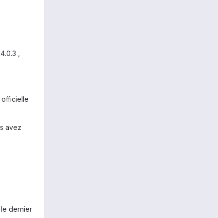
4.0.3 ,
fficielle
us avez
 le dernier