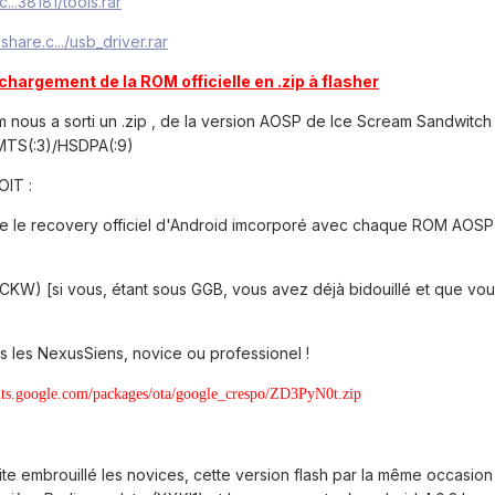
c...38181/tools.rar
dshare.c.../usb_driver.rar
chargement de la ROM officielle en .zip à flasher
m nous a sorti un .zip , de la version AOSP de Ice Scream Sandwitch 
MTS(:3)/HSDPA(:9)
OIT :
ire le recovery officiel d'Android imcorporé avec chaque ROM AOSP o
KW) [si vous, étant sous GGB, vous avez déjà bidouillé et que vo
us les NexusSiens, novice ou professionel !
ients.google.com/packages/ota/google_crespo/ZD3PyN0t.zip
te embrouillé les novices, cette version flash par la même occasion