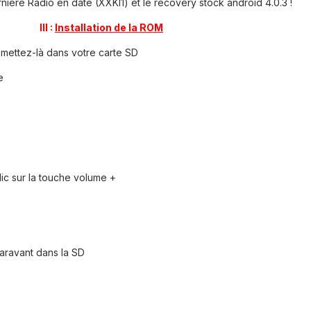
nière Radio en date (XXKI1) et le recovery stock android 4.0.3 !
III :
Installation de la ROM
mettez-là dans votre carte SD
e
lic sur la touche volume +
aravant dans la SD