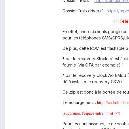
Dossier "tools" :
https://rapidshare.
Dossier "usb drivers" :
https://rapi
II :
Télé
En effet, android.clients.google.co
pour les téléphones GMS/GPRS/U
De plus, cette ROM est flashable S
* par le recovery Stock, c'est à d
fournie (via OTA par exemple) !
* par le recovery ClockWorkMod (C
déjà installer le recovery CKW)
Ce .zip est donc à la portée de to
Téléchargement :
http: //android.cl
(supprimez l'espace entre ":" et "/")
Pour les connaisseurs, je ne souhai