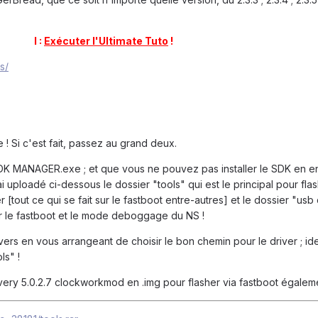
I :
Exécuter l'Ultimate Tuto
!
s/
e ! Si c'est fait, passez au grand deux.
DK MANAGER.exe ; et que vous ne pouvez pas installer le SDK en en
ai uploadé ci-dessous le dossier "tools" qui est le principal pour flas
[tout ce qui se fait sur le fastboot entre-autres] et le dossier "usb 
pour le fastboot et le mode deboggage du NS !
ivers en vous arrangeant de choisir le bon chemin pour le driver ; i
ls" !
overy 5.0.2.7 clockworkmod en .img pour flasher via fastboot égaleme