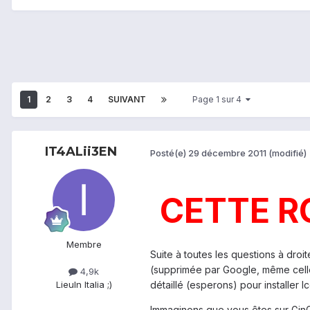
1
2
3
4
SUIVANT
Page 1 sur 4
IT4ALii3EN
Posté(e)
29 décembre 2011
(modifié)
CETTE RO
Membre
Suite à toutes les questions à dro
(supprimée par Google, même celle 
4,9k
détaillé (esperons) pour installer 
Lieu
In Italia ;)
Immaginons que vous êtes sur GinGerB