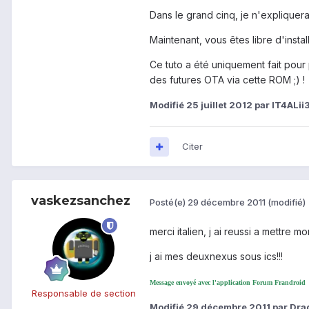
Dans le grand cinq, je n'expliquerai
Maintenant, vous êtes libre d'insta
Ce tuto a été uniquement fait pou
des futures OTA via cette ROM ;) !
Modifié
25 juillet 2012
par IT4ALii
Citer
vaskezsanchez
Posté(e)
29 décembre 2011
(modifié)
merci italien, j ai reussi a mettre m
j ai mes deuxnexus sous ics!!!
Message envoyé avec l'application Forum Frandroid
Responsable de section
Modifié
29 décembre 2011
par Dra