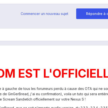
Commencer un nouveau sujet
Répondre à c
M EST L'OFFICIELL
ite à gauche de tous les forumeurs perdu à cause des OTA qui ne son
de GinGerBread, j'ai eu confirmation), voila un tuto qui sera entiè
Ice Scream Sandwtich officiellement sur votre Nexus S !
read, que ce soit n'importe quelle version, du 2.3.3 ; 2.3.4 ; 2.3.5 ;