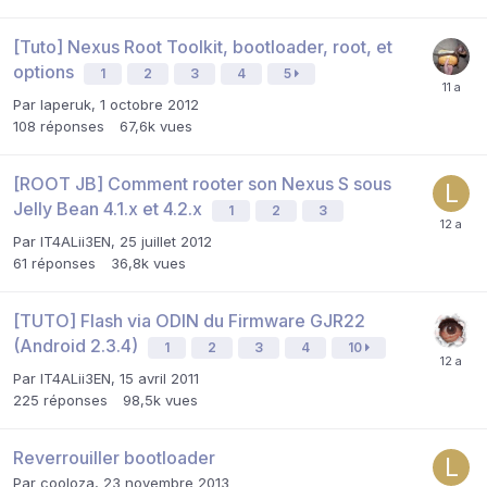
[Tuto] Nexus Root Toolkit, bootloader, root, et
options
1
2
3
4
5
Par
laperuk
,
1 octobre 2012
108
réponses
67,6k
vues
[ROOT JB] Comment rooter son Nexus S sous
Jelly Bean 4.1.x et 4.2.x
1
2
3
Par
IT4ALii3EN
,
25 juillet 2012
61
réponses
36,8k
vues
[TUTO] Flash via ODIN du Firmware GJR22
(Android 2.3.4)
1
2
3
4
10
Par
IT4ALii3EN
,
15 avril 2011
225
réponses
98,5k
vues
Reverrouiller bootloader
Par
cooloza
,
23 novembre 2013