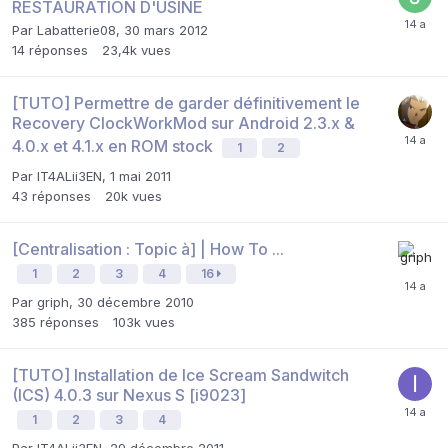
RESTAURATION D'USINE
Par
Labatterie08
,
30 mars 2012
14
réponses
23,4k
vues
[TUTO] Permettre de garder définitivement le
Recovery ClockWorkMod sur Android 2.3.x &
4.0.x et 4.1.x en ROM stock
1
2
Par
IT4ALii3EN
,
1 mai 2011
43
réponses
20k
vues
[Centralisation : Topic à] | How To ...
1
2
3
4
16
Par
griph
,
30 décembre 2010
385
réponses
103k
vues
[TUTO] Installation de Ice Scream Sandwitch
(ICS) 4.0.3 sur Nexus S [i9023]
1
2
3
4
Par
IT4ALii3EN
,
29 décembre 2011