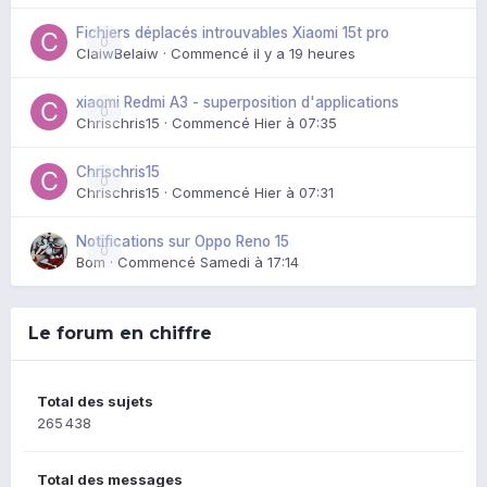
Fichiers déplacés introuvables Xiaomi 15t pro
0
ClaiwBelaiw
· Commencé
il y a 19 heures
xiaomi Redmi A3 - superposition d'applications
0
Chrischris15
· Commencé
Hier à 07:35
Chrischris15
0
Chrischris15
· Commencé
Hier à 07:31
Notifications sur Oppo Reno 15
0
Bom
· Commencé
Samedi à 17:14
Le forum en chiffre
Total des sujets
265 438
Total des messages