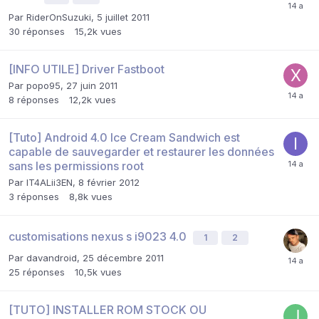
Par
RiderOnSuzuki
,
5 juillet 2011
30
réponses
15,2k
vues
[INFO UTILE] Driver Fastboot
Par
popo95
,
27 juin 2011
8
réponses
12,2k
vues
[Tuto] Android 4.0 Ice Cream Sandwich est
capable de sauvegarder et restaurer les données
sans les permissions root
Par
IT4ALii3EN
,
8 février 2012
3
réponses
8,8k
vues
customisations nexus s i9023 4.0
1
2
Par
davandroid
,
25 décembre 2011
25
réponses
10,5k
vues
[TUTO] INSTALLER ROM STOCK OU