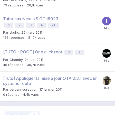
79
réponses
26,1k
vues
Tutoriaux Nexus S GT-i9023
1
2
3
4
7
Par
skuhu
,
25 mars 2011
156
réponses
51,7k
vues
[TUTO - ROOT] One click root
1
2
Par
Chamby
,
24 juin 2011
45
réponses
30,7k
vues
[Tuto] Appliquer la mise à jour OTA 2.3.1 avec un
système rooté
Par
verbalinsurection
,
17 janvier 2011
0
réponse
4,4k
vues