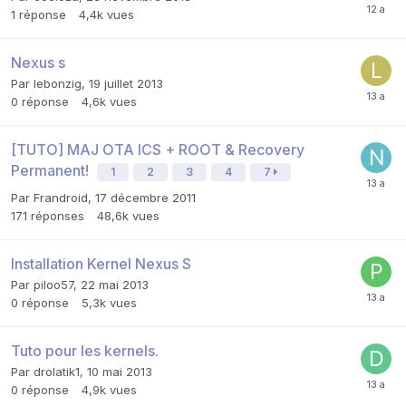
1
réponse
4,4k
vues
Nexus s
Par
lebonzig
,
19 juillet 2013
0
réponse
4,6k
vues
[TUTO] MAJ OTA ICS + ROOT & Recovery
Permanent!
1
2
3
4
7
Par
Frandroid
,
17 décembre 2011
171
réponses
48,6k
vues
Installation Kernel Nexus S
Par
piloo57
,
22 mai 2013
0
réponse
5,3k
vues
Tuto pour les kernels.
Par
drolatik1
,
10 mai 2013
0
réponse
4,9k
vues