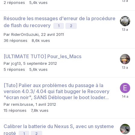
2
réponses
5,4k
vues
Résoudre les messages d'erreur de la procédure
de flash du recovery
1
2
Par
RiderOnSuzuki
,
22 avril 2011
36
réponses
8,6k
vues
[ULTIMATE TUTO] Pour_les_Macs
Par
jcg13
,
5 septembre 2012
5
réponses
5,6k
vues
[Tuto] Palier aux problèmes du passage à la
version 4.0.3/ 4.04 qui fait bugger le Recovery
"écran noir", SANS Débloquer le boot loader...
Par
remi.brusse
,
1 avril 2012
15
réponses
7,8k
vues
Calibrer la batterie du Nexus S, avec un systeme
rooté
1
2