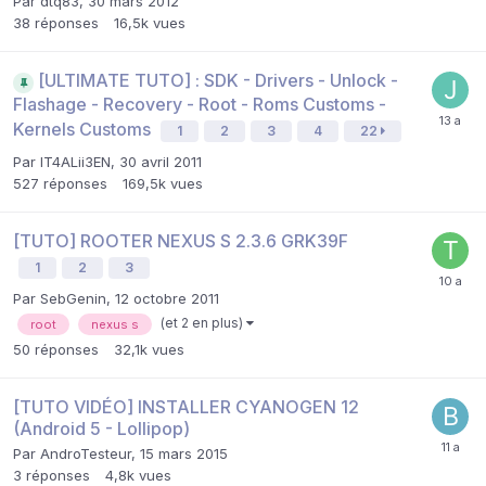
Par
dtq83
,
30 mars 2012
38
réponses
16,5k
vues
[ULTIMATE TUTO] : SDK - Drivers - Unlock -
Flashage - Recovery - Root - Roms Customs -
Kernels Customs
1
2
3
4
22
Par
IT4ALii3EN
,
30 avril 2011
527
réponses
169,5k
vues
[TUTO] ROOTER NEXUS S 2.3.6 GRK39F
1
2
3
Par
SebGenin
,
12 octobre 2011
(et 2 en plus)
root
nexus s
50
réponses
32,1k
vues
[TUTO VIDÉO] INSTALLER CYANOGEN 12
(Android 5 - Lollipop)
Par
AndroTesteur
,
15 mars 2015
3
réponses
4,8k
vues