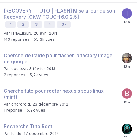
[RECOVERY | TUTO | FLASH] Mise à jour de son
Recovery [CKW TOUCH 6.0.2.5]
1
2
3
4
6
Par
IT4ALii3EN
,
20 avril 2011
143
réponses
55,3k
vues
Cherche de l'aide pour flasher la factory image
de google.
Par
cooloza
,
3 février 2013
2
réponses
5,2k
vues
Cherche tuto pour rooter nexus s sous linux
(mint)
Par
chordroid
,
23 décembre 2012
1
réponse
5,2k
vues
Recherche Tuto Root,
Par
lo-de
,
17 décembre 2012