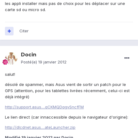
les appli installer mais pas de choix pour les déplacer sur une
carte sd ou micro sd.
Citer
Docin
Posté(e)
19 janvier 2012
salut!
désolé de spammer, mais Asus vient de sortir un patch pour le
GPS (attention, pour les tablettes livrées récemment, celui-ci est
déjà intégré)
http://support.asus....qCKMQDqgvSncfFM
Le lien direct (car innaccessible depuis le navigateur d'origine):
http://dlcdnet.asus....ateLauncher.zip
Modifié
19 janvier 2012
par Docin