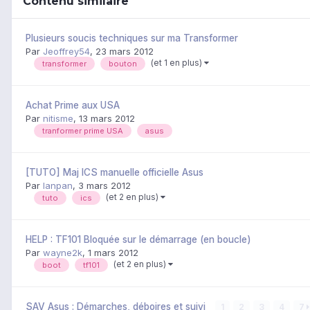
Contenu similaire
Plusieurs soucis techniques sur ma Transformer
Par
Jeoffrey54
,
23 mars 2012
(et 1 en plus)
transformer
bouton
Achat Prime aux USA
Par
nitisme
,
13 mars 2012
tranformer prime USA
asus
[TUTO] Maj ICS manuelle officielle Asus
Par
lanpan
,
3 mars 2012
(et 2 en plus)
tuto
ics
HELP : TF101 Bloquée sur le démarrage (en boucle)
Par
wayne2k
,
1 mars 2012
(et 2 en plus)
boot
tf101
SAV Asus : Démarches, déboires et suivi
1
2
3
4
7