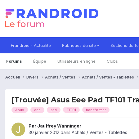
Frandroid - Actualité
Rubriques du site
Sections du f
Forums
Équipe
Utilisateurs en ligne
Clubs
Accueil
Divers
Achats / Ventes
Achats / Ventes - Tablettes
[Trouvée] Asus Eee Pad TF101 Tr
Asus
eee
pad
TF101
transformer
Par
Jauffrey Wanninger
30 janvier 2012
dans
Achats / Ventes - Tablettes