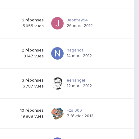
6
réponses
Jeoffrey54
26 mars 2012
5 055
vues
2
réponses
naganof
14 mars 2012
3 147
vues
3
réponses
eenangel
12 mars 2012
6 787
vues
10
réponses
Fzs 600
7 février 2013
19 868
vues