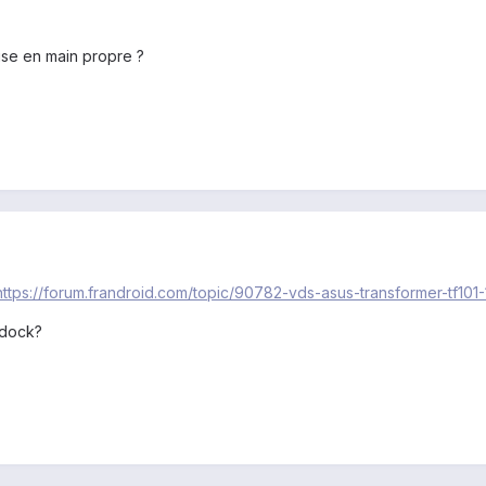
mise en main propre ?
https://forum.frandroid.com/topic/90782-vds-asus-transformer-tf10
 dock?