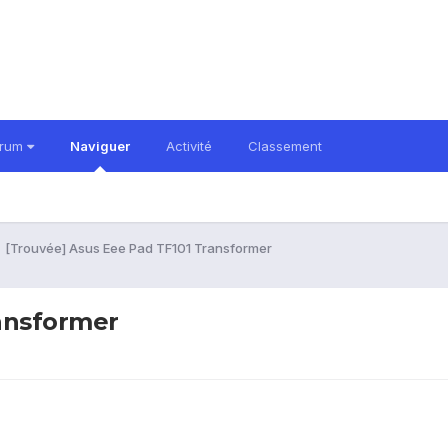
orum
Naviguer
Activité
Classement
[Trouvée] Asus Eee Pad TF101 Transformer
ansformer