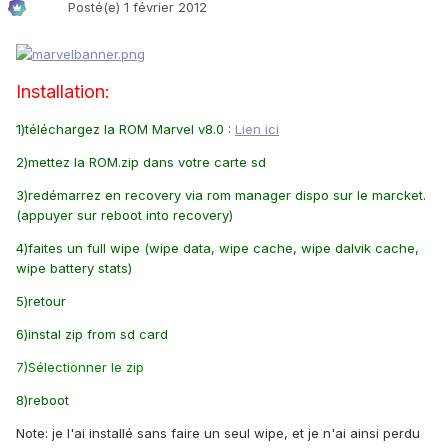
Posté(e)
1 février 2012
Installation:
1)téléchargez
la ROM Marvel v8.0 :
Lien ici
2)mettez la ROM.zip dans votre carte sd
3)redémarrez en recovery via rom manager dispo sur le marcket.
(appuyer sur reboot into recovery)
4)faites un full wipe (wipe data, wipe cache, wipe dalvik cache,
wipe battery stats)
5)retour
6)instal zip from sd card
7)Sélectionner le zip
8)reboot
Note: je l'ai installé sans faire un seul wipe, et je n'ai ainsi perdu