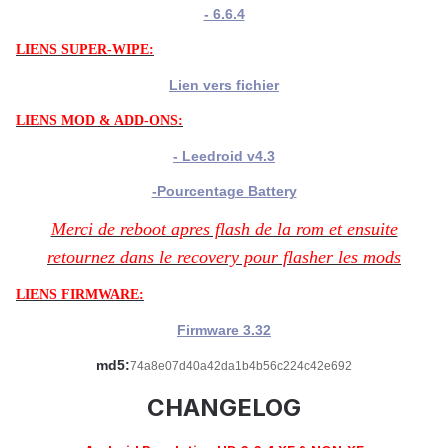
- 6.6.4
LIENS SUPER-WIPE:
Lien vers fichier
LIENS MOD & ADD-ONS:
- Leedroid v4.3
-Pourcentage Battery
Merci de reboot apres flash de la rom et ensuite
retournez dans le recovery pour flasher les mods
LIENS FIRMWARE:
Firmware 3.32
md5:
74a8e07d40a42da1b4b56c224c42e692
CHANGELOG