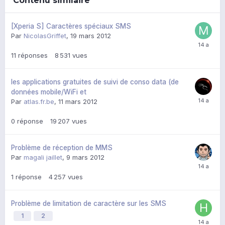
Contenu similaire
[Xperia S] Caractères spéciaux SMS
Par
NicolasGriffet
,
19 mars 2012
11
réponses
8 531
vues
les applications gratuites de suivi de conso data (de
données mobile/WiFi et
Par
atlas.fr.be
,
11 mars 2012
0
réponse
19 207
vues
Problème de réception de MMS
Par
magali jaillet
,
9 mars 2012
1
réponse
4 257
vues
Problème de limitation de caractère sur les SMS
1
2