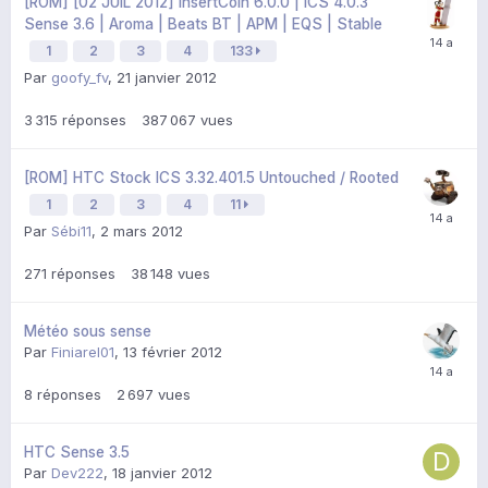
[ROM] [02 JUIL 2012] InsertCoin 6.0.0 | ICS 4.0.3
Sense 3.6 | Aroma | Beats BT | APM | EQS | Stable
1
2
3
4
133
Par
goofy_fv
,
21 janvier 2012
3 315
réponses
387 067
vues
[ROM] HTC Stock ICS 3.32.401.5 Untouched / Rooted
1
2
3
4
11
Par
Sébi11
,
2 mars 2012
271
réponses
38 148
vues
Météo sous sense
Par
Finiarel01
,
13 février 2012
8
réponses
2 697
vues
HTC Sense 3.5
Par
Dev222
,
18 janvier 2012