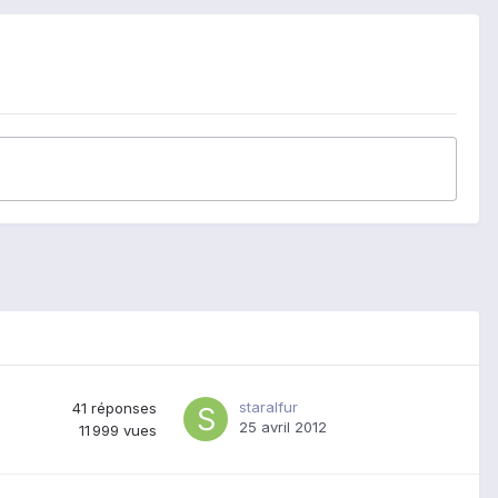
staralfur
41
réponses
25 avril 2012
11 999
vues