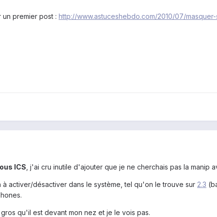
un premier post :
http://www.astuceshebdo.com/2010/07/masquer-
ous ICS
, j'ai cru inutile d'ajouter que je ne cherchais pas la mani
 à activer/désactiver dans le système, tel qu'on le trouve sur
2.3
(ba
phones.
 gros qu'il est devant mon nez et je le vois pas.