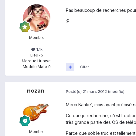
Pas beaucoup de recherches pour 
:P
Membre
1,1k
Lieu
75
Marque:
Huawei
Modèle:
Mate 9
Citer
nozan
Posté(e)
21 mars 2012
(modifié)
Merci BankiZ, mais ayant précisé
s
Ce que je recherche, c'est l'option
très grande partie des OS de télé
Membre
Parce que soit le truc est tellement