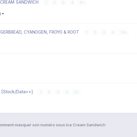
CE CREAM SANDWICH
1
2
3
4
6
s)
INGERBREAD, CYANOGEN, FROYO & ROOT
1
2
3
4
14
 [Stock/Data++]
1
2
3
4
5
mment masquer son numéro sous Ice Cream Sandwich