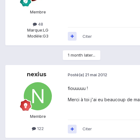
Membre
48
Marque:
LG
Modèle:
G3
Citer
1 month later...
nexius
Posté(e)
21 mai 2012
fiouuuuu !
Merci à toi j'ai eu beaucoup de mal
Membre
122
Citer