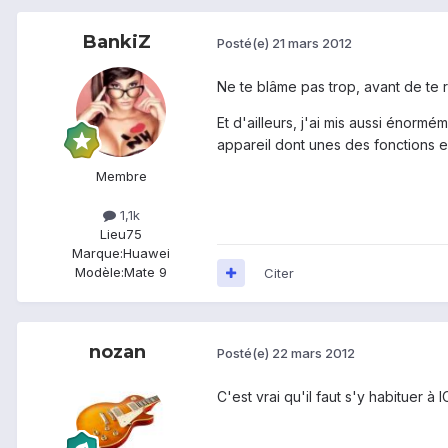
BankiZ
Posté(e)
21 mars 2012
Ne te blâme pas trop, avant de te r
Et d'ailleurs, j'ai mis aussi énorm
appareil dont unes des fonctions es
Membre
1,1k
Lieu
75
Marque:
Huawei
Modèle:
Mate 9
Citer
nozan
Posté(e)
22 mars 2012
C'est vrai qu'il faut s'y habituer à 