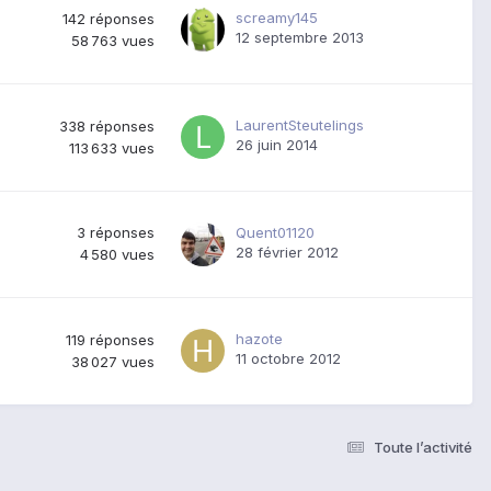
screamy145
142
réponses
12 septembre 2013
58 763
vues
LaurentSteutelings
338
réponses
26 juin 2014
113 633
vues
3
réponses
Quent01120
28 février 2012
4 580
vues
hazote
119
réponses
11 octobre 2012
38 027
vues
Toute l’activité