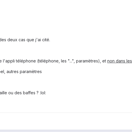
es deux cas que j'ai cité.
de l'appli téléphone (téléphone, les "...", paramètres), et
non dans les
pel, autres paramètres
lle ou des baffes ? :lol: