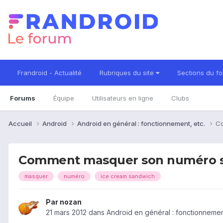
Frandroid - Actualité
Rubriques du site
Sections du f
Forums
Équipe
Utilisateurs en ligne
Clubs
Accueil
Android
Android en général : fonctionnement, etc.
Co
Comment masquer son numéro s
masquer
numéro
ice cream sandwich
Par
nozan
21 mars 2012
dans
Android en général : fonctionnement