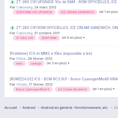
ZT-280 C91 UPGRADE 1Go de RAM - ROM OFFICIELLES, I
Par
Cakovsky
,
24 mars 2012
(et 1 en plu
ZENITHINK C91 UPGRADE
ICE CREAM SANDWICH
ZT-280 C91 ROM OFFICIELLES, ICE CREAM SANDWICH, G
Par
Cakovsky
,
21 octobre 2011
(et 6 en plus)
ZT-280 C91
ZENITHINK
[Problème] ICS et MMS à 10ko (impossible à lire)
Par
t12lve
,
28 février 2012
(et 3 en plus)
mms
orange
[ROM][24.02] ICS - BCM RC2.0U1 - Bravo CyanogenMod9 HWA
Par
iVhael
,
17 février 2012
(et 1 en plus)
Bravo CyanogenMod 9
Ice Cream Sandwich
Accueil
Android
Android en général : fonctionnement, etc.
Co