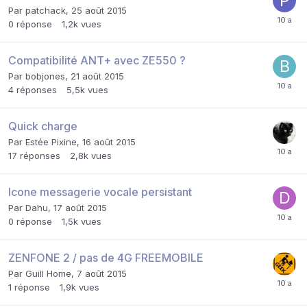
Par
patchack
,
25 août 2015
0
réponse
1,2k
vues
Compatibilité ANT+ avec ZE550 ?
Par
bobjones
,
21 août 2015
4
réponses
5,5k
vues
Quick charge
Par
Estée Pixine
,
16 août 2015
17
réponses
2,8k
vues
Icone messagerie vocale persistant
Par
Dahu
,
17 août 2015
0
réponse
1,5k
vues
ZENFONE 2 / pas de 4G FREEMOBILE
Par
Guill Home
,
7 août 2015
1
réponse
1,9k
vues