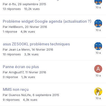
Par
d-ftx
,
29 septembre 2015
13
réponses
10,2k
vues
Problème widget Google agenda (actualisation ?)
Par
HellBeorn
,
20 février 2016
1
réponse
4,9k
vues
asus ZE500KL problèmes techniques
Par
Jean Le Menn
,
14 février 2016
10
réponses
3,3k
vues
Panne écran ou plus
Par
Arn@ud17
,
11 février 2016
0
réponse
1,3k
vues
MMS non reçu
Par
Guenos NoLife
,
6 septembre 2015
9
réponses
4,3k
vues