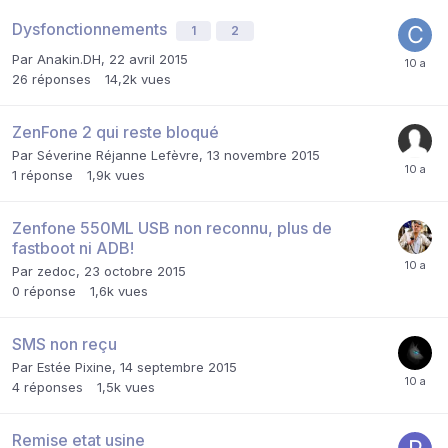
Dysfonctionnements
1
2
Par
Anakin.DH
,
22 avril 2015
26
réponses
14,2k
vues
ZenFone 2 qui reste bloqué
Par
Séverine Réjanne Lefèvre
,
13 novembre 2015
1
réponse
1,9k
vues
Zenfone 550ML USB non reconnu, plus de
fastboot ni ADB!
Par
zedoc
,
23 octobre 2015
0
réponse
1,6k
vues
SMS non reçu
Par
Estée Pixine
,
14 septembre 2015
4
réponses
1,5k
vues
Remise etat usine