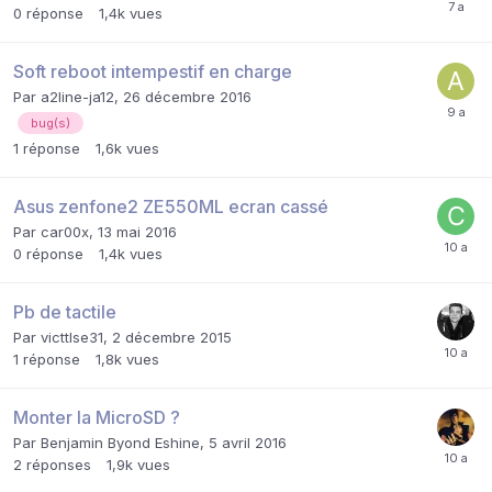
0
réponse
1,4k
vues
Soft reboot intempestif en charge
Par
a2line-ja12
,
26 décembre 2016
bug(s)
1
réponse
1,6k
vues
Asus zenfone2 ZE550ML ecran cassé
Par
car00x
,
13 mai 2016
0
réponse
1,4k
vues
Pb de tactile
Par
victtlse31
,
2 décembre 2015
1
réponse
1,8k
vues
Monter la MicroSD ?
Par
Benjamin Byond Eshine
,
5 avril 2016
2
réponses
1,9k
vues