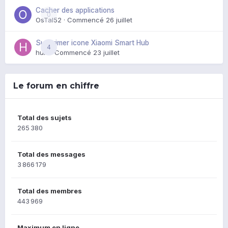
Cacher des applications
0
OsTal52
· Commencé
26 juillet
Supprimer icone Xiaomi Smart Hub
4
huik
· Commencé
23 juillet
Le forum en chiffre
Total des sujets
265 380
Total des messages
3 866 179
Total des membres
443 969
Maximum en ligne