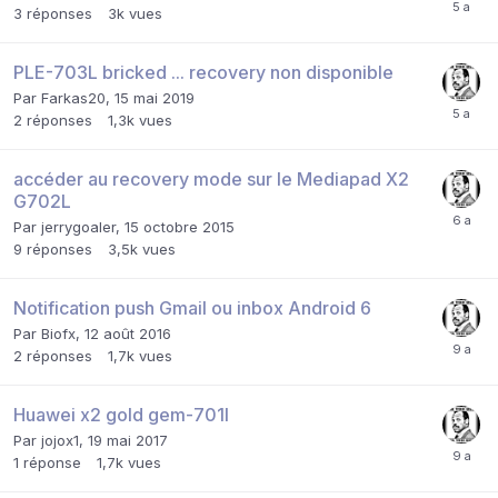
3
réponses
3k
vues
PLE-703L bricked ... recovery non disponible
Par
Farkas20
,
15 mai 2019
2
réponses
1,3k
vues
accéder au recovery mode sur le Mediapad X2
G702L
Par
jerrygoaler
,
15 octobre 2015
9
réponses
3,5k
vues
Notification push Gmail ou inbox Android 6
Par
Biofx
,
12 août 2016
2
réponses
1,7k
vues
Huawei x2 gold gem-701l
Par
jojox1
,
19 mai 2017
1
réponse
1,7k
vues