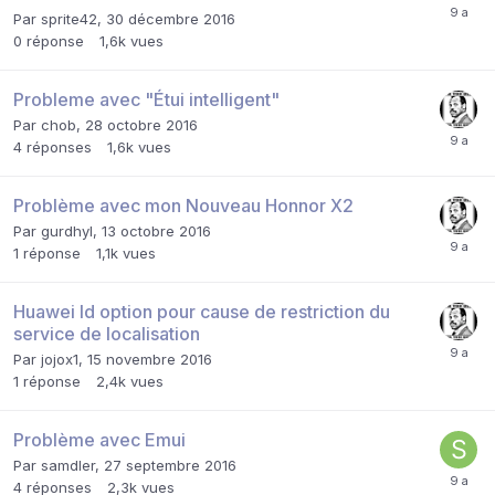
Par
sprite42
,
30 décembre 2016
0
réponse
1,6k
vues
Probleme avec "Étui intelligent"
Par
chob
,
28 octobre 2016
4
réponses
1,6k
vues
Problème avec mon Nouveau Honnor X2
Par
gurdhyl
,
13 octobre 2016
1
réponse
1,1k
vues
Huawei Id option pour cause de restriction du
service de localisation
Par
jojox1
,
15 novembre 2016
1
réponse
2,4k
vues
Problème avec Emui
Par
samdler
,
27 septembre 2016
4
réponses
2,3k
vues