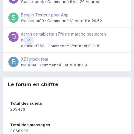
Casse-cook
· Commencé
il y a 20 heures
Besoin Testeur pour App
0
Skinshoot80
· Commencé
Vendredi à 20:52
écran de tablette s7fe ne marche pas,écran
2
noir
domxav1759
· Commencé
Vendredi à 18:19
XZ1 stock rom
0
bid0uille
· Commencé
Jeudi à 10:09
Le forum en chiffre
Total des sujets
265 436
Total des messages
3 866 992