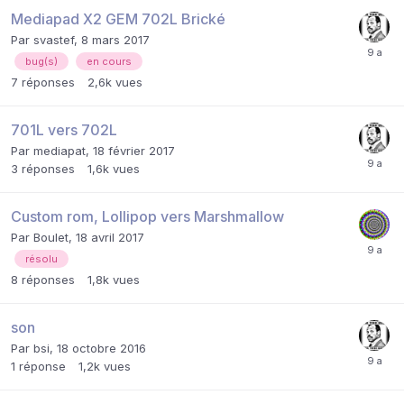
Mediapad X2 GEM 702L Brické
Par
svastef
,
8 mars 2017
bug(s)
en cours
7
réponses
2,6k
vues
701L vers 702L
Par
mediapat
,
18 février 2017
3
réponses
1,6k
vues
Custom rom, Lollipop vers Marshmallow
Par
Boulet
,
18 avril 2017
résolu
8
réponses
1,8k
vues
son
Par
bsi
,
18 octobre 2016
1
réponse
1,2k
vues