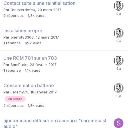
Contact suite à une réinitialisation
Par
Breezerdefeu
,
20 mars 2017
2
réponses
1,3k
vues
installation propre
Par
pierrot83300
,
12 mars 2017
1
réponse
992
vues
Une ROM 701 sur un 703
Par
SamParle
,
23 février 2017
1
réponse
1,1k
vues
Consommation batterie
Par
Jeremy75
,
18 janvier 2017
en cours
2
réponses
1,8k
vues
ajouter icone diffuser en raccourci "chromecast
audio"