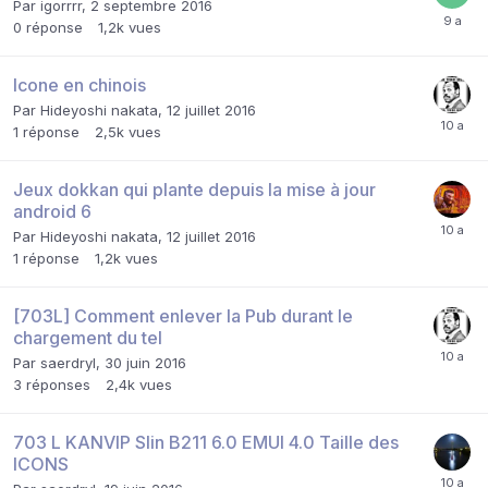
Par
igorrrr
,
2 septembre 2016
0
réponse
1,2k
vues
Icone en chinois
Par
Hideyoshi nakata
,
12 juillet 2016
1
réponse
2,5k
vues
Jeux dokkan qui plante depuis la mise à jour
android 6
Par
Hideyoshi nakata
,
12 juillet 2016
1
réponse
1,2k
vues
[703L] Comment enlever la Pub durant le
chargement du tel
Par
saerdryl
,
30 juin 2016
3
réponses
2,4k
vues
703 L KANVIP Slin B211 6.0 EMUI 4.0 Taille des
ICONS