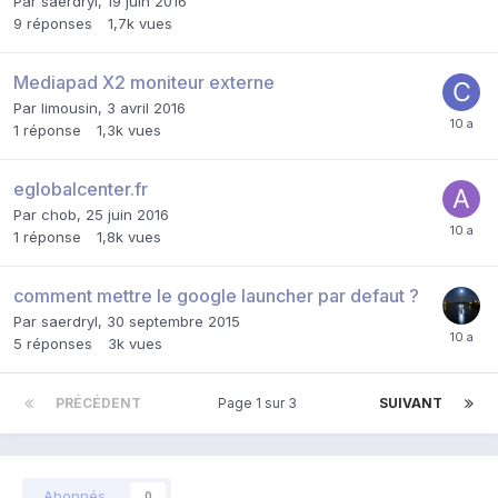
Par
saerdryl
,
19 juin 2016
9
réponses
1,7k
vues
Mediapad X2 moniteur externe
Par
limousin
,
3 avril 2016
1
réponse
1,3k
vues
eglobalcenter.fr
Par
chob
,
25 juin 2016
1
réponse
1,8k
vues
comment mettre le google launcher par defaut ?
Par
saerdryl
,
30 septembre 2015
5
réponses
3k
vues
PRÉCÉDENT
Page 1 sur 3
SUIVANT
Abonnés
0