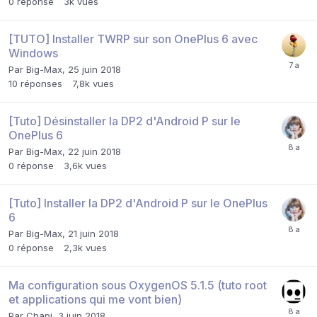
0
réponse
3k
vues
[TUTO] Installer TWRP sur son OnePlus 6 avec
Windows
Par
Big-Max
,
25 juin 2018
10
réponses
7,8k
vues
[Tuto] Désinstaller la DP2 d'Android P sur le
OnePlus 6
Par
Big-Max
,
22 juin 2018
0
réponse
3,6k
vues
[Tuto] Installer la DP2 d'Android P sur le OnePlus
6
Par
Big-Max
,
21 juin 2018
0
réponse
2,3k
vues
Ma configuration sous OxygenOS 5.1.5 (tuto root
et applications qui me vont bien)
Par
Chapi
,
3 juin 2018