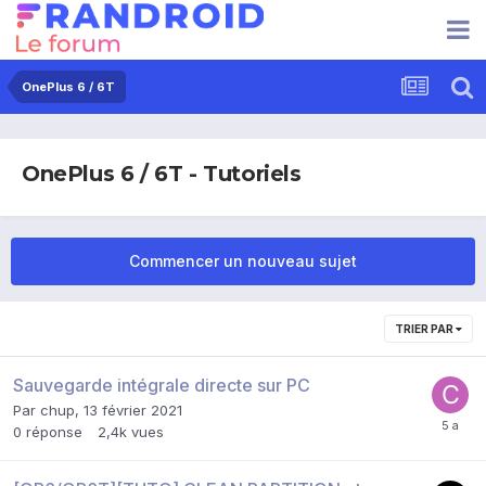
OnePlus 6 / 6T
OnePlus 6 / 6T - Tutoriels
Commencer un nouveau sujet
TRIER PAR
Sauvegarde intégrale directe sur PC
Par
chup
,
13 février 2021
0
réponse
2,4k
vues