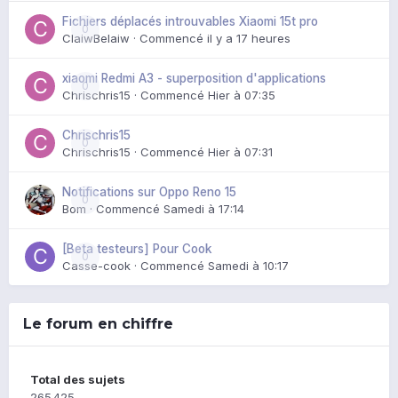
Fichiers déplacés introuvables Xiaomi 15t pro
0
ClaiwBelaiw
· Commencé
il y a 17 heures
xiaomi Redmi A3 - superposition d'applications
0
Chrischris15
· Commencé
Hier à 07:35
Chrischris15
0
Chrischris15
· Commencé
Hier à 07:31
Notifications sur Oppo Reno 15
0
Bom
· Commencé
Samedi à 17:14
[Beta testeurs] Pour Cook
0
Casse-cook
· Commencé
Samedi à 10:17
Le forum en chiffre
Total des sujets
265 425