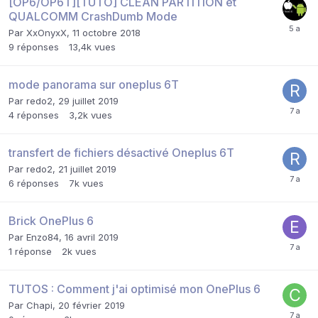
[OP6/OP6T][TUTO] CLEAN PARTITION et
QUALCOMM CrashDumb Mode
Par
XxOnyxX
,
11 octobre 2018
9
réponses
13,4k
vues
mode panorama sur oneplus 6T
Par
redo2
,
29 juillet 2019
4
réponses
3,2k
vues
transfert de fichiers désactivé Oneplus 6T
Par
redo2
,
21 juillet 2019
6
réponses
7k
vues
Brick OnePlus 6
Par
Enzo84
,
16 avril 2019
1
réponse
2k
vues
TUTOS : Comment j'ai optimisé mon OnePlus 6
Par
Chapi
,
20 février 2019