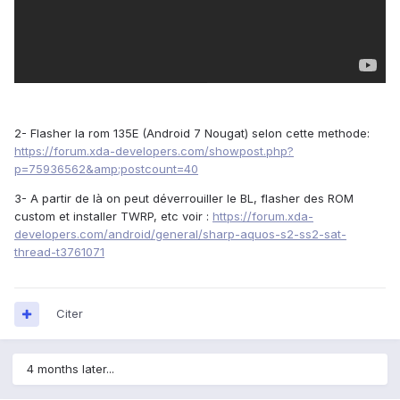
2- Flasher la rom 135E (Android 7 Nougat) selon cette methode:
https://forum.xda-developers.com/showpost.php?
p=75936562&amp;postcount=40
3- A partir de là on peut déverrouiller le BL, flasher des ROM
custom et installer TWRP, etc voir
:
https://forum.xda-
developers.com/android/general/sharp-aquos-s2-ss2-sat-
thread-t3761071
Citer
4 months later...