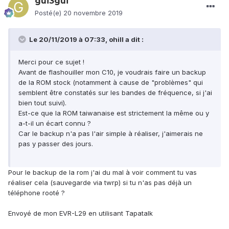
gui3gui
Posté(e)
20 novembre 2019
Le 20/11/2019 à 07:33,
ohill
a dit :
Merci pour ce sujet !
Avant de flashouiller mon C10, je voudrais faire un backup
de la ROM stock (notamment à cause de "problèmes" qui
semblent être constatés sur les bandes de fréquence, si j'ai
bien tout suivi).
Est-ce que la ROM taiwanaise est strictement la même ou y
a-t-il un écart connu ?
Car le backup n'a pas l'air simple à réaliser, j'aimerais ne
pas y passer des jours.
Pour le backup de la rom j'ai du mal à voir comment tu vas
réaliser cela (sauvegarde via twrp) si tu n'as pas déjà un
téléphone rooté ?
Envoyé de mon EVR-L29 en utilisant Tapatalk