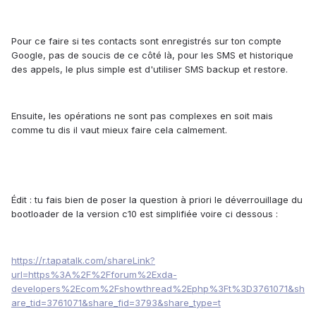
Pour ce faire si tes contacts sont enregistrés sur ton compte
Google, pas de soucis de ce côté là, pour les SMS et historique
des appels, le plus simple est d'utiliser SMS backup et restore.
Ensuite, les opérations ne sont pas complexes en soit mais
comme tu dis il vaut mieux faire cela calmement.
Édit : tu fais bien de poser la question à priori le déverrouillage du
bootloader de la version c10 est simplifiée voire ci dessous :
https://r.tapatalk.com/shareLink?
url=https%3A%2F%2Fforum%2Exda-
developers%2Ecom%2Fshowthread%2Ephp%3Ft%3D3761071&sh
are_tid=3761071&share_fid=3793&share_type=t