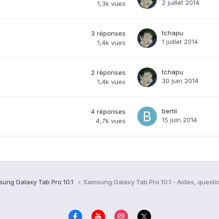
2 juillet 2014
1,3k
vues
tchapu
3
réponses
1 juillet 2014
1,4k
vues
tchapu
2
réponses
30 juin 2014
1,4k
vues
bertil
4
réponses
15 juin 2014
4,7k
vues
ung Galaxy Tab Pro 10.1
Samsung Galaxy Tab Pro 10.1 - Aides, quest