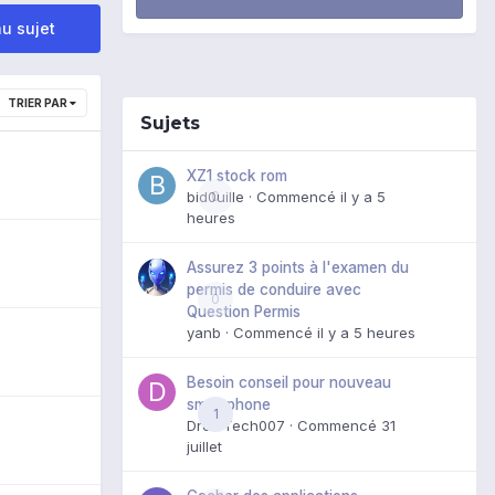
u sujet
TRIER PAR
Sujets
XZ1 stock rom
bid0uille
0
· Commencé
il y a 5
heures
Assurez 3 points à l'examen du
permis de conduire avec
0
Question Permis
yanb
· Commencé
il y a 5 heures
Besoin conseil pour nouveau
smartphone
1
DroidTech007
· Commencé
31
juillet