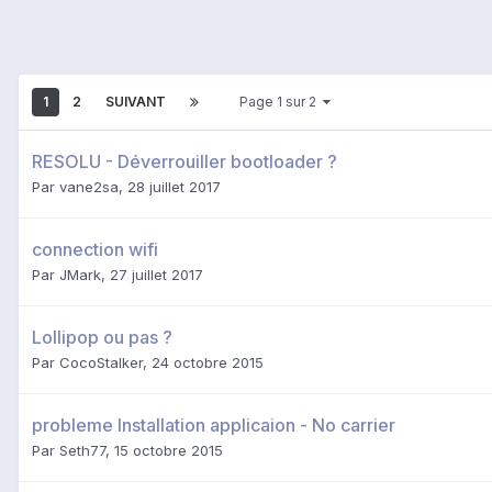
1
2
SUIVANT
Page 1 sur 2
RESOLU - Déverrouiller bootloader ?
Par
vane2sa
,
28 juillet 2017
connection wifi
Par
JMark
,
27 juillet 2017
Lollipop ou pas ?
Par
CocoStalker
,
24 octobre 2015
probleme Installation applicaion - No carrier
Par
Seth77
,
15 octobre 2015