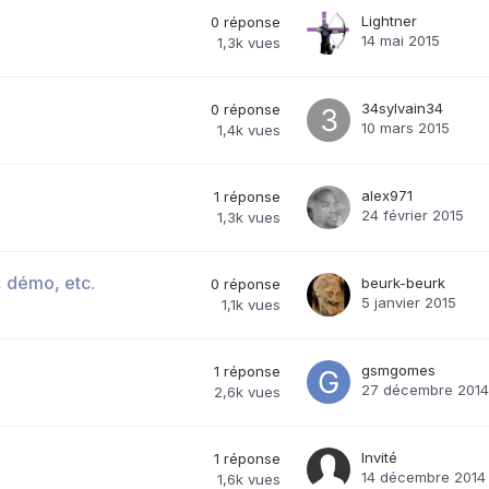
Lightner
0
réponse
14 mai 2015
1,3k
vues
34sylvain34
0
réponse
10 mars 2015
1,4k
vues
alex971
1
réponse
24 février 2015
1,3k
vues
, démo, etc.
beurk-beurk
0
réponse
5 janvier 2015
1,1k
vues
gsmgomes
1
réponse
27 décembre 2014
2,6k
vues
Invité
1
réponse
14 décembre 2014
1,6k
vues