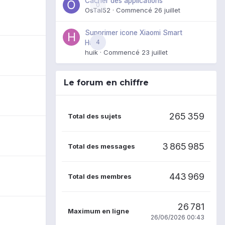
Cacher des applications
0
OsTal52
· Commencé
26 juillet
Supprimer icone Xiaomi Smart
4
Hub
huik
· Commencé
23 juillet
Le forum en chiffre
265 359
Total des sujets
3 865 985
Total des messages
443 969
Total des membres
26 781
Maximum en ligne
26/06/2026 00:43