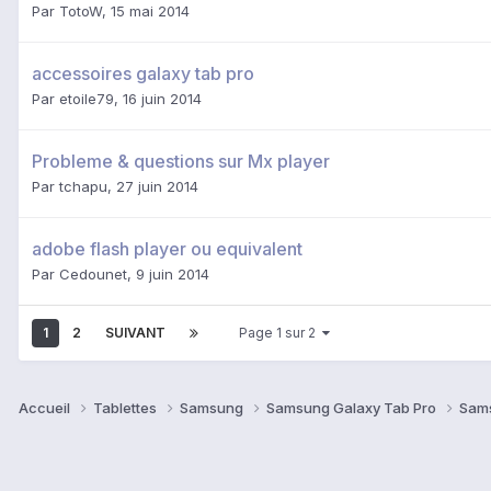
Par
TotoW
,
15 mai 2014
accessoires galaxy tab pro
Par
etoile79
,
16 juin 2014
Probleme & questions sur Mx player
Par
tchapu
,
27 juin 2014
adobe flash player ou equivalent
Par
Cedounet
,
9 juin 2014
1
2
SUIVANT
Page 1 sur 2
Accueil
Tablettes
Samsung
Samsung Galaxy Tab Pro
Sams