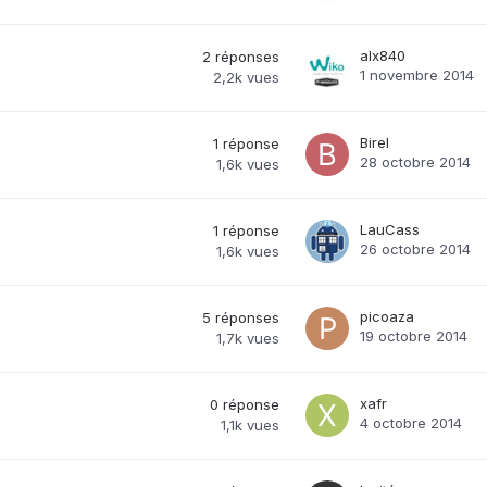
alx840
2
réponses
1 novembre 2014
2,2k
vues
Birel
1
réponse
28 octobre 2014
1,6k
vues
LauCass
1
réponse
26 octobre 2014
1,6k
vues
picoaza
5
réponses
19 octobre 2014
1,7k
vues
xafr
0
réponse
4 octobre 2014
1,1k
vues