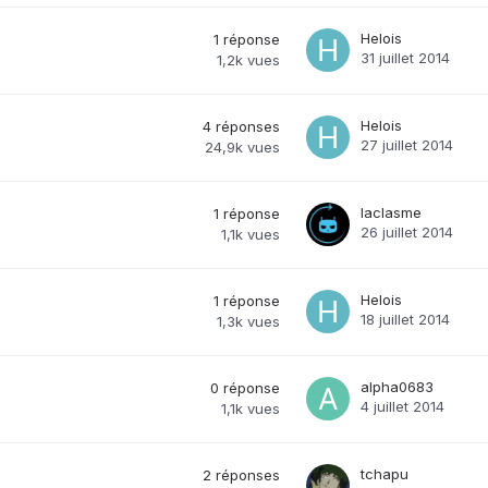
Helois
1
réponse
31 juillet 2014
1,2k
vues
Helois
4
réponses
27 juillet 2014
24,9k
vues
laclasme
1
réponse
26 juillet 2014
1,1k
vues
Helois
1
réponse
18 juillet 2014
1,3k
vues
alpha0683
0
réponse
4 juillet 2014
1,1k
vues
tchapu
2
réponses