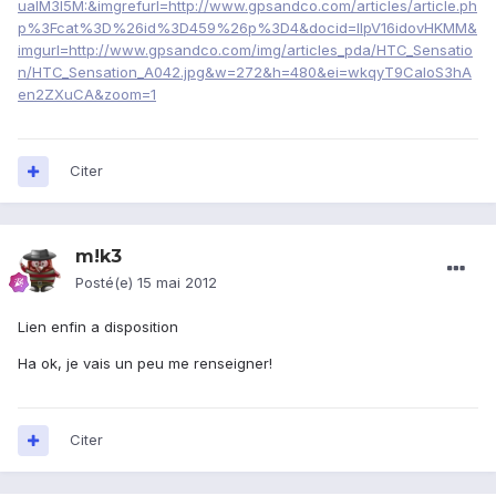
uaIM3I5M:&imgrefurl=http://www.gpsandco.com/articles/article.ph
p%3Fcat%3D%26id%3D459%26p%3D4&docid=lIpV16idovHKMM&
imgurl=http://www.gpsandco.com/img/articles_pda/HTC_Sensatio
n/HTC_Sensation_A042.jpg&w=272&h=480&ei=wkqyT9CaIoS3hA
en2ZXuCA&zoom=1
Citer
m!k3
Posté(e)
15 mai 2012
Lien enfin a disposition
Ha ok, je vais un peu me renseigner!
Citer