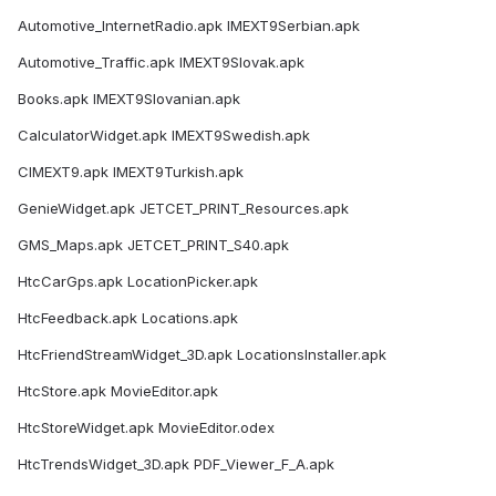
Automotive_InternetRadio.apk IMEXT9Serbian.apk
Automotive_Traffic.apk IMEXT9Slovak.apk
Books.apk IMEXT9Slovanian.apk
CalculatorWidget.apk IMEXT9Swedish.apk
CIMEXT9.apk IMEXT9Turkish.apk
GenieWidget.apk JETCET_PRINT_Resources.apk
GMS_Maps.apk JETCET_PRINT_S40.apk
HtcCarGps.apk LocationPicker.apk
HtcFeedback.apk Locations.apk
HtcFriendStreamWidget_3D.apk LocationsInstaller.apk
HtcStore.apk MovieEditor.apk
HtcStoreWidget.apk MovieEditor.odex
HtcTrendsWidget_3D.apk PDF_Viewer_F_A.apk