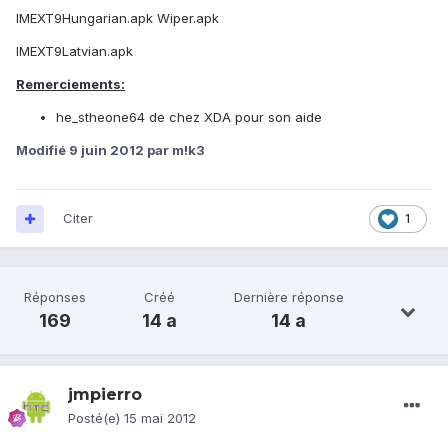
IMEXT9Hungarian.apk Wiper.apk
IMEXT9Latvian.apk
Remerciements:
he_stheone64 de chez XDA pour son aide
Modifié
9 juin 2012
par m!k3
Citer
1
Réponses
Créé
Dernière réponse
169
14 a
14 a
jmpierro
Posté(e)
15 mai 2012