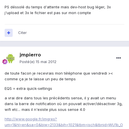
PS déssolé du temps d'attente mais dev-host bug léger, 3x
j'upload et 3x le fichier est pas sur mon compte
Citer
jmpierro
Posté(e)
15 mai 2012
de toute facon je recevrais mon téléphone que vendredi ><
comme ça je te laisse un peu de temps
EQS = extra quick-settings
a vrai dire dans tous les précédents sense, il y avait un menu
dans la barre de notification où on pouvait activer/désactiver 3g,
wifi etc... mais il n'existe plus sous sense 4.0
http://www.google.fr/imgres?
um=1&hl=en&sa=G&biw=2133&bih=1021&tbm=isch&tbnid=WU1b_O