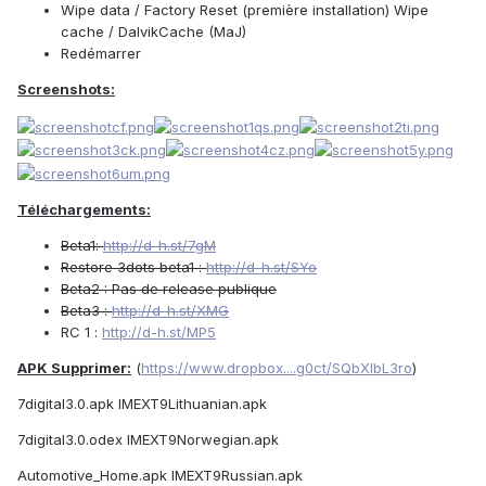
Wipe data / Factory Reset (première installation) Wipe
cache / DalvikCache (MaJ)
Redémarrer
Screenshots:
Téléchargements:
Beta1:
http://d-h.st/7gM
Restore 3dots beta1 :
http://d-h.st/SYo
Beta2 : Pas de release publique
Beta3 :
http://d-h.st/XMG
RC 1 :
http://d-h.st/MP5
APK Supprimer:
(
https://www.dropbox....g0ct/SQbXlbL3ro
)
7digital3.0.apk IMEXT9Lithuanian.apk
7digital3.0.odex IMEXT9Norwegian.apk
Automotive_Home.apk IMEXT9Russian.apk