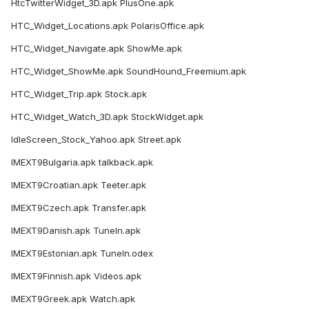
HtcTwitterWidget_3D.apk PlusOne.apk
HTC_Widget_Locations.apk PolarisOffice.apk
HTC_Widget_Navigate.apk ShowMe.apk
HTC_Widget_ShowMe.apk SoundHound_Freemium.apk
HTC_Widget_Trip.apk Stock.apk
HTC_Widget_Watch_3D.apk StockWidget.apk
IdleScreen_Stock_Yahoo.apk Street.apk
IMEXT9Bulgaria.apk talkback.apk
IMEXT9Croatian.apk Teeter.apk
IMEXT9Czech.apk Transfer.apk
IMEXT9Danish.apk TuneIn.apk
IMEXT9Estonian.apk TuneIn.odex
IMEXT9Finnish.apk Videos.apk
IMEXT9Greek.apk Watch.apk