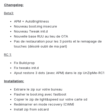
Changelog:
Beta3:
APM + AutoBrightness
Nouveau boot.img insecure
Nouveau Tweak init.d
Nouvelle base RUU au lieu de OTA
Pas de restauration pour les 3 points et le remapage de
touches (désolé oubli de ma part)
RC 1:
Fix Build.prop
Fix tweaks init.d
Ajout restore 3 dots (avec APM) dans le zip UnZipMe-RC1
Installation:
Extraire le zip sur votre bureau
Flasher le boot.img avec fastboot
Copier le zip de light&speed sur votre carte sd
Redémarrer en mode recovery (CWM)
Install zip from sdcard