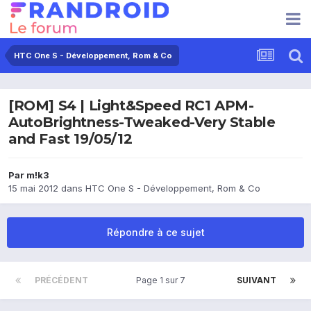
HTC One S - Développement, Rom & Co
[ROM] S4 | Light&Speed RC1 APM-
AutoBrightness-Tweaked-Very Stable
and Fast 19/05/12
Par
m!k3
15 mai 2012
dans
HTC One S - Développement, Rom & Co
Répondre à ce sujet
PRÉCÉDENT
Page 1 sur 7
SUIVANT