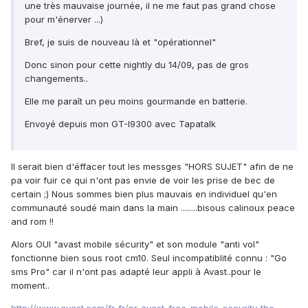
une très mauvaise journée, il ne me faut pas grand chose
pour m'énerver ...)
Bref, je suis de nouveau là et "opérationnel"
Donc sinon pour cette nightly du 14/09, pas de gros
changements..
Elle me paraît un peu moins gourmande en batterie.
Envoyé depuis mon GT-I9300 avec Tapatalk
Il serait bien d'éffacer tout les messges "HORS SUJET" afin de ne
pa voir fuir ce qui n'ont pas envie de voir les prise de bec de
certain ;) Nous sommes bien plus mauvais en individuel qu'en
communauté soudé main dans la main ........bisous calinoux peace
and rom !!
Alors OUI "avast mobile sécurity" et son module "anti vol"
fonctionne bien sous root cm10. Seul incompatiblité connu : "Go
sms Pro" car il n'ont pas adapté leur appli à Avast..pour le
moment..