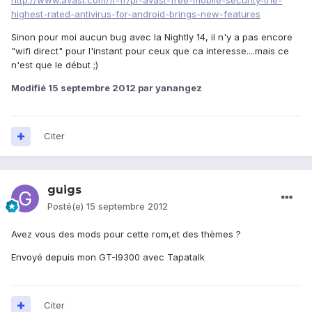
http://www.avast.com/fr-fr/pr-avast-free-mobile-security-the-
highest-rated-antivirus-for-android-brings-new-features
Sinon pour moi aucun bug avec la Nightly 14, il n'y a pas encore
"wifi direct" pour l'instant pour ceux que ca interesse....mais ce
n'est que le début ;)
Modifié
15 septembre 2012
par yanangez
Citer
guigs
Posté(e)
15 septembre 2012
Avez vous des mods pour cette rom,et des thèmes ?
Envoyé depuis mon GT-I9300 avec Tapatalk
Citer