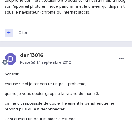
téléphone car il était totalement bloqué sur un écran noir, un bug
sur l'appareil photo en mode panorama et le clavier qui disparait
sous le navigateur (chrome ou internet stock).
Citer
dan13016
Posté(e)
17 septembre 2012
bonsoir,
escusez moi je rencontre un petit probleme,
quand je veux copier gapps a la racine de mon s3,
ça me dit impossible de copier l'element le peripherique ne
repond plus ou est deconnecter
?? si quelqu un peut m'aider c est cool