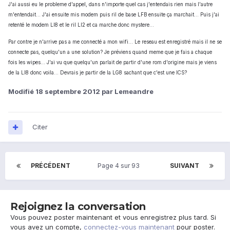
J'ai aussi eu le probleme d'appel, dans n'importe quel cas j'entendais rien mais l'autre
m'entendait... J'ai ensuite mis modem puis ril de base LFB ensuite ça marchait... Puis j'ai
retenté le modem LI8 et le ril LI2 et ca marche donc mystere...
Par contre je n'arrive pas a me connecté a mon wifi... Le reseau est enregistré mais il ne se
connecte pas, quelqu'un a une solution? Je préviens quand meme que je fais a chaque
fois les wipes... J'ai vu que quelqu'un parlait de partir d'une rom d'origine mais je viens
de la LI8 donc voila... Devrais je partir de la LG8 sachant que c'est une ICS?
Modifié
18 septembre 2012
par Lemeandre
Citer
PRÉCÉDENT
Page 4 sur 93
SUIVANT
Rejoignez la conversation
Vous pouvez poster maintenant et vous enregistrez plus tard. Si
vous avez un compte,
connectez-vous maintenant
pour poster.