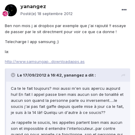
yanangez
Posté(e)
18 septembre 2012
Ben non mois j ai dropbox par exemple que j'ai rajouté !! essaye
de passer par le sit directment pour voir ce que ca donne !
Telecharge l app samsung ;)
la:
http://www.samsungap...downloadapps.as
Le 17/09/2012 à 16:42, yanangez a dit :
Ca te le fait toujours? moi aussi m'en suis apercu aujourd
hui! En fait l appel passe bien mais aucun son de tonalité et
aucun son quand la personne parle ou inversement.....le
soucis j'ai pas fait gaffe depuis quelle mise à jour ca le fait,
je suis à la 14 là!! Quelqu un d'autre à ce soucis??
Je rappelle le soucis, les appelles partent bien mais aucun
son et impossible d entendre l'interlocuteur...par contre
quand on nous appelle ca fonctionne, son et personne qui