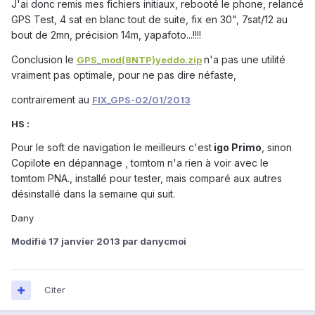
J'ai donc remis mes fichiers initiaux, rebooté le phone, relancé
GPS Test, 4 sat en blanc tout de suite, fix en 30", 7sat/12 au
bout de 2mn, précision 14m, yapafoto...!!!!
Conclusion le
n'a pas une utilité
GPS_mod(8NTP)yeddo.zip
vraiment pas optimale, pour ne pas dire néfaste,
contrairement au
FIX_GPS-02/01/2013
HS :
Pour le soft de navigation le meilleurs c'est
igo Primo
, sinon
Copilote en dépannage , tomtom n'a rien à voir avec le
tomtom PNA.,
installé pour tester, mais comparé aux autres
désinstallé dans la semaine qui suit.
Dany
Modifié
17 janvier 2013
par danycmoi
Citer