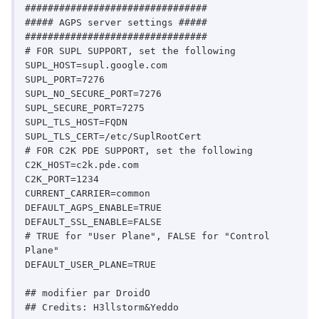
################################

##### AGPS server settings #####

################################

# FOR SUPL SUPPORT, set the following

SUPL_HOST=supl.google.com

SUPL_PORT=7276

SUPL_NO_SECURE_PORT=7276

SUPL_SECURE_PORT=7275

SUPL_TLS_HOST=FQDN

SUPL_TLS_CERT=/etc/SuplRootCert

# FOR C2K PDE SUPPORT, set the following

C2K_HOST=c2k.pde.com

C2K_PORT=1234

CURRENT_CARRIER=common

DEFAULT_AGPS_ENABLE=TRUE

DEFAULT_SSL_ENABLE=FALSE

# TRUE for "User Plane", FALSE for "Control 
Plane"

DEFAULT_USER_PLANE=TRUE

## modifier par DroidO
