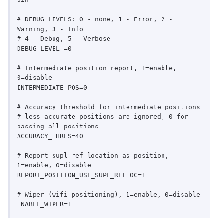
# DEBUG LEVELS: 0 - none, 1 - Error, 2 - 
Warning, 3 - Info

# 4 - Debug, 5 - Verbose

DEBUG_LEVEL =0

# Intermediate position report, 1=enable, 
0=disable

INTERMEDIATE_POS=0

# Accuracy threshold for intermediate positions

# less accurate positions are ignored, 0 for 
passing all positions

ACCURACY_THRES=40

# Report supl ref location as position, 
1=enable, 0=disable

REPORT_POSITION_USE_SUPL_REFLOC=1

# Wiper (wifi positioning), 1=enable, 0=disable

ENABLE_WIPER=1
