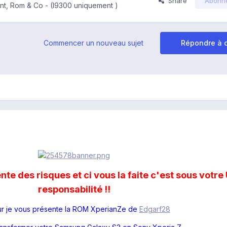
Share
Abonn
t, Rom & Co - (I9300 uniquement )
Commencer un nouveau sujet
Répondre à c
te des risques et ci vous la faite c'est sous votr
responsabilité !!
r je vous présente la ROM XperianZe de
Edgarf28