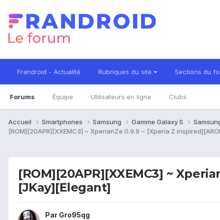
Frandroid - Actualité
Rubriques du site
Sections du f
Forums
Équipe
Utilisateurs en ligne
Clubs
Accueil
Smartphones
Samsung
Gamme Galaxy S
Samsung
[ROM][20APR][XXEMC3] ~ XperianZe 0.9.9 ~ [Xperia Z inspired][ARO
[ROM][20APR][XXEMC3] ~ XperianZ
[JKay][Elegant]
Par
Gro95qg