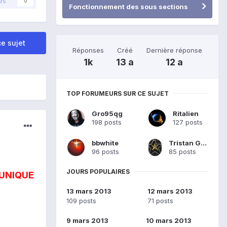
és
0
Fonctionnement des sous sections
e sujet
Réponses
Créé
Dernière réponse
1k
13 a
12 a
TOP FORUMEURS SUR CE SUJET
Gro95qg
Ritalien
198 posts
127 posts
bbwhite
Tristan Gerard
96 posts
85 posts
JOURS POPULAIRES
e UNIQUE
13 mars 2013
12 mars 2013
109 posts
71 posts
9 mars 2013
10 mars 2013