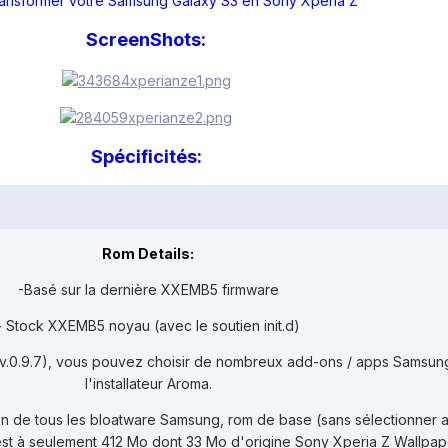
ransformer votre Samsung Galaxy S3 en Sony Xperia Z
ScreenShots:
Spécificités:
Rom Details:
-Basé sur la dernière XXEMB5 firmware
- Stock XXEMB5 noyau (avec le soutien init.d)
s v.0.9.7), vous pouvez choisir de nombreux add-ons / apps Samsun
l'installateur Aroma.
on de tous les bloatware Samsung, rom de base (sans sélectionner
 est à seulement 412 Mo dont 33 Mo d'origine Sony Xperia Z Wallpap