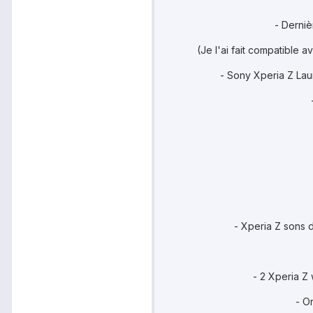
- Derniè
(Je l'ai fait compatible 
- Sony Xperia Z La
- Xperia Z sons d'
- 2 Xperia Z
- O