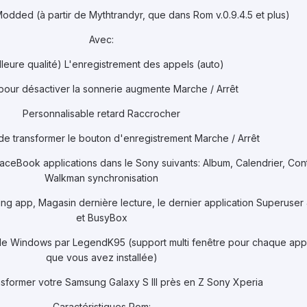
dded (à partir de Mythtrandyr, que dans Rom v.0.9.4.5 et plus)
Avec:
lleure qualité) L'enregistrement des appels (auto)
pour désactiver la sonnerie augmente Marche / Arrêt
Personnalisable retard Raccrocher
de transformer le bouton d'enregistrement Marche / Arrêt
FaceBook applications dans le Sony suivants: Album, Calendrier, Con
Walkman synchronisation
g app, Magasin dernière lecture, le dernier application Superuser 
et BusyBox
 de Windows par LegendK95 (support multi fenêtre pour chaque appl
que vous avez installée)
nsformer votre Samsung Galaxy S III près en Z Sony Xperia
Caractéristiques Rom: