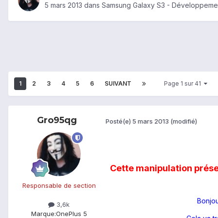
5 mars 2013
dans
Samsung Galaxy S3 - Développemen
1
2
3
4
5
6
SUIVANT
Page 1 sur 41
Gro95qg
Posté(e)
5 mars 2013
(modifié)
Cette manipulation présen
Responsable de section
Bonjou
3,6k
Marque:
OnePlus 5