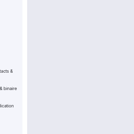
tacts &
& binaire
ication