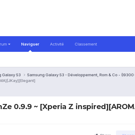
orum
Naviguer
Activité
Classement
 Galaxy S3
Samsung Galaxy S3 - Développement, Rom & Co - (I9300
MA][JKay][Elegant]
e 0.9.9 ~ [Xperia Z inspired][AROM