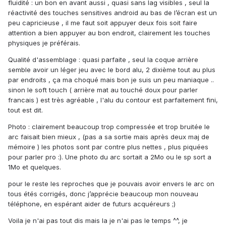
fluidité : un bon en avant aussi , quasi sans lag visibles , seul la
réactivité des touches sensitives android au bas de l’écran est un
peu capricieuse , il me faut soit appuyer deux fois soit faire
attention a bien appuyer au bon endroit, clairement les touches
physiques je préférais.
Qualité d'assemblage : quasi parfaite , seul la coque arrière
semble avoir un léger jeu avec le bord alu, 2 dixième tout au plus
par endroits , ça ma choqué mais bon je suis un peu maniaque ..
sinon le soft touch ( arrière mat au touché doux pour parler
francais ) est très agréable , l'alu du contour est parfaitement fini,
tout est dit.
Photo : clairement beaucoup trop compressée et trop bruitée le
arc faisait bien mieux , (pas a sa sortie mais après deux maj de
mémoire ) les photos sont par contre plus nettes , plus piquées
pour parler pro :). Une photo du arc sortait a 2Mo ou le sp sort a
1Mo et quelques.
pour le reste les reproches que je pouvais avoir envers le arc on
tous étés corrigés, donc j’apprécie beaucoup mon nouveau
téléphone, en espérant aider de futurs acquéreurs ;)
Voila je n'ai pas tout dis mais la je n'ai pas le temps ^^, je