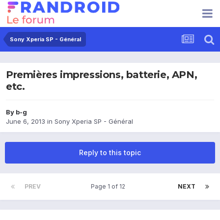
Sony Xperia SP - Général
Premières impressions, batterie, APN,
etc.
By
b-g
June 6, 2013
in
Sony Xperia SP - Général
Reply to this topic
PREV
Page 1 of 12
NEXT