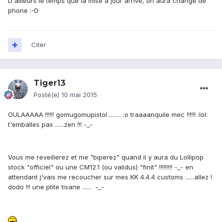
D'ailleurs le temps que la mise à jour arrive, on aura changé de
phone :-D
Citer
Tiger13
Posté(e)
10 mai 2015
OULAAAAA !!!!!! gomugomupistol ........ :o traaaanquile mec !!!!!! :lol:
t'emballes pas ......zen !!! -_-
Vous me reveillerez et me "biperez" quand il y aura du Lollipop
stock "officiel" ou une CM12.1 (ou validus) "finit" !!!!!!!!! -_- en
attendant j'vais me recoucher sur mes KK 4.4.4 customs ......allez !
dodo !!! une ptite tisane ...... -_-