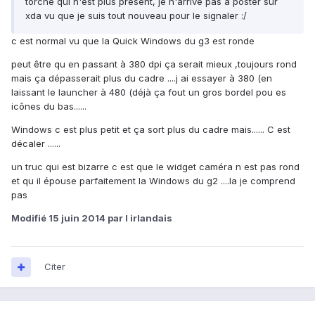
torche qui n'est plus présent, je n'arrive pas à poster sur
xda vu que je suis tout nouveau pour le signaler :/
c est normal vu que la Quick Windows du g3 est ronde
peut être qu en passant à 380 dpi ça serait mieux ,toujours rond
mais ça dépasserait plus du cadre ....j ai essayer à 380 (en
laissant le launcher à 480 (déjà ça fout un gros bordel pou es
icônes du bas......
Windows c est plus petit et ça sort plus du cadre mais...... C est
décaler ......
un truc qui est bizarre c est que le widget caméra n est pas rond
et qu il épouse parfaitement la Windows du g2 ....la je comprend
pas
Modifié
15 juin 2014
par l irlandais
Citer