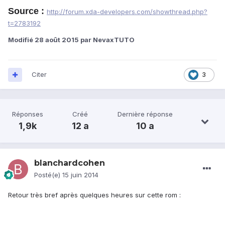
Source :
http://forum.xda-developers.com/showthread.php?
t=2783192
Modifié
28 août 2015
par NevaxTUTO
Citer
3
Réponses
Créé
Dernière réponse
1,9k
12 a
10 a
blanchardcohen
Posté(e)
15 juin 2014
Retour très bref après quelques heures sur cette rom :