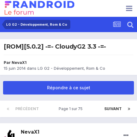
LG G2 - Développement, Rom & Co
[ROM][5.0.2] -=- CloudyG2 3.3 -=-
Par
NevaX1
15 juin 2014
dans
LG G2 - Développement, Rom & Co
Répondre à ce sujet
PRÉCÉDENT
Page 1 sur 75
SUIVANT
NevaX1