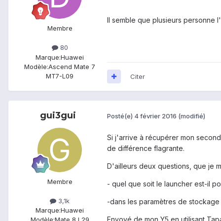
Il semble que plusieurs personne l'
Membre
80
Marque:
Huawei
Modèle:
Ascend Mate 7
MT7-L09
Citer
gui3gui
Posté(e)
4 février 2016
(modifié)
Si j'arrive à récupérer mon second 
de différence flagrante.
D'ailleurs deux questions, que je m
Membre
- quel que soit le launcher est-il
3,1k
-dans les paramètres de stockage e
Marque:
Huawei
Envoyé de mon Y5 en utilisant Tap
Modèle:
Mate 8 L29