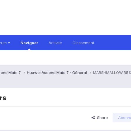
orum
Naviguer
Activité
Classement
cend Mate 7
Huawei Ascend Mate 7 - Général
MARSHMALLOW B513 
rs
Share
Abonn