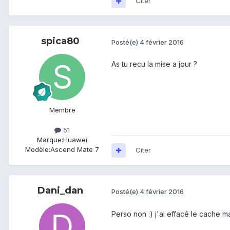
Citer
spica80
Posté(e)
4 février 2016
As tu recu la mise a jour ?
Membre
51
Marque:
Huawei
Modèle:
Ascend Mate 7
Citer
Dani_dan
Posté(e)
4 février 2016
Perso non :) j'ai effacé le cache ma