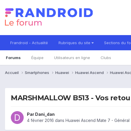
Frandroid - Actualité
Rubriques du site
Sections du f
Forums
Équipe
Utilisateurs en ligne
Clubs
Accueil
Smartphones
Huawei
Huawei Ascend
Huawei As
MARSHMALLOW B513 - Vos retou
Par
Dani_dan
4 février 2016
dans
Huawei Ascend Mate 7 - Général