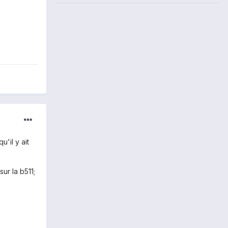
'il y ait
ur la b511;