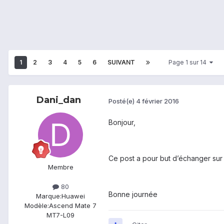
1
2
3
4
5
6
SUIVANT
Page 1 sur 14
Dani_dan
Posté(e)
4 février 2016
Bonjour,
Ce post a pour but d’échanger sur
Membre
80
Bonne journée
Marque:
Huawei
Modèle:
Ascend Mate 7
MT7-L09