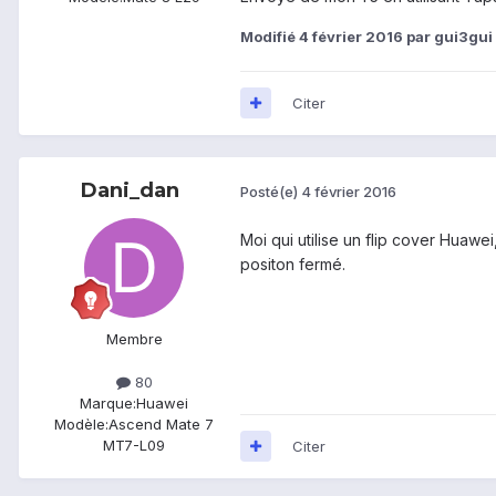
Modifié
4 février 2016
par gui3gui
Citer
Dani_dan
Posté(e)
4 février 2016
Moi qui utilise un flip cover Huawe
positon fermé.
Membre
80
Marque:
Huawei
Modèle:
Ascend Mate 7
MT7-L09
Citer