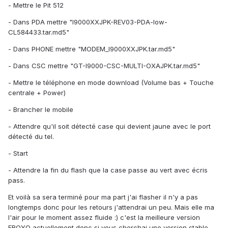
- Mettre le Pit 512
- Dans PDA mettre "I9000XXJPK-REV03-PDA-low-
CL584433.tar.md5"
- Dans PHONE mettre "MODEM_I9000XXJPK.tar.md5"
- Dans CSC mettre "GT-I9000-CSC-MULTI-OXAJPK.tar.md5"
- Mettre le téléphone en mode download (Volume bas + Touche
centrale + Power)
- Brancher le mobile
- Attendre qu'il soit détecté case qui devient jaune avec le port
détecté du tel.
- Start
- Attendre la fin du flash que la case passe au vert avec écris
pass.
Et voilà sa sera terminé pour ma part j'ai flasher il n'y a pas
longtemps donc pour les retours j'attendrai un peu. Mais elle ma
l'air pour le moment assez fluide :) c'est la meilleure version
FROYO actuellement donc si vous cherchai une version stable