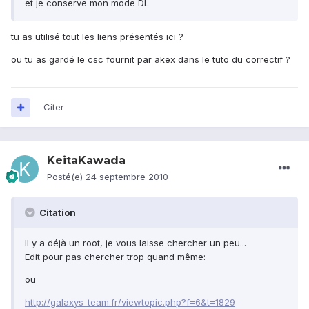
et je conserve mon mode DL
tu as utilisé tout les liens présentés ici ?
ou tu as gardé le csc fournit par akex dans le tuto du correctif ?
Citer
KeitaKawada
Posté(e)
24 septembre 2010
Citation
Il y a déjà un root, je vous laisse chercher un peu...
Edit pour pas chercher trop quand même:
ou
http://galaxys-team.fr/viewtopic.php?f=6&t=1829