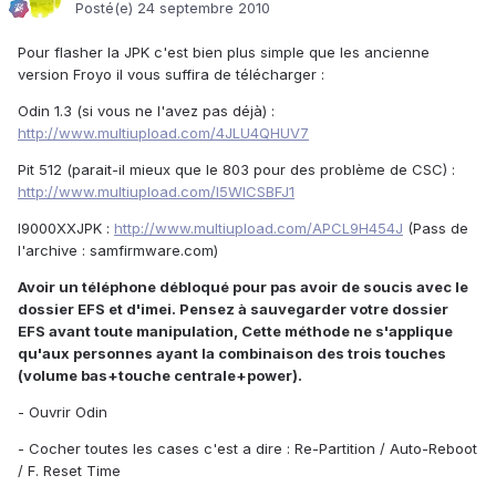
Posté(e)
24 septembre 2010
Pour flasher la JPK c'est bien plus simple que les ancienne
version Froyo il vous suffira de télécharger :
Odin 1.3 (si vous ne l'avez pas déjà) :
http://www.multiupload.com/4JLU4QHUV7
Pit 512 (parait-il mieux que le 803 pour des problème de CSC) :
http://www.multiupload.com/I5WICSBFJ1
I9000XXJPK :
http://www.multiupload.com/APCL9H454J
(Pass de
l'archive : samfirmware.com)
Avoir un téléphone débloqué pour pas avoir de soucis avec le
dossier EFS et d'imei. Pensez à sauvegarder votre dossier
EFS avant toute manipulation, Cette méthode ne s'applique
qu'aux personnes ayant la combinaison des trois touches
(volume bas+touche centrale+power).
- Ouvrir Odin
- Cocher toutes les cases c'est a dire : Re-Partition / Auto-Reboot
/ F. Reset Time