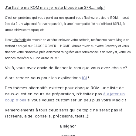
J'ai flashé ma ROM mais je reste bloqué sur SFR.... help !
C'est un problème qui vous pend au nez quand vous flashez plusieurs ROM. Il peut
être du à un wipe mal fait voire pas fait, à une incompatibilité radio/hboot (SPL), à
une archive corrompue, etc....
Il est
très facile
de revenir en arrière: enlevez votre batterie, redémarrez votre Magic en
restant appuyé sur RACCROCHER + HOME. Vous arrivez sur votre Recovery et vous
flashez votre Nandroid préalablement fait grâce aux bons conseils de Wddysr, voire les
bonnes radio/spl ou une autre ROM !
Voilà, vous avez envie de flasher la rom que vous avez choisie?
Alors rendez-vous pour les explications
ICI
!
Des thèmes alternatifs existent pour chaque ROM: une liste de
ceux-ci est en cours de préparation, n'hésitez pas
à y jeter un
coup d'oeil
si vous voulez customiser un peu plus votre Magic !
Remerciements à tous ceux sans qui ce topic ne serait pas là
(screens, aide, conseils, précisions, tests...):
Elsignor