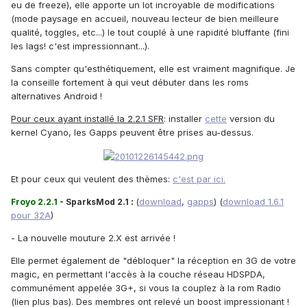
eu de freeze), elle apporte un lot incroyable de modifications
(mode paysage en accueil, nouveau lecteur de bien meilleure
qualité, toggles, etc...) le tout couplé à une rapidité bluffante (fini
les lags! c'est impressionnant...).
Sans compter qu'esthétiquement, elle est vraiment magnifique. Je
la conseille fortement à qui veut débuter dans les roms
alternatives Android !
Pour ceux ayant installé la 2.2.1 SFR
: installer
cette
version du
kernel Cyano, les Gapps peuvent être prises au-dessus.
Et pour ceux qui veulent des thèmes:
c'est par ici.
:
(
download
,
gapps
) (
download 1.6.1
Froyo 2.2.1
- SparksMod 2.1
pour 32A
)
- La nouvelle mouture 2.X est arrivée !
Elle permet également de "débloquer" la réception en 3G de votre
magic, en permettant l'accès à la couche réseau HDSPDA,
communément appelée 3G+, si vous la couplez à la rom Radio
(lien plus bas). Des membres ont relevé un boost impressionant !