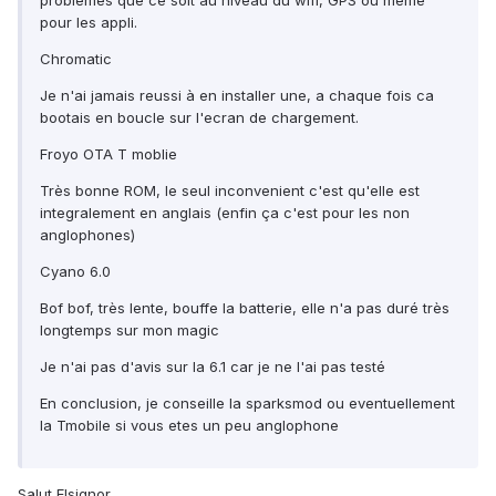
problemes que ce soit au niveau du wifi, GPS ou même
pour les appli.
Chromatic
Je n'ai jamais reussi à en installer une, a chaque fois ca
bootais en boucle sur l'ecran de chargement.
Froyo OTA T moblie
Très bonne ROM, le seul inconvenient c'est qu'elle est
integralement en anglais (enfin ça c'est pour les non
anglophones)
Cyano 6.0
Bof bof, très lente, bouffe la batterie, elle n'a pas duré très
longtemps sur mon magic
Je n'ai pas d'avis sur la 6.1 car je ne l'ai pas testé
En conclusion, je conseille la sparksmod ou eventuellement
la Tmobile si vous etes un peu anglophone
Salut Elsignor,