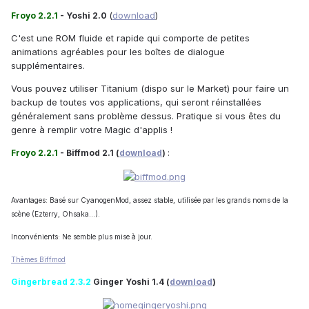
(
download
)
Froyo 2.2.1
- Yoshi 2.0
C'est une ROM fluide et rapide qui comporte de petites
animations agréables pour les boîtes de dialogue
supplémentaires.
Vous pouvez utiliser Titanium (dispo sur le Market) pour faire un
backup de toutes vos applications, qui seront réinstallées
généralement sans problème dessus. Pratique si vous êtes du
genre à remplir votre Magic d'applis !
Froyo 2.2.1
- Biffmod 2.1 (
download
)
:
Avantages: Basé sur CyanogenMod, assez stable, utilisée par les grands noms de la
scène (Ezterry, Ohsaka...).
Inconvénients: Ne semble plus mise à jour.
Thèmes Biffmod
Gingerbread 2.3.2
Ginger Yoshi 1.4 (
download
)