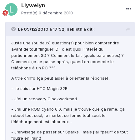
Llywelyn
Posté(e)
9 décembre 2010
Le 09/12/2010 à 17:52, nekloth a dit :
Juste une (ou deux) question(s) pour bien comprendre
avant de tout flinguer :D : c'est quoi l'intérêt du
partionnement SD ? Comment le fait (quels paramètres) ?
Comment ça se passe après, quand on connecte le
téléphone à un PC ???
A titre d'info (ça peut aider à orienter la réponse) :
- Je suis sur HTC Magic 32B
- J'ai un recovery Clockworkmod
- J'ai une ROM cyano 6.0, mais je trouve que ça rame, ça
reboot tout seul, le market se ferme tout seul, le
téléchargement est laborieux...
- J'envisage de passer sur Sparks... mais j'ai "peur" de tout
foutre en l'air :)