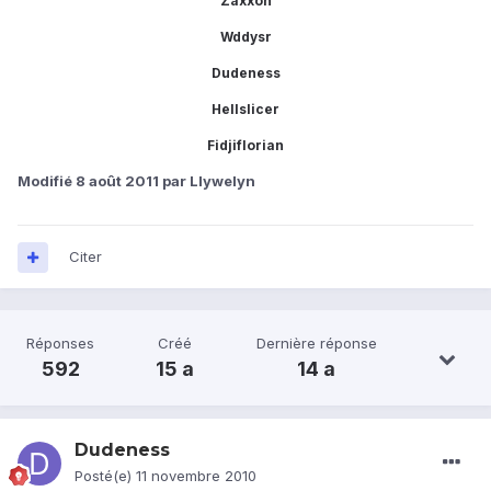
Zaxxon
Wddysr
Dudeness
Hellslicer
Fidjiflorian
Modifié
8 août 2011
par Llywelyn
Citer
Réponses
Créé
Dernière réponse
592
15 a
14 a
Dudeness
Posté(e)
11 novembre 2010