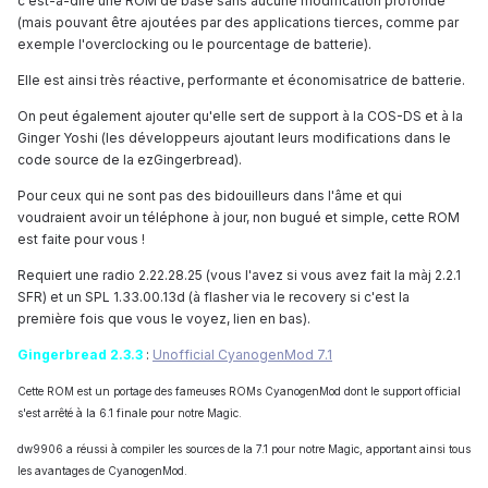
c'est-à-dire une ROM de base sans aucune modification profonde
(mais pouvant être ajoutées par des applications tierces, comme par
exemple l'overclocking ou le pourcentage de batterie).
Elle est ainsi très réactive, performante et économisatrice de batterie.
On peut également ajouter qu'elle sert de support à la COS-DS et à la
Ginger Yoshi (les développeurs ajoutant leurs modifications dans le
code source de la ezGingerbread).
Pour ceux qui ne sont pas des bidouilleurs dans l'âme et qui
voudraient avoir un téléphone à jour, non bugué et simple, cette ROM
est faite pour vous !
Requiert une radio 2.22.28.25 (vous l'avez si vous avez fait la màj 2.2.1
SFR) et un SPL 1.33.00.13d (à flasher via le recovery si c'est la
première fois que vous le voyez, lien en bas).
Gingerbread 2.3.3
:
Unofficial CyanogenMod 7.1
Cette ROM est un portage des fameuses ROMs CyanogenMod dont le support official
s'est arrêté à la 6.1 finale pour notre Magic.
dw9906 a réussi à compiler les sources de la 7.1 pour notre Magic, apportant ainsi tous
les avantages de CyanogenMod.