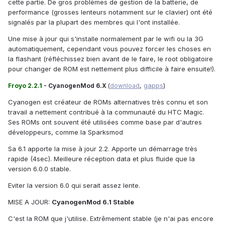
cette partie. De gros problèmes de gestion de la batterie, de
performance (grosses lenteurs notamment sur le clavier) ont été
signalés par la plupart des membres qui l'ont installée.
Une mise à jour qui s'installe normalement par le wifi ou la 3G
automatiquement, cependant vous pouvez forcer les choses en
la flashant (réfléchissez bien avant de le faire, le root obligatoire
pour changer de ROM est nettement plus difficile à faire ensuite!).
,
gapps
)
Froyo 2.2.1
- CyanogenMod 6.X
(
download
Cyanogen est créateur de ROMs alternatives très connu et son
travail a nettement contribué à la communauté du HTC Magic.
Ses ROMs ont souvent été utilisées comme base par d'autres
développeurs, comme la Sparksmod
Sa 6.1 apporte la mise à jour 2.2. Apporte un démarrage très
rapide (4sec). Meilleure réception data et plus fluide que la
version 6.0.0 stable.
Eviter la version 6.0 qui serait assez lente.
MISE A JOUR:
CyanogenMod 6.1 Stable
C'est la ROM que j'utilise. Extrêmement stable (je n'ai pas encore