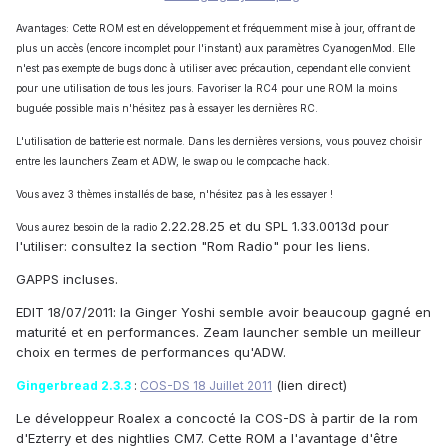
Avantages: Cette ROM est en développement et fréquemment mise à jour, offrant de
plus un accès (encore incomplet pour l'instant) aux paramètres CyanogenMod. Elle
n'est pas exempte de bugs donc à utiliser avec précaution, cependant elle convient
pour une utilisation de tous les jours. Favoriser la RC4 pour une ROM la moins
buguée possible mais n'hésitez pas à essayer les dernières RC.
L'utilisation de batterie est normale. Dans les dernières versions, vous pouvez choisir
entre les launchers Zeam et ADW, le swap ou le compcache hack.
Vous avez 3 thèmes installés de base, n'hésitez pas à les essayer !
2.22.28.25 et du SPL 1.33.0013d pour
Vous aurez besoin de la radio
l'utiliser: consultez la section "Rom Radio" pour les liens.
GAPPS incluses.
EDIT 18/07/2011: la Ginger Yoshi semble avoir beaucoup gagné en
maturité et en performances. Zeam launcher semble un meilleur
choix en termes de performances qu'ADW.
(lien direct)
Gingerbread 2.3.3
:
COS-DS
18 Juillet 2011
Le développeur Roalex a concocté la COS-DS à partir de la rom
d'Ezterry et des nightlies CM7. Cette ROM a l'avantage d'être