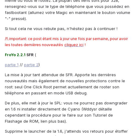
même où vous le rootez. La plupart des liens sont pour 32B,
renseignez-vous sur le type de téléphone que vous possédez en
fastbootant (allumez votre Magic en maintenant le bouton volume
"-" pressé).
Si tout cela ne vous rebute pas, n'hésitez pas à continuer !
/!\ important: ce post étant mis à jour une fois par semaine, pour avoir
cliquez ici
!
les toutes dernières nouveautés
(
FroYo 2.2.1
SFR
partie 1
//
partie 2
)
La mise à jour tant attendue de SFR. Apporte les dernières
nouveautés mais également de nouvelles protections contre le
root: seul One Click Root permet actuellement de rooter son
téléphone en passant en mode USB debug.
De plus, elle met à jour le SPL: vous ne pourrez pas downgrader
en 1.6 ni installer directement de Cyano (Wddysr détaille
cependant la procédure pour le faire sur son Tutoriel de
Flashage de ROM, lien plus bas).
Supprime le launcher de la 1.6, j'attends vos retours pour étoffer