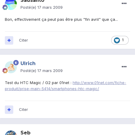
Sausalito
Posté(e)
17 mars 2009
Bon, effectivement ça peut pas être plus "fin avril" que ça...
Citer
1
Ulrich
Posté(e)
17 mars 2009
Test du HTC Magic / G2 par 01net :
http://www.01net.com/fiche-
produit/prise-main-5414/smartphones-htc-magic/
Citer
Seb