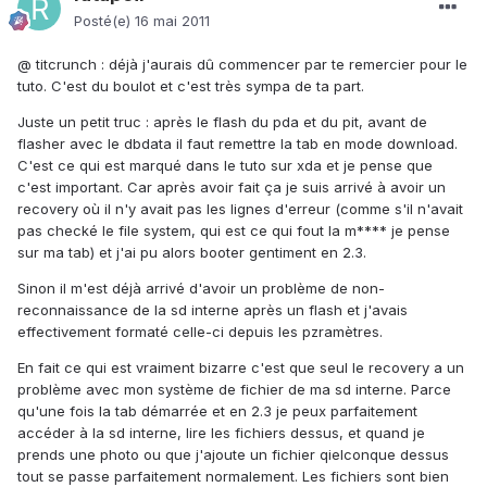
Posté(e)
16 mai 2011
@ titcrunch : déjà j'aurais dû commencer par te remercier pour le
tuto. C'est du boulot et c'est très sympa de ta part.
Juste un petit truc : après le flash du pda et du pit, avant de
flasher avec le dbdata il faut remettre la tab en mode download.
C'est ce qui est marqué dans le tuto sur xda et je pense que
c'est important. Car après avoir fait ça je suis arrivé à avoir un
recovery où il n'y avait pas les lignes d'erreur (comme s'il n'avait
pas checké le file system, qui est ce qui fout la m**** je pense
sur ma tab) et j'ai pu alors booter gentiment en 2.3.
Sinon il m'est déjà arrivé d'avoir un problème de non-
reconnaissance de la sd interne après un flash et j'avais
effectivement formaté celle-ci depuis les pzramètres.
En fait ce qui est vraiment bizarre c'est que seul le recovery a un
problème avec mon système de fichier de ma sd interne. Parce
qu'une fois la tab démarrée et en 2.3 je peux parfaitement
accéder à la sd interne, lire les fichiers dessus, et quand je
prends une photo ou que j'ajoute un fichier qielconque dessus
tout se passe parfaitement normalement. Les fichiers sont bien