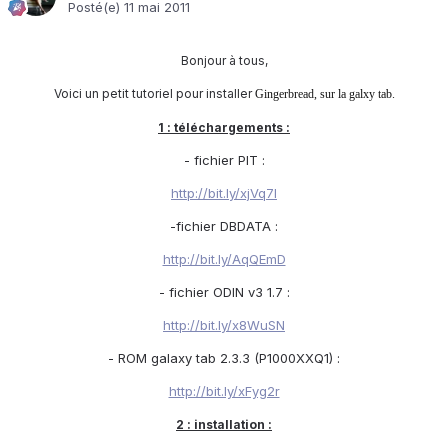
Posté(e)
11 mai 2011
Bonjour à tous,
Voici un petit tutoriel pour installer
Gingerbread, sur la galxy tab.
1 : téléchargements :
- fichier PIT :
http://bit.ly/xjVq7I
-fichier DBDATA :
http://bit.ly/AqQEmD
- fichier ODIN v3 1.7 :
http://bit.ly/x8WuSN
- ROM galaxy tab 2.3.3 (P1000XXQ1) :
http://bit.ly/xFyg2r
2 : installation :