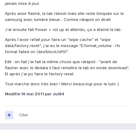
jamais mise à jour.
Après avoir flashé, la tab reboot mais elle reste bloquée sur le
samsung avec lumière bleue... Comme ratapoil on dirait.
J'ai ensuite fait Power + vol up et attendu, ça a éteind la tab.
Après l'avoir refait pour faire un "wipe cache" et "wipe
data/factory reset", j'ai eu le message "E:format_volume : rfs
format failed on /dev/block/stl10".
Edit : en fait j'ai fait la même chose que ratapoil : "avant de
flasher avec le dbdata il faut remettre la tab en mode download".
Et après j'ai pu faire le factory reset.
Tout marche donc très bien ! Merci beaucoup pour le tuto :)
Modifié
16 mai 2011
par Jul84
Citer