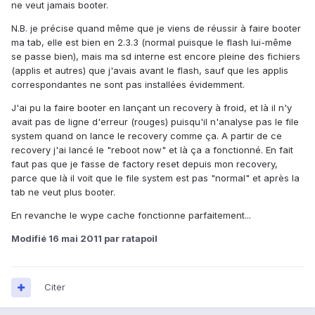
ne veut jamais booter.
N.B. je précise quand même que je viens de réussir à faire booter
ma tab, elle est bien en 2.3.3 (normal puisque le flash lui-même
se passe bien), mais ma sd interne est encore pleine des fichiers
(applis et autres) que j'avais avant le flash, sauf que les applis
correspondantes ne sont pas installées évidemment.
J'ai pu la faire booter en lançant un recovery à froid, et là il n'y
avait pas de ligne d'erreur (rouges) puisqu'il n'analyse pas le file
system quand on lance le recovery comme ça. A partir de ce
recovery j'ai lancé le "reboot now" et là ça a fonctionné. En fait
faut pas que je fasse de factory reset depuis mon recovery,
parce que là il voit que le file system est pas "normal" et après la
tab ne veut plus booter.
En revanche le wype cache fonctionne parfaitement...
Modifié
16 mai 2011
par ratapoil
Citer