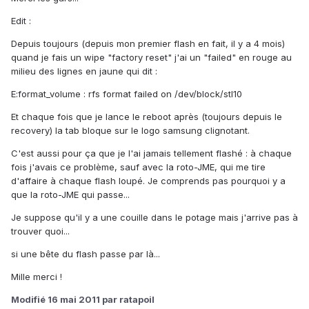
Edit :
Depuis toujours (depuis mon premier flash en fait, il y a 4 mois)
quand je fais un wipe "factory reset" j'ai un "failed" en rouge au
milieu des lignes en jaune qui dit :
E:format_volume : rfs format failed on /dev/block/stl10
Et chaque fois que je lance le reboot après (toujours depuis le
recovery) la tab bloque sur le logo samsung clignotant.
C'est aussi pour ça que je l'ai jamais tellement flashé : à chaque
fois j'avais ce problème, sauf avec la roto-JME, qui me tire
d'affaire à chaque flash loupé. Je comprends pas pourquoi y a
que la roto-JME qui passe...
Je suppose qu'il y a une couille dans le potage mais j'arrive pas à
trouver quoi...
si une bête du flash passe par là...
Mille merci !
Modifié
16 mai 2011
par ratapoil