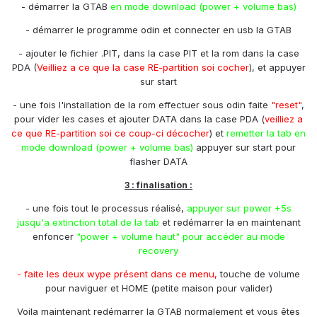
- démarrer la GTAB
en mode download (power + volume bas)
- démarrer le programme odin et connecter en usb la GTAB
- ajouter le fichier .PIT, dans la case PIT et la rom dans la case
PDA (
Veilliez a ce que la case RE-partition soi cocher
), et appuyer
sur start
- une fois l'installation de la rom effectuer sous odin faite
"reset"
,
pour vider les cases et ajouter DATA dans la case PDA (
veilliez a
ce que RE-partition soi ce coup-ci décocher
) et
remetter la tab en
mode download (power + volume bas)
appuyer sur start pour
flasher DATA
3 : finalisation :
- une fois tout le processus réalisé,
appuyer sur power +5s
jusqu'a extinction total de la tab
et redémarrer la en maintenant
enfoncer
"power + volume haut" pour accéder au mode
recovery
- faite les deux wype présent dans ce menu,
touche de volume
pour naviguer et HOME (petite maison pour valider)
Voila maintenant redémarrer la GTAB normalement et vous êtes